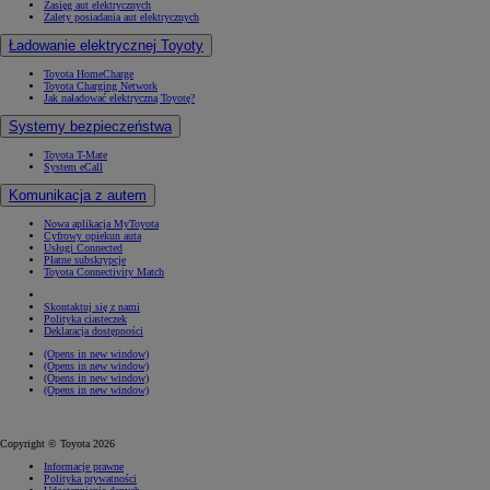
Zasięg aut elektrycznych
Zalety posiadania aut elektrycznych
Ładowanie elektrycznej Toyoty
Toyota HomeCharge
Toyota Charging Network
Jak naładować elektryczną Toyotę?
Systemy bezpieczeństwa
Toyota T-Mate
System eCall
Komunikacja z autem
Nowa aplikacja MyToyota
Cyfrowy opiekun auta
Usługi Connected
Płatne subskrypcje
Toyota Connectivity Match
Skontaktuj się z nami
Polityka ciasteczek
Deklaracja dostępności
(Opens in new window)
(Opens in new window)
(Opens in new window)
(Opens in new window)
Copyright © Toyota 2026
Informacje prawne
Polityka prywatności