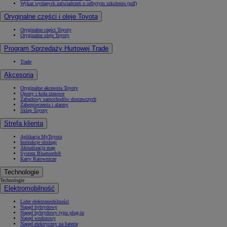
Wykaz wydanych zaświadczeń o odbytym szkoleniu (pdf)
Oryginalne części i oleje Toyota
Oryginalne części Toyoty
Oryginalne oleje Toyoty
Program Sprzedaży Hurtowej Trade
Trade
Akcesoria
Oryginalne akcesoria Toyoty
Opony i koła zimowe
Zabudowy samochodów dostawczych
Zabezpieczenia i alarmy
Sklep Toyoty
Strefa klienta
Aplikacja MyToyota
Instrukcje obsługi
Aktualizacja map
System Bluetooth®
Karty Ratownicze
Technologie
Technologie
Elektromobilność
Lider elektromobilności
Napęd hybrydowy
Napęd hybrydowy typu plug-in
Napęd wodorowy
Napęd elektryczny na baterię