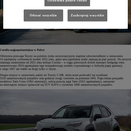
Ustawienia plików cookie
Odrzuć wszystkie
Zaakceptuj wszystkie
Corolla najpopularniejsza w Polsce
Olbrzymia przewaga Toyoty na polskim rynku motoryzacyjnym znajduje odzwierciedlenie w zestawieniu
10 najchętniej wybieranych modeli 2025 roku, gdzie auta japońskiej marki zajmują aż pięć pozycji. Na szczycie
rankingu niezmiennie od 2021 roku króluje Corolla – w ciągu pierwszych dwóch miesięcy bieżącego roku
zarejestrowano 3924 egzemplarze tego kompaktowego modelu wyposażonego w hybrydę piątej generacji,
z czego 1667 aut trafiło na drogi tylko w lutym.
Drugie miejsce w zestawieniu należy do Toyoty C-HR, która może pochwalić się wynikiem
3156 zarejestrowanych pojazdów oraz godnym uwagi wzrostem na poziomie 34%. Piąta lokata przypadła
modelowi Yaris Cross (1961 rejestracji), szóstą pozycję zajął Yaris (1921 egzemplarzy), natomiast
na dziewiątym miejscu uplasował się SUV RAV4 z wynikiem 1806 zarejestrowanych pojazdów.