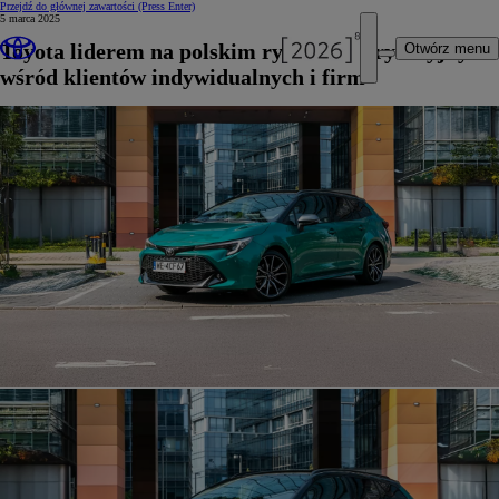
Przejdź do głównej zawartości
(Press Enter)
5 marca 2025
Toyota liderem na polskim rynku motoryzacyjnym
Otwórz menu
wśród klientów indywidualnych i firm