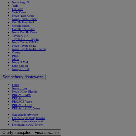
Nowe Aygo X
Yaris
GR Yaris
Yaris Cross
Nowy Yaris Cross
Nowy Urban Cruiser
Corolla Hatchback
Corolla Sedan
Corolla TS Kombi
Nowa Corolla Cross
Toyota C-HR
Toyota C-HR Plug-in
Nowa Toyota C-HR+
Nowa Toyota bZ4X
Nowa Toyota bZ4X Touring
Camry
Prius
Mirai
Nowy RAV4
Land Cruiser
Nowy GR GT
Samochody dostawcze
Hilux
Nowy Hilux
Nowy Hilux Electric
PROACE Max
PROACE
PROACE Verso
PROACE CITY
PROACE CITY Verso
Samochody używane
Umów się na jazdę testową
Zobacz wszystkie cenniki
Konfiguruj swoją Toyotę
Oferty specjalne i Finansowanie