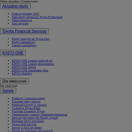
Oferty specjalne i Finansowanie
Aktualne oferty
Finał wyprzedaży 2025
Samochody dostawcze Toyota Professional
Oferta biznesowa
Auta używane
Toyota Financial Services
Kredyt niższych rat Toyota Easy
Kredyt standardowy
Leasing standardowy
KINTO ONE
KINTO ONE Leasing niższych rat
KINTO ONE Leasing konsumencki
KINTO ONE Najem
KINTO ONE Zarządzanie flotą
KINTO Mobility
Dla właścicieli
Dla właścicieli
Serwis
Promocje i sezonowe usługi
Pozostałe oferty serwisu
Rezerwacja wizyty w serwisie
Gwarancja Toyota Relax
Pozostałe Gwarancje Toyoty
Ubezpieczenia i naprawy blacharsko-lakiernicze
Innowacyjne usługi dla Twojej wygody
Bezpłatne Akcje Serwisowe
Serwis Dobrych Cen
Serwis w ASO się opłaca
Dostęp do informacji serwisowych