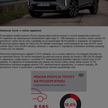
Dominacja Toyoty w sześciu segmentach
Poszczególne modele osobowe Toyoty zajmują także czołowe pozycje w swoich kategoriach rynkowych.
W segmencie aut najmniejszych niepodzielnie rządzi Aygo X – 680 rejestracji w styczniu i lutym oznacza 16-
procentowy wzrost rok do roku i przekłada się na impomujące 48,1% udziału w segmencie. W segmencie
B pierwsze miejsce należy do Yarisa (25,2% udziału rynkowego), wśród miejskich aut typu B-SUV prym
wiedzie Yaris Cross (18,6% udziału), natomiast w segmencie C najchętniej wybieranym modelem pozostaje
Corolla (25,1% udziału).
Niezwykle konkurencyjny segment C-SUV pokazuje, że co czwarty nabywca w tej kategorii decyduje się
na samochód Toyoty. Po dwóch miesiącach na pierwszej pozycji plasuje się Toyota C-HR (19,2% udziału
w segmencie), a piąte miejsce z wynikiem 877 zarejestrowanych pojazdów zajmuje Corolla Cross (5,3%
udziału). W segmencie D bezkonkurencyjna okazuje się Toyota Camry, której udział wynosi 23,7%.
Hybrydowa limuzyna osiągnęła rezultat 1187 zarejestrowanych egzemplarzy, co stanowi znaczący, 39-
procentowy wzrost w porównaniu z analogicznym okresem poprzedniego roku.