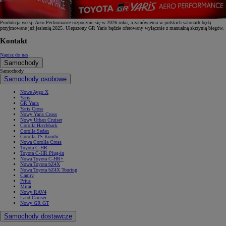
Produkcja wersji Aero Performance rozpocznie się w 2026 roku, a zamówienia w polskich salonach będą
przyjmowane już jesienią 2025. Ulepszony GR Yaris będzie oferowany wyłącznie z manualną skrzynią biegów.
Kontakt
Napisz do nas
Samochody
Samochody
Samochody osobowe
Nowe Aygo X
Yaris
GR Yaris
Yaris Cross
Nowy Yaris Cross
Nowy Urban Cruiser
Corolla Hatchback
Corolla Sedan
Corolla TS Kombi
Nowa Corolla Cross
Toyota C-HR
Toyota C-HR Plug-in
Nowa Toyota C-HR+
Nowa Toyota bZ4X
Nowa Toyota bZ4X Touring
Camry
Prius
Mirai
Nowy RAV4
Land Cruiser
Nowy GR GT
Samochody dostawcze