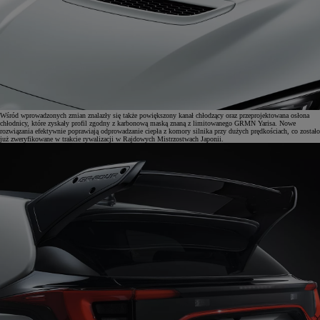
Wśród wprowadzonych zmian znalazły się także powiększony kanał chłodzący oraz przeprojektowana osłona
chłodnicy, które zyskały profil zgodny z karbonową maską znaną z limitowanego GRMN Yarisa. Nowe
rozwiązania efektywnie poprawiają odprowadzanie ciepła z komory silnika przy dużych prędkościach, co zostało
już zweryfikowane w trakcie rywalizacji w Rajdowych Mistrzostwach Japonii.