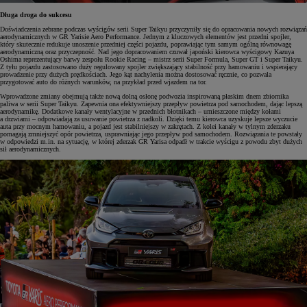
Długa droga do sukcesu
Doświadczenia zebrane podczas wyścigów serii Super Taikyu przyczyniły się do opracowania nowych rozwiązań
aerodynamicznych w GR Yarisie Aero Performance. Jednym z kluczowych elementów jest przedni spojler,
który skutecznie redukuje unoszenie przedniej części pojazdu, poprawiając tym samym ogólną równowagę
aerodynamiczną oraz przyczepność. Nad jego dopracowaniem czuwał japoński kierowca wyścigowy Kazuya
Oshima reprezentujący barwy zespołu Rookie Racing – mistrz serii Super Formula, Super GT i Super Taikyu.
Z tyłu pojazdu zastosowano duży regulowany spojler zwiększający stabilność przy hamowaniu i wspierający
prowadzenie przy dużych prędkościach. Jego kąt nachylenia można dostosować ręcznie, co pozwala
przygotować auto do różnych warunków, na przykład przed wjazdem na tor.
Wprowadzone zmiany obejmują także nową dolną osłonę podwozia inspirowaną płaskim dnem zbiornika
paliwa w serii Super Taikyu. Zapewnia ona efektywniejszy przepływ powietrza pod samochodem, dając lepszą
aerodynamikę. Dodatkowe kanały wentylacyjne w przednich błotnikach – umieszczone między kołami
a drzwiami – odpowiadają za usuwanie powietrza z nadkoli. Dzięki temu kierowca uzyskuje lepsze wyczucie
auta przy mocnym hamowaniu, a pojazd jest stabilniejszy w zakrętach. Z kolei kanały w tylnym zderzaku
pomagają zmniejszyć opór powietrza, usprawniając jego przepływ pod samochodem. Rozwiązania te powstały
w odpowiedzi m.in. na sytuację, w której zderzak GR Yarisa odpadł w trakcie wyścigu z powodu zbyt dużych
sił aerodynamicznych.