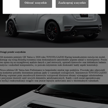
Odrzuć wszystkie
Zaakceptuj wszystkie
Osiągi przede wszystkim
Od momentu premiery GR Yarisa w 2020 roku TOYOTA GAZOO Racing konsekwentnie rozwija ten model,
kierując się swoją filozofią tworzenia coraz doskonalszych samochodów poprzez udział w motorsporcie. Proces
ten opiera się na szczegółowej analizie danych z jazd testowych, opiniach kierowców oraz dokładnym badaniu
zużycia i uszkodzeń komponentów, co pozwala inżynierom stale doskonalić każdy aspekt konstrukcji.
Nowa odsłona GR Yarisa Aero Performance to bezpośredni rezultat tego podejścia. Powstała jako odpowiedź
na konkretne potrzeby dostrzeżone podczas jazdy w warunkach wyścigowych. Inżynierowie TOYOTA GAZOO
Racing wspierani przez zawodowych kierowców wytypowali kluczowe obszary wymagające udoskonalenia
i precyzyjnie dostroili sześć nowych elementów aerodynamicznych. Każdy z nich został zaprojektowany
z myślą o maksymalizacji osiągów oraz jeszcze lepszym zachowaniu auta w ekstremalnych warunkach.