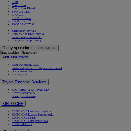
Hilux
Nowy Hilux
Nowy Hilux Electric
PROACE Max
PROACE
PROACE Verso
PROACE CITY
PROACE CITY Verso
Samochody używane
Umów się na jazdę testową
Zobacz wszystkie cenniki
Konfiguruj swoją Toyotę
Oferty specjalne i Finansowanie
Oferty specjalne i Finansowanie
Aktualne oferty
Finał wyprzedaży 2025
Samochody dostawcze Toyota Professional
Oferta biznesowa
Auta używane
Toyota Financial Services
Kredyt niższych rat Toyota Easy
Kredyt standardowy
Leasing standardowy
KINTO ONE
KINTO ONE Leasing niższych rat
KINTO ONE Leasing konsumencki
KINTO ONE Najem
KINTO ONE Zarządzanie flotą
KINTO Mobility