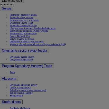
Dla właścicieli
Dla właścicieli
Serwis
Promocje i sezonowe usługi
Pozostałe oferty serwisu
Rezerwacja wizyty w serwisie
Gwarancja Toyota Relax
Pozostałe Gwarancje Toyoty
Ubezpieczenia i naprawy blacharsko-lakiernicze
Innowacyjne usługi dla Twojej wygody
Bezpłatne Akcje Serwisowe
Serwis Dobrych Cen
Serwis w ASO się opłaca
Dostęp do informacji serwisowych
Wykaz wydanych zaświadczeń o odbytym szkoleniu (pdf)
Oryginalne części i oleje Toyota
Oryginalne części Toyoty
Oryginalne oleje Toyoty
Program Sprzedaży Hurtowej Trade
Trade
Akcesoria
Oryginalne akcesoria Toyoty
Opony i koła zimowe
Zabudowy samochodów dostawczych
Zabezpieczenia i alarmy
Sklep Toyoty
Strefa klienta
Aplikacja MyToyota