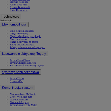
Instrukcje obsługi
Aktualizacja map
System Bluetooth®
Karty Ratownicze
Technologie
Technologie
Elektromobilność
Lider elektromobilności
Napęd hybrydowy
Napęd hybrydowy typu plug-in
Napęd wodorowy
Napęd elektryczny na baterię
Zasięg aut elektrycznych
Zalety posiadania aut elektrycznych
Ładowanie elektrycznej Toyoty
Toyota HomeCharge
Toyota Charging Network
Jak naładować elektryczną Toyotę?
Systemy bezpieczeństwa
Toyota T-Mate
System eCall
Komunikacja z autem
Nowa aplikacja MyToyota
Cyfrowy opiekun auta
Usługi Connected
Płatne subskrypcje
Toyota Connectivity Match