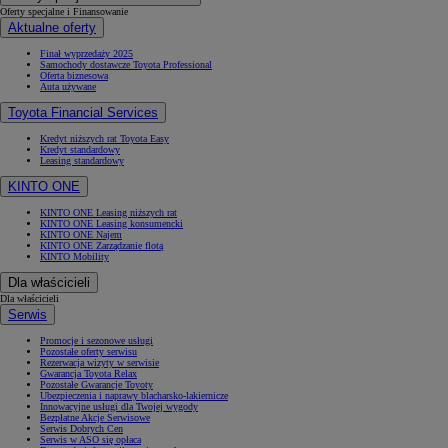
Oferty specjalne i Finansowanie
Aktualne oferty
Finał wyprzedaży 2025
Samochody dostawcze Toyota Professional
Oferta biznesowa
Auta używane
Toyota Financial Services
Kredyt niższych rat Toyota Easy
Kredyt standardowy
Leasing standardowy
KINTO ONE
KINTO ONE Leasing niższych rat
KINTO ONE Leasing konsumencki
KINTO ONE Najem
KINTO ONE Zarządzanie flotą
KINTO Mobility
Dla właścicieli
Dla właścicieli
Serwis
Promocje i sezonowe usługi
Pozostałe oferty serwisu
Rezerwacja wizyty w serwisie
Gwarancja Toyota Relax
Pozostałe Gwarancje Toyoty
Ubezpieczenia i naprawy blacharsko-lakiernicze
Innowacyjne usługi dla Twojej wygody
Bezpłatne Akcje Serwisowe
Serwis Dobrych Cen
Serwis w ASO się opłaca