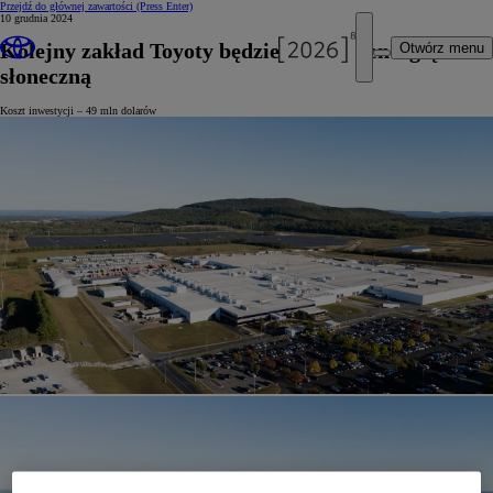
Przejdź do głównej zawartości
(Press Enter)
10 grudnia 2024
Kolejny zakład Toyoty będzie zasilany energią
Otwórz menu
słoneczną
Koszt inwestycji – 49 mln dolarów