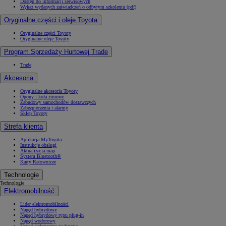
Dostęp do informacji serwisowych
Wykaz wydanych zaświadczeń o odbytym szkoleniu (pdf)
Oryginalne części i oleje Toyota
Oryginalne części Toyoty
Oryginalne oleje Toyoty
Program Sprzedaży Hurtowej Trade
Trade
Akcesoria
Oryginalne akcesoria Toyoty
Opony i koła zimowe
Zabudowy samochodów dostawczych
Zabezpieczenia i alarmy
Sklep Toyoty
Strefa klienta
Aplikacja MyToyota
Instrukcje obsługi
Aktualizacja map
System Bluetooth®
Karty Ratownicze
Technologie
Technologie
Elektromobilność
Lider elektromobilności
Napęd hybrydowy
Napęd hybrydowy typu plug-in
Napęd wodorowy