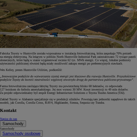
Fabryka Toyoty w Huntsville została wyposażona w instalację fotowoltaiczną, która zaspokaja 70% potrzeb
na energię elektryczną. Na leżącym w pobliżu North Huntsville Industrial Park zainstalowano 72 tysiące paneli
słonecznych, które będą w stanie wygenerować rocznie 62 tys. MWh energii. Co więcej, lokalne podmioty
użyteczności publicznej również będą miały możliwość zakupu energii po preferencyjnych stawkach.
Wes Kelley, prezes Huntsville Utilities, podkreślił:
„Innowacyjne podejście do wytwarzania czystej energii jest kluczowe dla rozwoju Huntsville. Przyszłościowe
podejście Toyoty do kwestii neutralności węglowej otworzyło drogę do partnerstwa publiczno-prywatnego”.
Farma fotowoltaiczna zasilająca fabrykę Toyoty ma powierzchnię blisko 68 hektarów, co odpowiada
127 boiskom do futbolu amerykańskiego. Jej moc wynosi 30 MW. Koszt inwestycji to 49 mln dolarów.
Za projekt odpowiedzialny był zespół Energy Infrastructure Solutions z Toyota Tsusho America (TAI).
Zakład Toyoty w Alabamie specjalizuje się w produkcji silników. Powstają tam jednostki napędowe do takich
modeli, jak Corolla, Corolla Cross, RAV4, Highlander, Sienna, Sequoia czy Tundra.
Kontakt
Napisz do nas
Samochody
Samochody
Samochody osobowe