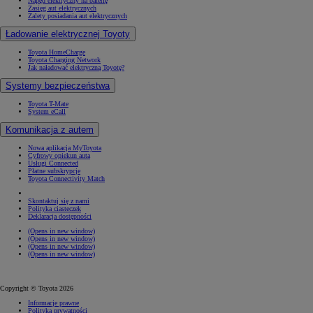
Napęd elektryczny na baterię
Zasięg aut elektrycznych
Zalety posiadania aut elektrycznych
Ładowanie elektrycznej Toyoty
Toyota HomeCharge
Toyota Charging Network
Jak naładować elektryczną Toyotę?
Systemy bezpieczeństwa
Toyota T-Mate
System eCall
Komunikacja z autem
Nowa aplikacja MyToyota
Cyfrowy opiekun auta
Usługi Connected
Płatne subskrypcje
Toyota Connectivity Match
Skontaktuj się z nami
Polityka ciasteczek
Deklaracja dostępności
(Opens in new window)
(Opens in new window)
(Opens in new window)
(Opens in new window)
Copyright © Toyota 2026
Informacje prawne
Polityka prywatności