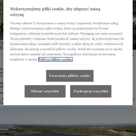
Wykorzystujemy pliki cookie, aby ulepszyć naszą
witrynę
Chcemy ułatwić Ci korzystanie z naszej strony i usprawnić świadczenie usług,
dlatego wykorzystujemy pliki cookie, które są umieszczane na Twoim
komputerze, telefonie komórkowym lub tablecie. Pomagają one nam zrozumieć
Twoje potrzeby i ulepszać funkcjonalność naszej witryny. Są wykorzystywane do
dostarczania usług i narzędzi osób trzecich, a także służą do celów reklamowych.
Zalecamy akceptację wszystkich plików cookie. Jeżeli nie wyrażasz na to zgody,
możesz łatwo zmienić ich ustawienia. Szczegółowe informacje na ten temat
Zakład Toyoty w Alabamie będzie zasilany za pomocą paneli fotowoltaicznych o powierzchni blisko
68 hektarów i mocy 30 MW. Pomoże to zredukować roczną emisję CO
o 22 tysiące ton. Koszt tej
znajdziesz w naszej
Polityce plików cookie.
2
inwestycji to 49 mln dolarów
Toyota – największy producent samochodów osobowych na świecie – wprowadza do swoich zakładów
produkcyjnych coraz więcej nowych rozwiązań. Mają one pomóc osiągnąć neutralność klimatyczną
Ustawienia plików cookie
w produkcji, a w konsekwencji – doprowadzić do wyeliminowania emisji CO
z tego obszaru działalności.
2
Doskonałym przykładem tego jest fabryka Toyoty w Alabamie. Najnowsza inwestycja koncernu pozwoli
zredukować tam roczną emisję dwutlenku węgla o 22 tysiące ton.
Odrzuć wszystkie
Zaakceptuj wszystkie
Jason Puckett, prezes Toyota Motor Manufacturing w Alabamie, tak to podsumował:
„Toyota inwestuje w czystą i zrównoważoną energię. Wiemy, że nasza przyszłość zależy od czystej mobilności,
czystego powietrza, czystej wody i bioróżnorodności”.