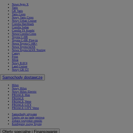
Nowe Aygo X
Yaris
GR Yaris
Yaris Cross
Nowy Yaris Cross
Nowy Urban Cruiser
Corolla Hatchback
Corolla Sedan
Corolla TS Kombi
Nowa Corolla Cross
Toyota C-HR
Toyota C-HR Plug-in
Nowa Toyota C-HR+
Nowa Toyota bZ4X
Nowa Toyota bZ4X Touring
Camry
Prius
Mirai
Nowy RAV4
Land Cruiser
Nowy GR GT
Samochody dostawcze
Hilux
Nowy Hilux
Nowy Hilux Electric
PROACE Max
PROACE
PROACE Verso
PROACE CITY
PROACE CITY Verso
Samochody używane
Umów się na jazdę testową
Zobacz wszystkie cenniki
Konfiguruj swoją Toyotę
Oferty specjalne i Finansowanie