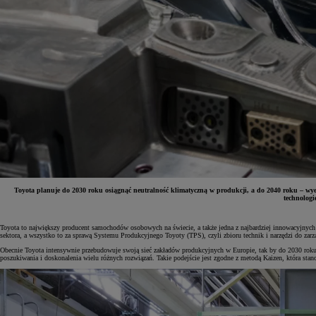
Toyota planuje do 2030 roku osiągnąć neutralność klimatyczną w produkcji, a do 2040 roku – wy
technologi
Od
81 900 zł
Toyota to największy producent samochodów osobowych na świecie, a także jedna z najbardziej innowacyjnych fi
sektora, a wszystko to za sprawą Systemu Produkcyjnego Toyoty (TPS), czyli zbioru technik i narzędzi do zarzą
Yaris Cross
HYBRID
Obecnie Toyota intensywnie przebudowuje swoją sieć zakładów produkcyjnych w Europie, tak by do 2030 roku 
poszukiwania i doskonalenia wielu różnych rozwiązań. Takie podejście jest zgodne z metodą Kaizen, która sta