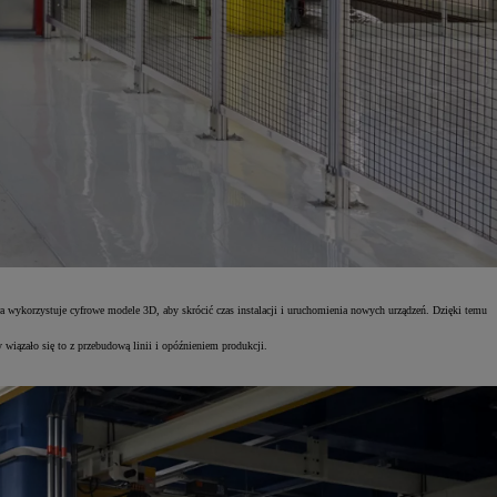
ra wykorzystuje cyfrowe modele 3D, aby skrócić czas instalacji i uruchomienia nowych urządzeń. Dzięki temu
 wiązało się to z przebudową linii i opóźnieniem produkcji.