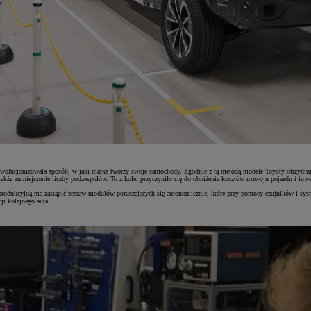
rewolucjonizowała sposób, w jaki marka tworzy swoje samochody. Zgodnie z tą metodą modele Toyoty otrzymu
kże zmniejszenie liczby podzespołów. To z kolei przyczyniło się do obniżenia kosztów rozwoju pojazdu i inwe
 produkcyjną ma zastąpić zestaw modułów poruszających się autonomicznie, które przy pomocy czujników i s
ji kolejnego auta.