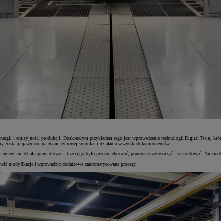
energii i emisyjności produkcji. Doskonałym przykładem tego jest wprowadzenie technologii Digital Twin, któ
y zostają ujawnione na etapie cyfrowej symulacji działania wszystkich komponentów.
ś element nie działał prawidłowo – trzeba go było przeprojektować, ponownie wytworzyć i zamontować. Niekiedy
łatwić modyfikacje i wprowadzić dodatkowe zautomatyzowane procesy.