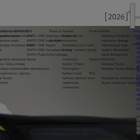
d Toyoty
zęści i oleje Toyoty
KINTO ONE
Praca w Toyocie
Strefa klienta
Świę
niepełnosprawnościami
inalne części
KINTO ONE Leasing niższych rat
Dołącz do nas
Aplikacja MyToyota
Odkr
Ak
inalne oleje
KINTO ONE Leasing konsumencki
Kontakt
Instrukcje obsługi
pr
Umów
zedaży Hurtowej Trade
KINTO ONE Najem
Skontaktuj się z nami
Aktualizacja map
Ce
e
KINTO ONE Zarządzanie flotą
Salony i serwisy Toyoty
System Bluetooth®
ws
KINTO Mobility
Technologie
Karty Ratownicze
mo
inalne akcesoria Toyoty
Innowacje
Toyota Collection
S
ny i koła zimowe
Toyota T-Mate
Kolekcje Toyoty
do
udowy samochodów dostawczych
Motorsport
Kolekcje Toyoty Gazoo Ra
To
zpieczenia i alarmy
System eCall
FAQ
Pr
p Toyoty
Cyfrowy opiekun auta
Najczęściej zadawane py
Of
cznych
Ładowanie
Wykaz wydanych zaświadc
KI
Connected
fi
S
u
in
w
U
si
ja
te