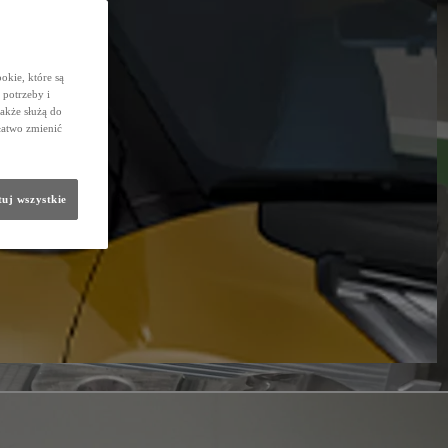
okie, które są
potrzeby i
także służą do
łatwo zmienić
uj wszystkie