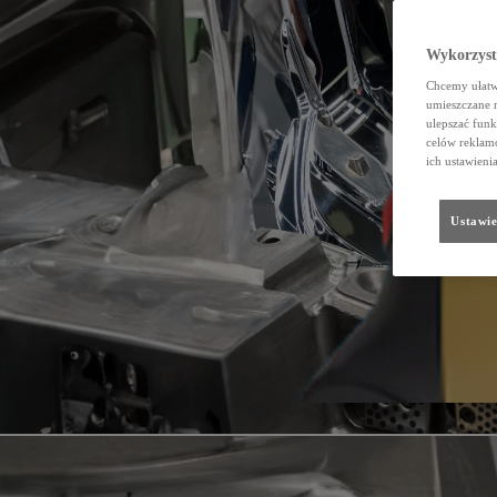
Wykorzystu
Chcemy ułatwi
umieszczane 
ulepszać funk
celów reklamo
ich ustawieni
Ustawie