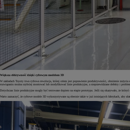
Większa efektywność dzięki cyfrowym modelom 3D
W zakładach Toyoty trwa cyfrowa rewolucja, której celem jest poprawienie produktywności, obniżenie zużycia 
rozwiązaniu można szybciej montować lub modyfikować linie produkcyjne, a nieprzewidziane defekty i problem
Dotychczas linie produkcyjne mogły być testowane dopiero na etapie prototypu. Jeśli się okazywało, że który
Warto zaznaczyć, że cyfrowe modele 3D wykorzystywane są obecnie także w już istniejących fabrykach, aby u