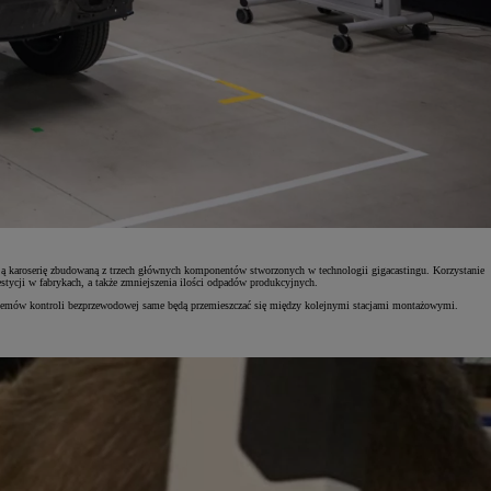
ją karoserię zbudowaną z trzech głównych komponentów stworzonych w technologii gigacastingu. Korzystanie
stycji w fabrykach, a także zmniejszenia ilości odpadów produkcyjnych.
ystemów kontroli bezprzewodowej same będą przemieszczać się między kolejnymi stacjami montażowymi.