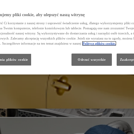
jemy pliki cookie, aby ulepszyć naszą witrynę
ć Ci korzystanie z naszej strony i usprawnić świadczenie usług, dlatego wykorzystujemy pliki co
na Twoim komputerze, telefonie komórkowym lub tablecie. Pomagają one nam zrozumieć Twoje 
cjonalność naszej witryny. Są wykorzystywane do dostarczania usług i narzędzi osób trzecich, a 
wych. Zalecamy akceptację wszystkich plików cookie. Jeżeli nie wyrażasz na to zgody, możesz 
a. Szczegółowe informacje na ten temat znajdziesz w naszej
Polityce plików cookie.
nia plików cookie
Odrzuć wszystkie
Zaakcept