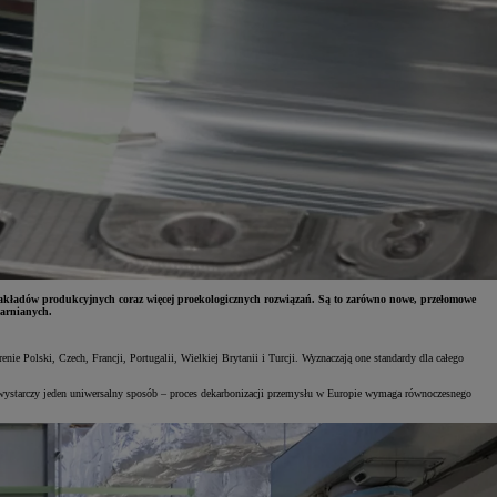
zakładów produkcyjnych coraz więcej proekologicznych rozwiązań. Są to zarówno nowe, przełomowe
larnianych.
e Polski, Czech, Francji, Portugalii, Wielkiej Brytanii i Turcji. Wyznaczają one standardy dla całego
e wystarczy jeden uniwersalny sposób – proces dekarbonizacji przemysłu w Europie wymaga równoczesnego