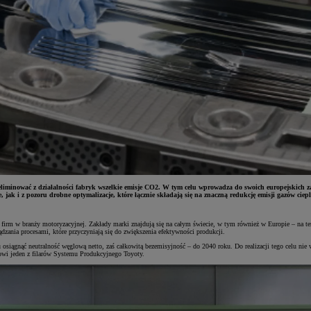
eliminować z działalności fabryk wszelkie emisje CO2. W tym celu wprowadza do swoich europejskich 
e, jak i z pozoru drobne optymalizacje, które łącznie składają się na znaczną redukcję emisji gazów ciep
rm w branży motoryzacyjnej. Zakłady marki znajdują się na całym świecie, w tym również w Europie – na tereni
dzania procesami, które przyczyniają się do zwiększenia efektywności produkcji.
osiągnąć neutralność węglową netto, zaś całkowitą bezemisyjność – do 2040 roku. Do realizacji tego celu ni
nowi jeden z filarów Systemu Produkcyjnego Toyoty.