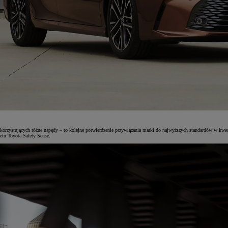
rzystujących różne napędy – to kolejne potwierdzenie przywiązania marki do najwyższych standardów w kwes
tu Toyota Safety Sense.