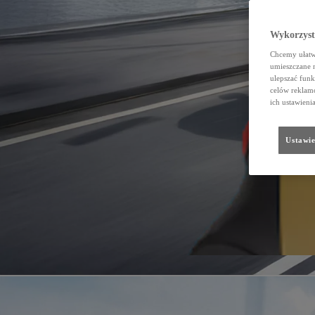
Wykorzystu
Chcemy ułatwi
umieszczane 
ulepszać funk
celów reklamo
ich ustawieni
Ustawie