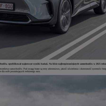
chodów, opublikował najnowsze wyniki badań. Na liście najbezpieczniejszych samochodów w 2025 roku z
zpieczeństwa samochodów. Pod uwagę brane są testy zderzeniowe, jakość oświetlenia i skuteczność systemów bez
e dla osób poszukujących rodzinnego auta.