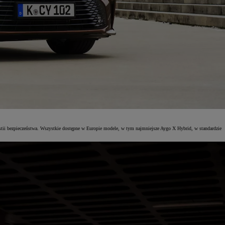
tii bezpieczeństwa. Wszystkie dostępne w Europie modele, w tym najmniejsze Aygo X Hybrid, w standardzie