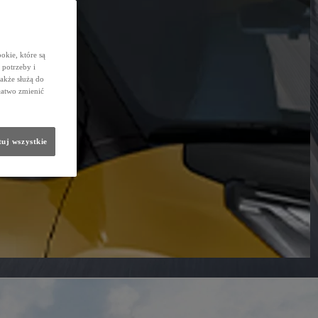
okie, które są
potrzeby i
także służą do
łatwo zmienić
uj wszystkie