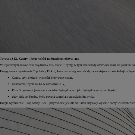
Toyota bZ4X, Camry i Prius wśród najbezpieczniejszych aut
W tegorocznym zestawieniu znajdziemy aż 5 modeli Toyoty, w tym samochody oferowane także na polskim ry
Uwagę zwraca wyróżnienie Top Safety Pick +, które otrzymują samochody zapewniające w razie kolizji najle
Camry, czyli średniej wielkości hybrydowy sedan,
elektryczną Toyotę bZ4X w nadwoziu SUV,
Prius 5. generacji (zarówno z napędem hybrydowym, jak i hybrydowym typu plug-in),
duży pick-up Tundra, który powstał z myślą o amerykańskim rynku.
Drugie wyróżnienie – Top Safety Pick – przyznawane jest dla aut, które uzyskały wysokie oceny w testach zde