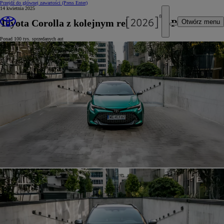
Przejdź do głównej zawartości
(Press Enter)
14 kwietnia 2025
Toyota Corolla z kolejnym rekordem w Polsce
Otwórz menu
Ponad 100 tys. sprzedanych aut