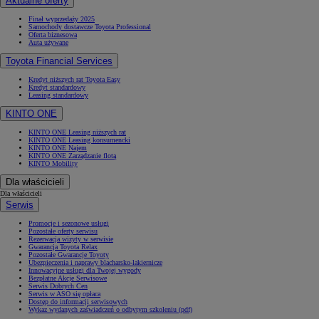
Aktualne oferty
Finał wyprzedaży 2025
Samochody dostawcze Toyota Professional
Oferta biznesowa
Auta używane
Toyota Financial Services
Kredyt niższych rat Toyota Easy
Kredyt standardowy
Leasing standardowy
KINTO ONE
KINTO ONE Leasing niższych rat
KINTO ONE Leasing konsumencki
KINTO ONE Najem
KINTO ONE Zarządzanie flotą
KINTO Mobility
Dla właścicieli
Dla właścicieli
Serwis
Promocje i sezonowe usługi
Pozostałe oferty serwisu
Rezerwacja wizyty w serwisie
Gwarancja Toyota Relax
Pozostałe Gwarancje Toyoty
Ubezpieczenia i naprawy blacharsko-lakiernicze
Innowacyjne usługi dla Twojej wygody
Bezpłatne Akcje Serwisowe
Serwis Dobrych Cen
Serwis w ASO się opłaca
Dostęp do informacji serwisowych
Wykaz wydanych zaświadczeń o odbytym szkoleniu (pdf)