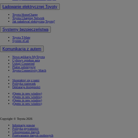
Ładowanie elektrycznej Toyoty
Toyota HomeCharge
Toyota Charging Network
Jak naładować elektryczną Toyotę?
Systemy bezpieczeństwa
Toyota T-Mate
System eCall
Komunikacja z autem
Nowa aplikacja MyToyota
Cyfrowy opiekun auta
Usługi Connected
Płatne subskrypcje
Toyota Connectivity Match
Skontaktuj się z nami
Polityka ciasteczek
Deklaracja dostępności
(Opens in new window)
(Opens in new window)
(Opens in new window)
(Opens in new window)
Copyright © Toyota 2026
Informacje prawne
Polityka prywatności
Udostępnianie danych
Przetwarzanie danych osobowych