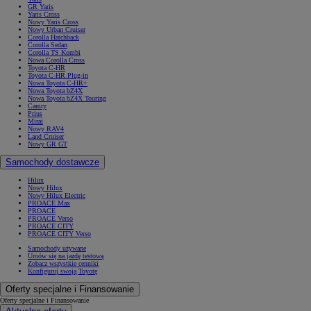
GR Yaris
Yaris Cross
Nowy Yaris Cross
Nowy Urban Cruiser
Corolla Hatchback
Corolla Sedan
Corolla TS Kombi
Nowa Corolla Cross
Toyota C-HR
Toyota C-HR Plug-in
Nowa Toyota C-HR+
Nowa Toyota bZ4X
Nowa Toyota bZ4X Touring
Camry
Prius
Mirai
Nowy RAV4
Land Cruiser
Nowy GR GT
Samochody dostawcze
Hilux
Nowy Hilux
Nowy Hilux Electric
PROACE Max
PROACE
PROACE Verso
PROACE CITY
PROACE CITY Verso
Samochody używane
Umów się na jazdę testową
Zobacz wszystkie cenniki
Konfiguruj swoją Toyotę
Oferty specjalne i Finansowanie
Oferty specjalne i Finansowanie