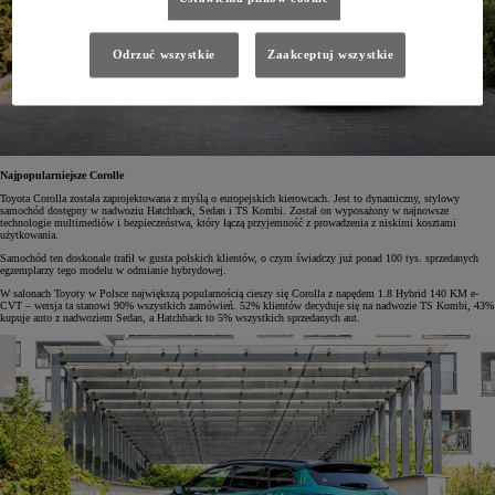
Odrzuć wszystkie
Zaakceptuj wszystkie
Najpopularniejsze Corolle
Toyota Corolla została zaprojektowana z myślą o europejskich kierowcach. Jest to dynamiczny, stylowy
samochód dostępny w nadwoziu Hatchback, Sedan i TS Kombi. Został on wyposażony w najnowsze
technologie multimediów i bezpieczeństwa, który łączą przyjemność z prowadzenia z niskimi kosztami
użytkowania.
Samochód ten doskonale trafił w gusta polskich klientów, o czym świadczy już ponad 100 tys. sprzedanych
egzemplarzy tego modelu w odmianie hybrydowej.
W salonach Toyoty w Polsce największą popularnością cieszy się Corolla z napędem 1.8 Hybrid 140 KM e-
CVT – wersja ta stanowi 90% wszystkich zamówień. 52% klientów decyduje się na nadwozie TS Kombi, 43%
kupuje auto z nadwoziem Sedan, a Hatchback to 5% wszystkich sprzedanych aut.