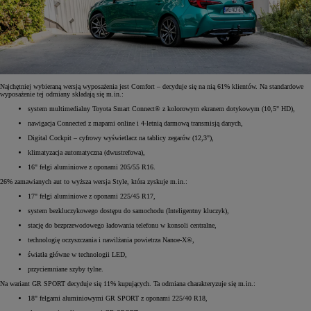
Najchętniej wybieraną wersją wyposażenia jest Comfort – decyduje się na nią 61% klientów. Na standardowe
wyposażenie tej odmiany składają się m.in.:
system multimedialny Toyota Smart Connect® z kolorowym ekranem dotykowym (10,5" HD),
nawigacja Connected z mapami online i 4-letnią darmową transmisją danych,
Digital Cockpit – cyfrowy wyświetlacz na tablicy zegarów (12,3"),
klimatyzacja automatyczna (dwustrefowa),
16" felgi aluminiowe z oponami 205/55 R16.
26% zamawianych aut to wyższa wersja Style, która zyskuje m.in.:
17" felgi aluminiowe z oponami 225/45 R17,
system bezkluczykowego dostępu do samochodu (Inteligentny kluczyk),
stację do bezprzewodowego ładowania telefonu w konsoli centralne,
technologię oczyszczania i nawilżania powietrza Nanoe-X®,
światła główne w technologii LED,
przyciemniane szyby tylne.
Na wariant GR SPORT decyduje się 11% kupujących. Ta odmiana charakteryzuje się m.in.:
18" felgami aluminiowymi GR SPORT z oponami 225/40 R18,