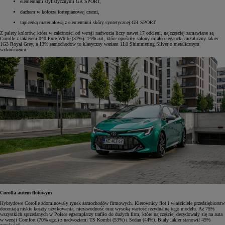
elementami stylistycznymi GR SPORT,
dachem w kolorze fortepianowej czerni,
tapicerką materiałową z elementami skóry syntetycznej GR SPORT.
Z palety kolorów, która w zależności od wersji nadwozia liczy nawet 17 odcieni, najczęściej zamawiane są
Corolle z lakierem 040 Pure White (37%). 14% aut, które opuściły salony miało elegancki metaliczny lakier
1G3 Royal Grey, a 13% samochodów to klasyczny wariant 1L0 Shimmering Silver o metalicznym
wykończeniu.
Corolla autem flotowym
Hybrydowe Corolle zdominowały rynek samochodów firmowych. Kierownicy flot i właściciele przedsiębiorstw
doceniają niskie koszty użytkowania, niezawodność oraz wysoką wartość rezydualną tego modelu. Aż 75%
wszystkich sprzedanych w Polsce egzemplarzy trafiło do dużych firm, które najczęściej decydowały się na auta
w wersji Comfort (70% egz.) z nadwoziami TS Kombi (53%) i Sedan (44%). Biały lakier stanowił 45%