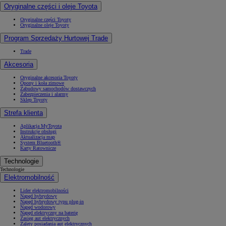
Oryginalne części i oleje Toyota
Oryginalne części Toyoty
Oryginalne oleje Toyoty
Program Sprzedaży Hurtowej Trade
Trade
Akcesoria
Oryginalne akcesoria Toyoty
Opony i koła zimowe
Zabudowy samochodów dostawczych
Zabezpieczenia i alarmy
Sklep Toyoty
Strefa klienta
Aplikacja MyToyota
Instrukcje obsługi
Aktualizacja map
System Bluetooth®
Karty Ratownicze
Technologie
Technologie
Elektromobilność
Lider elektromobilności
Napęd hybrydowy
Napęd hybrydowy typu plug-in
Napęd wodorowy
Napęd elektryczny na baterię
Zasięg aut elektrycznych
Zalety posiadania aut elektrycznych