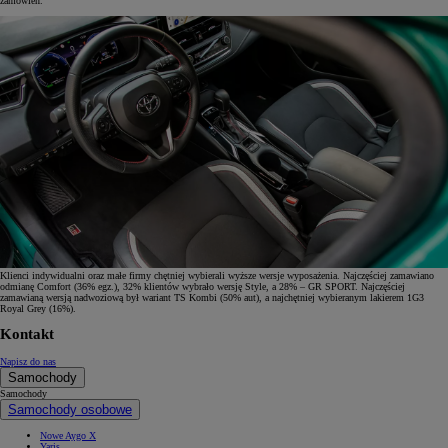
zamówień.
Klienci indywidualni oraz małe firmy chętniej wybierali wyższe wersje wyposażenia. Najczęściej zamawiano
odmianę Comfort (36% egz.), 32% klientów wybrało wersję Style, a 28% – GR SPORT. Najczęściej
zamawianą wersją nadwoziową był wariant TS Kombi (50% aut), a najchętniej wybieranym lakierem 1G3
Royal Grey (16%).
Kontakt
Napisz do nas
Samochody
Samochody
Samochody osobowe
Nowe Aygo X
Yaris