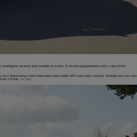
 sprzedającym się autem klasy kompakt na świecie. To również najpopularniejsze auto w całej historii
 się w bezemisyjnym trybie elektrycznym przez średnio 80% czasu jazdy w mieście. Przekłada się to nie tylko
 Force 178 KM – w 7,4 s.