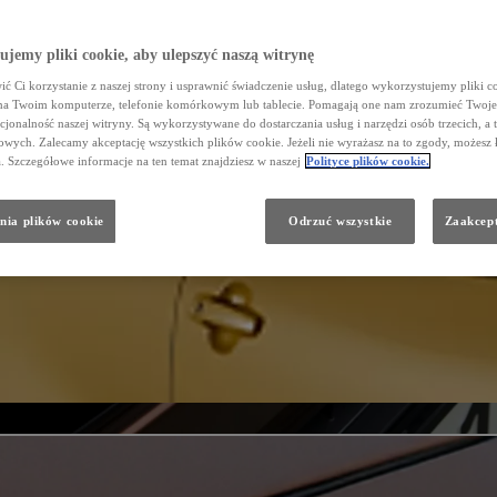
jemy pliki cookie, aby ulepszyć naszą witrynę
ć Ci korzystanie z naszej strony i usprawnić świadczenie usług, dlatego wykorzystujemy pliki co
na Twoim komputerze, telefonie komórkowym lub tablecie. Pomagają one nam zrozumieć Twoje 
cjonalność naszej witryny. Są wykorzystywane do dostarczania usług i narzędzi osób trzecich, a 
wych. Zalecamy akceptację wszystkich plików cookie. Jeżeli nie wyrażasz na to zgody, możesz 
a. Szczegółowe informacje na ten temat znajdziesz w naszej
Polityce plików cookie.
nia plików cookie
Odrzuć wszystkie
Zaakcept