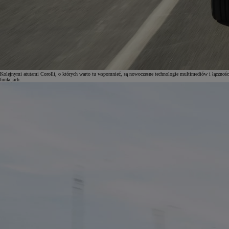
Od
105 300 zł
Corolla Hatchback
HYBRID
Kolejnymi atutami Corolli, o których warto tu wspomnieć, są nowoczesne technologie multimediów i łącznoś
funkcjach.