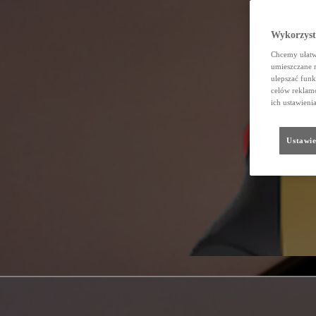
Wykorzystu
Chcemy ułatwi
umieszczane 
ulepszać funk
celów reklamo
ich ustawieni
Ustawie