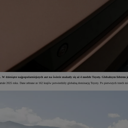
dziesiątce najpopularniejszych aut na świecie znalazły się aż 4 modele Toyoty. Globalnym liderem jes
le 2025 roku. Dane zebrane ze 162 krajów potwierdziły globalną dominację Toyoty. Po pierwszych trzech mi