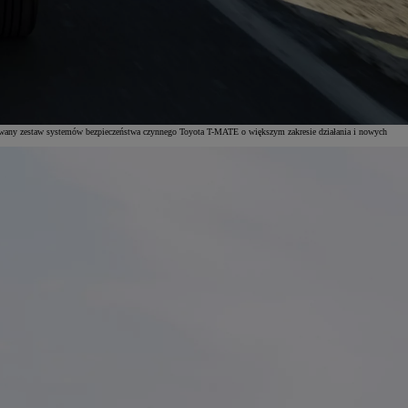
dowany zestaw systemów bezpieczeństwa czynnego Toyota T-MATE o większym zakresie działania i nowych