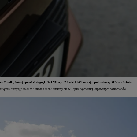
t Corolla, której sprzedaż sięgnęła 244 751 egz. Z kolei RAV4 to najpopularniejszy SUV na świecie.
esiącach bieżącego roku aż 4 modele marki znalazły się w Top10 najchętniej kupowanych samochodów