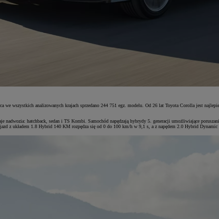
a we wszystkich analizowanych krajach sprzedano 244 751 egz. modelu. Od 26 lat Toyota Corolla jest najlepiej
aje nadwozia: hatchback, sedan i TS Kombi. Samochód napędzają hybrydy 5. generacji umożliwiające poruszanie
jazd z układem 1.8 Hybrid 140 KM rozpędza się od 0 do 100 km/h w 9,1 s, a z napędem 2.0 Hybrid Dynamic