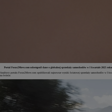
Portal Focus2Move.com udostępnił dane o globalnej sprzedaży samochodów w I kwartale 2025 roku. W 
Analitycy portalu Focus2Move.com opublikowali najnowsze wyniki światowej sprzedaży samochodów w I kwarta
na świecie.
Od
81 900 zł
Yaris Cross
HYBRID