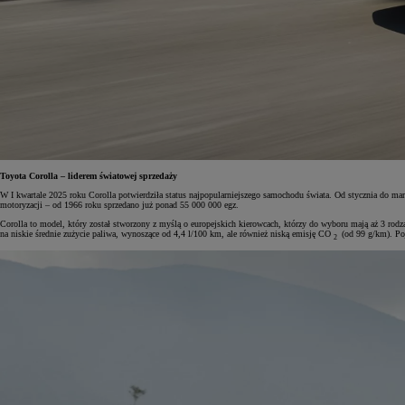
Toyota Corolla – liderem światowej sprzedaży
W I kwartale 2025 roku Corolla potwierdziła status najpopularniejszego samochodu świata. Od stycznia do marc
motoryzacji – od 1966 roku sprzedano już ponad 55 000 000 egz.
Corolla to model, który został stworzony z myślą o europejskich kierowcach, którzy do wyboru mają aż 3 rodz
na niskie średnie zużycie paliwa, wynoszące od 4,4 l/100 km, ale również niską emisję CO
(od 99 g/km). Po
2