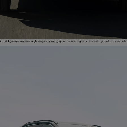
ci z inteligentnym asystentem głosowym czy nawigacją w chmurze. Pojazd w standardzie posiada także rozbu