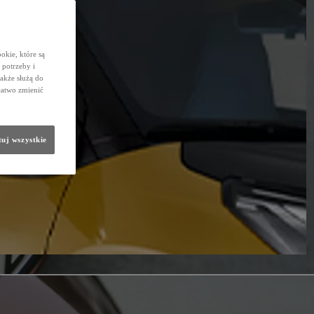
okie, które są
potrzeby i
także służą do
łatwo zmienić
uj wszystkie