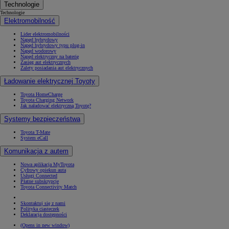
Technologie
Technologie
Elektromobilność
Lider elektromobilności
Napęd hybrydowy
Napęd hybrydowy typu plug-in
Napęd wodorowy
Napęd elektryczny na baterię
Zasięg aut elektrycznych
Zalety posiadania aut elektrycznych
Ładowanie elektrycznej Toyoty
Toyota HomeCharge
Toyota Charging Network
Jak naładować elektryczną Toyotę?
Systemy bezpieczeństwa
Toyota T-Mate
System eCall
Komunikacja z autem
Nowa aplikacja MyToyota
Cyfrowy opiekun auta
Usługi Connected
Płatne subskrypcje
Toyota Connectivity Match
Skontaktuj się z nami
Polityka ciasteczek
Deklaracja dostępności
(Opens in new window)