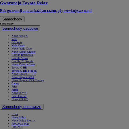
Gwarancja Toyota Relax
Rok gwarancji auta za każdym razem, gdy serwisujesz z nami!
Samochody
Samochody
Samochody osobowe
Nowe Aygo X
Yaris
GR Yaris
Yaris Cross
Nowy Yaris Cross
Nowy Urban Cruiser
Corolla Hatchback
Corolla Sedan
Corolla TS Kombi
Nowa Corolla Cross
Toyota C-HR
Toyota C-HR Plug-in
Nowa Toyota C-HR+
Nowa Toyota bZ4X
Nowa Toyota bZ4X Touring
Camry
Prius
Mirai
Nowy RAV4
Land Cruiser
Nowy GR GT
Samochody dostawcze
Hilux
Nowy Hilux
Nowy Hilux Electric
PROACE Max
PROACE