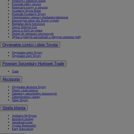
Promocje i sezonowe usługi
Pozostałe oferty serwisu
Rezerwacja wizyty w serwisie
Gwarancja Toyota Relax
Pozostałe Gwarancje Toyoty
Ubezpieczenia i naprawy blacharsko-lakiernicze
Innowacyjne usługi dla Twojej wygody
Bezpłatne Akcje Serwisowe
Serwis Dobrych Cen
Serwis w ASO się opłaca
Dostęp do informacji serwisowych
Wykaz wydanych zaświadczeń o odbytym szkoleniu (pdf)
Oryginalne części i oleje Toyota
Oryginalne części Toyoty
Oryginalne oleje Toyoty
Program Sprzedaży Hurtowej Trade
Trade
Akcesoria
Oryginalne akcesoria Toyoty
Opony i koła zimowe
Zabudowy samochodów dostawczych
Zabezpieczenia i alarmy
Sklep Toyoty
Strefa klienta
Aplikacja MyToyota
Instrukcje obsługi
Aktualizacja map
System Bluetooth®
Karty Ratownicze