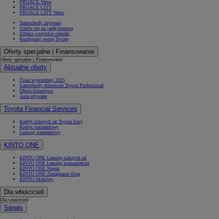
PROACE Verso
PROACE CITY
PROACE CITY Verso
Samochody używane
Umów się na jazdę testową
Zobacz wszystkie cenniki
Konfiguruj swoją Toyotę
Oferty specjalne i Finansowanie
Oferty specjalne i Finansowanie
Aktualne oferty
Finał wyprzedaży 2025
Samochody dostawcze Toyota Professional
Oferta biznesowa
Auta używane
Toyota Financial Services
Kredyt niższych rat Toyota Easy
Kredyt standardowy
Leasing standardowy
KINTO ONE
KINTO ONE Leasing niższych rat
KINTO ONE Leasing konsumencki
KINTO ONE Najem
KINTO ONE Zarządzanie flotą
KINTO Mobility
Dla właścicieli
Dla właścicieli
Serwis