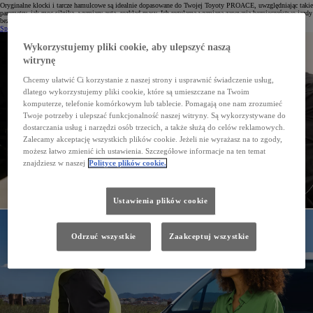
Oryginalne klocki i tarcze hamulcowe są idealnie dopasowane do Twojej Toyoty PROACE, uwzględniając takie
parametry, jak moc silnika, wymiary auta, rozkład masy. Ich regularna wymiana zapewnia bezpieczeństwo jazdy
bez względu na warunki drogowe czy temperaturę.
Sprawdź cenę
Wykorzystujemy pliki cookie, aby ulepszyć naszą
witrynę
Chcemy ułatwić Ci korzystanie z naszej strony i usprawnić świadczenie usług,
dlatego wykorzystujemy pliki cookie, które są umieszczane na Twoim
komputerze, telefonie komórkowym lub tablecie. Pomagają one nam zrozumieć
Twoje potrzeby i ulepszać funkcjonalność naszej witryny. Są wykorzystywane do
dostarczania usług i narzędzi osób trzecich, a także służą do celów reklamowych.
Zalecamy akceptację wszystkich plików cookie. Jeżeli nie wyrażasz na to zgody,
możesz łatwo zmienić ich ustawienia. Szczegółowe informacje na ten temat
znajdziesz w naszej
Polityce plików cookie.
Ustawienia plików cookie
Odrzuć wszystkie
Zaakceptuj wszystkie