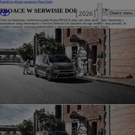
Przejdź do głównej zawartości
(Press Enter)
PROACE W SERWISIE DOBRYCH CEN
Otwórz menu
Ciesz się bezpieczną i komfortową jazdą Toyotą PROACE przez cały okres użytkowania. Skorzystaj z
popularnych usług oferowanych w Serwisie Dobrych Cen specjalnie dla tego modelu i miej pewność, że
wszelkie czynności wykonują profesjonaliści z zastosowaniem oryginalnych części Toyoty.