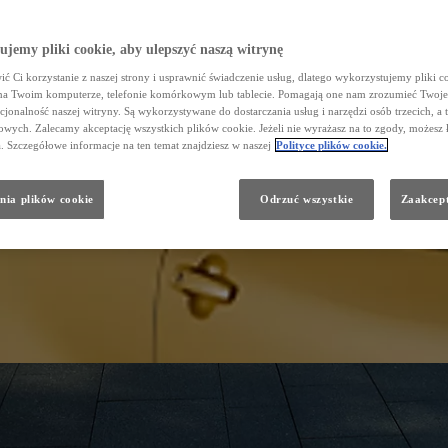
jemy pliki cookie, aby ulepszyć naszą witrynę
ć Ci korzystanie z naszej strony i usprawnić świadczenie usług, dlatego wykorzystujemy pliki co
na Twoim komputerze, telefonie komórkowym lub tablecie. Pomagają one nam zrozumieć Twoje 
cjonalność naszej witryny. Są wykorzystywane do dostarczania usług i narzędzi osób trzecich, a 
wych. Zalecamy akceptację wszystkich plików cookie. Jeżeli nie wyrażasz na to zgody, możesz 
a. Szczegółowe informacje na ten temat znajdziesz w naszej
Polityce plików cookie.
nia plików cookie
Odrzuć wszystkie
Zaakcept