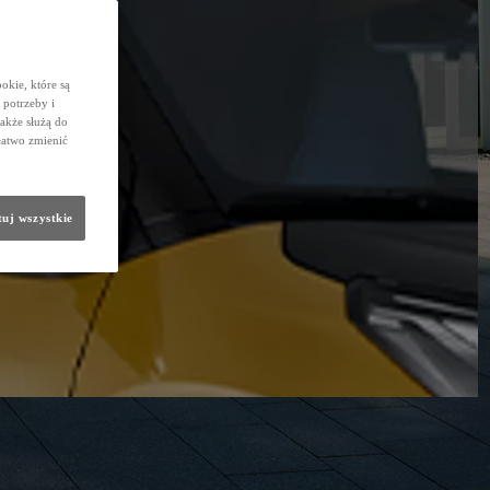
okie, które są
potrzeby i
także służą do
łatwo zmienić
uj wszystkie