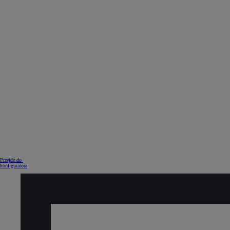
Od
105 300 zł
Corolla Hatchback
HYBRID
Przejdź do
konfiguratora