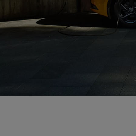
Od
81 900 zł
Yaris Cross
HYBRID