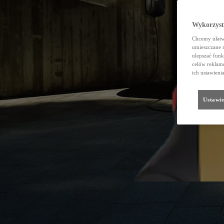
Wykorzystu
Chcemy ułatwi
umieszczane 
ulepszać funk
celów reklamo
ich ustawieni
Ustawie