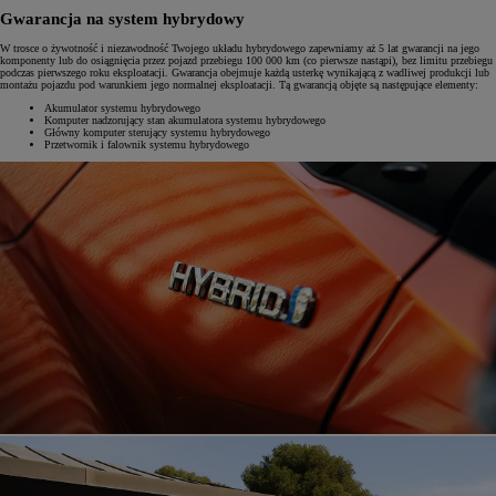
Gwarancja na system hybrydowy
W trosce o żywotność i niezawodność Twojego układu hybrydowego zapewniamy aż 5 lat gwarancji na jego
komponenty lub do osiągnięcia przez pojazd przebiegu 100 000 km (co pierwsze nastąpi), bez limitu przebiegu
podczas pierwszego roku eksploatacji. Gwarancja obejmuje każdą usterkę wynikającą z wadliwej produkcji lub
montażu pojazdu pod warunkiem jego normalnej eksploatacji. Tą gwarancją objęte są następujące elementy:
Akumulator systemu hybrydowego
Komputer nadzorujący stan akumulatora systemu hybrydowego
Główny komputer sterujący systemu hybrydowego
Przetwornik i falownik systemu hybrydowego