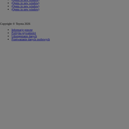
(Opens in new window)
(Opens in new window)
(Opens in new window)
Copyright © Toyota 2026
Informacje prawne
Polityka prywatności
Udostępnianie danych
Przetwarzanie danych osobowych