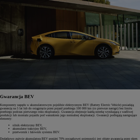
Gwarancja BEV
Komponenty napędu w akumulatorowym pojeździe elektrycznym BEV (Battery Electric Vehicle) posiadają
gwarancję na 5 lat lub do osiągnięcia przez pojazd przebiegu 100 000 km (co pierwsze nastąpi) bez limitu
przebiegu podczas pierwszego roku eksploatacji. Gwarancja obejmuje każdą usterkę wynikającą z wadliwej
produkcji lub montażu pojazdu pod warunkiem jego normalnej eksploatacji. Gwarancji podlegają następujące
elementy:
silnik elektryczny BEV,
akumulator trakcyjny BEV,
przetwornik i falownik systemu BEV.
Dodatkowo zużycie akumulatora BEV poniżej 70% początkowej pojemności jest objęte gwarancją przez okres