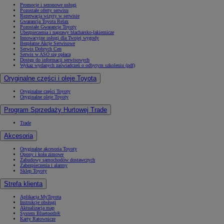
Promocje i sezonowe usługi
Pozostałe oferty serwisu
Rezerwacja wizyty w serwisie
Gwarancja Toyota Relax
Pozostałe Gwarancje Toyoty
Ubezpieczenia i naprawy blacharsko-lakiernicze
Innowacyjne usługi dla Twojej wygody
Bezpłatne Akcje Serwisowe
Serwis Dobrych Cen
Serwis w ASO się opłaca
Dostęp do informacji serwisowych
Wykaz wydanych zaświadczeń o odbytym szkoleniu (pdf)
Oryginalne części i oleje Toyota
Oryginalne części Toyoty
Oryginalne oleje Toyoty
Program Sprzedaży Hurtowej Trade
Trade
Akcesoria
Oryginalne akcesoria Toyoty
Opony i koła zimowe
Zabudowy samochodów dostawczych
Zabezpieczenia i alarmy
Sklep Toyoty
Strefa klienta
Aplikacja MyToyota
Instrukcje obsługi
Aktualizacja map
System Bluetooth®
Karty Ratownicze