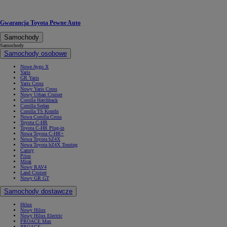
Gwarancja Toyota Pewne Auto
Samochody
Samochody
Samochody osobowe
Nowe Aygo X
Yaris
GR Yaris
Yaris Cross
Nowy Yaris Cross
Nowy Urban Cruiser
Corolla Hatchback
Corolla Sedan
Corolla TS Kombi
Nowa Corolla Cross
Toyota C-HR
Toyota C-HR Plug-in
Nowa Toyota C-HR+
Nowa Toyota bZ4X
Nowa Toyota bZ4X Touring
Camry
Prius
Mirai
Nowy RAV4
Land Cruiser
Nowy GR GT
Samochody dostawcze
Hilux
Nowy Hilux
Nowy Hilux Electric
PROACE Max
PROACE