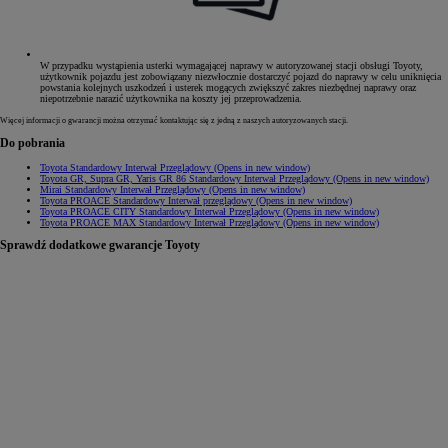
W przypadku wystąpienia usterki wymagającej naprawy w autoryzowanej stacji obsługi Toyoty,
użytkownik pojazdu jest zobowiązany niezwłocznie dostarczyć pojazd do naprawy w celu uniknięcia
powstania kolejnych uszkodzeń i usterek mogących zwiększyć zakres niezbędnej naprawy oraz
niepotrzebnie narazić użytkownika na koszty jej przeprowadzenia.
Więcej informacji o gwarancji można otrzymać kontaktując się z jedną z naszych autoryzowanych stacji.
Do pobrania
Toyota Standardowy Interwał Przeglądowy
(Opens in new window)
Toyota GR, Supra GR, Yaris GR 86 Standardowy Interwał Przeglądowy
(Opens in new window)
Mirai Standardowy Interwał Przeglądowy
(Opens in new window)
Toyota PROACE Standardowy Interwał przeglądowy
(Opens in new window)
Toyota PROACE CITY Standardowy Interwał Przeglądowy
(Opens in new window)
Toyota PROACE MAX Standardowy Interwał Przeglądowy
(Opens in new window)
Sprawdź dodatkowe gwarancje Toyoty