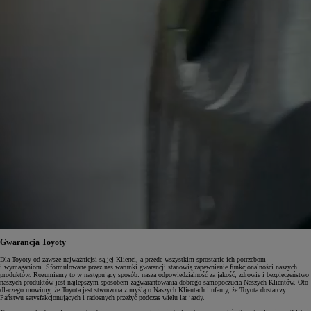
Gwarancja Toyoty
Dla Toyoty od zawsze najważniejsi są jej Klienci, a przede wszystkim sprostanie ich potrzebom
i wymaganiom. Sformułowane przez nas warunki gwarancji stanowią zapewnienie funkcjonalności naszych
produktów. Rozumiemy to w następujący sposób: nasza odpowiedzialność za jakość, zdrowie i bezpieczeństwo
naszych produktów jest najlepszym sposobem zagwarantowania dobrego samopoczucia Naszych Klientów. Oto
dlaczego mówimy, że Toyota jest stworzona z myślą o Naszych Klientach i ufamy, że Toyota dostarczy
Państwu satysfakcjonujących i radosnych przeżyć podczas wielu lat jazdy.