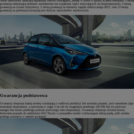
Nasze samochody spełniają najbardziej surowe wymagania, jednak w trosce o spokój Klienta oferujemy 3-letnią
gwarancję obejmującą elementy mechaniczne (za wyjątkiem części zużywających się eksploatacyjnie), 5-letnią
gwarancją na system hybrydowy, 5 letnią gwarancję na elementy napędu elektrycznego BEV, oraz 12-letnią
gwarancję na perforację korozyjną (nie dotyczy samochodów użytkowych).
Gwarancja podstawowa
Gwarancja obejmuje każdą usterkę wynikającą z wadliwej produkcji lub montażu pojazdu, pod warunkiem jego
normalnej eksploatacji, a ujawnioną w ciągu 3 lat lub do osiągnięcia przebiegu 100 000 km (co pierwsze
nastąpi) bez limitu przebiegu podczas pierwszego roku eksploatacji. Gwarancja obejmuje również koszty
holowania pojazdu do najbliższej ASO Toyoty w przypadku usterki wykluczającej dalszą jazdę, jeśli usterka
podlega usunięciu w ramach gwarancji.