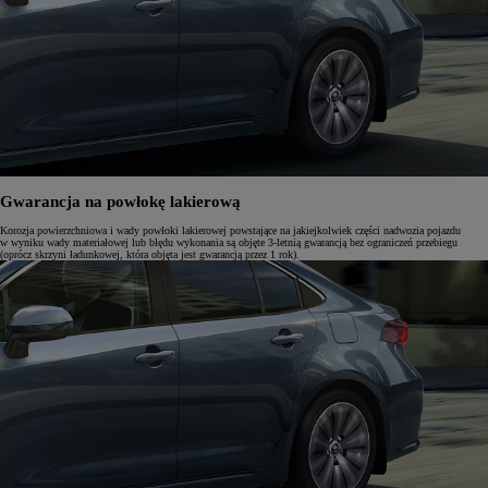
Gwarancja na powłokę lakierową
Korozja powierzchniowa i wady powłoki lakierowej powstające na jakiejkolwiek części nadwozia pojazdu
w wyniku wady materiałowej lub błędu wykonania są objęte 3-letnią gwarancją bez ograniczeń przebiegu
(oprócz skrzyni ładunkowej, która objęta jest gwarancją przez 1 rok).