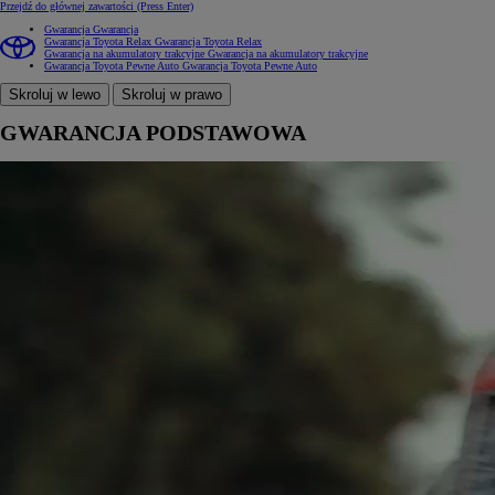
Przejdź do głównej zawartości
(Press Enter)
Gwarancja
Gwarancja
Gwarancja Toyota Relax
Gwarancja Toyota Relax
Gwarancja na akumulatory trakcyjne
Gwarancja na akumulatory trakcyjne
Gwarancja Toyota Pewne Auto
Gwarancja Toyota Pewne Auto
Skroluj w lewo
Skroluj w prawo
GWARANCJA PODSTAWOWA