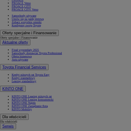
PROACE Verso
PROACE CITY
PROACE CITY Verso
Samochody używane
Umów się na jazdę testową
Zobacz wszystkie cenniki
Konfiguruj swoją Toyotę
Oferty specjalne i Finansowanie
Oferty specjalne i Finansowanie
Aktualne oferty
Finał wyprzedaży 2025
Samochody dostawcze Toyota Professional
Oferta biznesowa
Auta używane
Toyota Financial Services
Kredyt niższych rat Toyota Easy
Kredyt standardowy
Leasing standardowy
KINTO ONE
KINTO ONE Leasing niższych rat
KINTO ONE Leasing konsumencki
KINTO ONE Najem
KINTO ONE Zarządzanie flotą
KINTO Mobility
Dla właścicieli
Dla właścicieli
Serwis