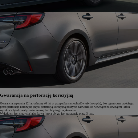
Gwarancja na perforację korozyjną
Gwarancja zapewnia 12 lat ochrony (6 lat w przypadku samochodów użytkowych), bez ograniczeń przebiegu,
przed perforacją korozyjną (czyli penetracją korozyjną poszycia nadwozia od wewnątrz na zewnątrz), która
wynikła z tytułu wady materiałowej lub błędnego wykonania.
Wyjątkiem jest skrzynia ładunkowa, która objęta jest gwarancją przez 3 lata.