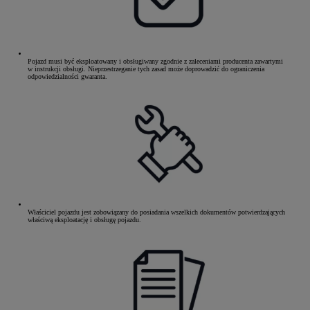
Pojazd musi być eksploatowany i obsługiwany zgodnie z zaleceniami producenta zawartymi
w instrukcji obsługi. Nieprzestrzeganie tych zasad może doprowadzić do ograniczenia
odpowiedzialności gwaranta.
Właściciel pojazdu jest zobowiązany do posiadania wszelkich dokumentów potwierdzających
właściwą eksploatację i obsługę pojazdu.