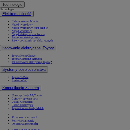
Technologie
Technologie
Elektromobilność
Lider elektromobilności
Napęd hybrydowy
Napęd hybrydowy typu plug-in
Napęd wodorowy
Napęd elektryczny na baterię
Zasięg aut elektrycznych
Zalety posiadania aut elektrycznych
Ładowanie elektrycznej Toyoty
Toyota HomeCharge
Toyota Charging Network
Jak naładować elektryczną Toyotę?
Systemy bezpieczeństwa
Toyota T-Mate
System eCall
Komunikacja z autem
Nowa aplikacja MyToyota
Cyfrowy opiekun auta
Usługi Connected
Płatne subskrypcje
Toyota Connectivity Match
Skontaktuj się z nami
Polityka ciasteczek
Deklaracja dostępności
(Opens in new window)