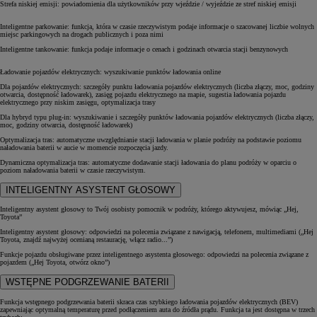
Strefa niskiej emisji: powiadomienia dla użytkowników przy wjeździe / wyjeździe ze stref niskiej emisji
Inteligentne parkowanie: funkcja, która w czasie rzeczywistym podaje informacje o szacowanej liczbie wolnych
miejsc parkingowych na drogach publicznych i poza nimi
Inteligentne tankowanie: funkcja podaje informacje o cenach i godzinach otwarcia stacji benzynowych
Ładowanie pojazdów elektrycznych: wyszukiwanie punktów ładowania online
Dla pojazdów elektrycznych: szczegóły punktu ładowania pojazdów elektrycznych (liczba złączy, moc, godziny
otwarcia, dostępność ładowarek), zasięg pojazdu elektrycznego na mapie, sugestia ładowania pojazdu
elektrycznego przy niskim zasięgu, optymalizacja trasy
Dla hybryd typu plug-in: wyszukiwanie i szczegóły punktów ładowania pojazdów elektrycznych (liczba złączy,
moc, godziny otwarcia, dostępność ładowarek)
Optymalizacja tras: automatyczne uwzględnianie stacji ładowania w planie podróży na podstawie poziomu
naładowania baterii w aucie w momencie rozpoczęcia jazdy.
Dynamiczna optymalizacja tras: automatyczne dodawanie stacji ładowania do planu podróży w oparciu o
poziom naładowania baterii w czasie rzeczywistym.
INTELIGENTNY ASYSTENT GŁOSOWY
Inteligentny asystent głosowy to Twój osobisty pomocnik w podróży, którego aktywujesz, mówiąc „Hej,
Toyota”
Inteligentny asystent głosowy: odpowiedzi na polecenia związane z nawigacją, telefonem, multimediami („Hej
Toyota, znajdź najwyżej ocenianą restaurację, włącz radio...”)
Funkcje pojazdu obsługiwane przez inteligentnego asystenta głosowego: odpowiedzi na polecenia związane z
pojazdem („Hej Toyota, otwórz okno”)
WSTĘPNE PODGRZEWANIE BATERII
Funkcja wstępnego podgrzewania baterii skraca czas szybkiego ładowania pojazdów elektrycznych (BEV)
zapewniając optymalną temperaturę przed podłączeniem auta do źródła prądu. Funkcja ta jest dostępna w trzech