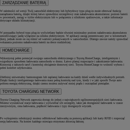
ZARZĄDZANIE BATERIĄ
W zależności od wersji Twój samochód elektryczny lub hybrydowy typu plug-in może oferować funkcję
zarządzania baterią, dzięki której łatwo sprawdzisz szczegółowy stan naładowania akumulatora: poziom baterii
w procentach, zasięg w trybie elektrycznym lub w połączeniu z silnikiem spalinowym, a także informacje
dotyczące układu klimatyzacji.
W przypadku hybryd typu plug-in wyświetlany będzie również minimalny poziom naładowania akumulatora
umożliwiający jazdę wyłącznie na silniku elektrycznym. W aplikacji zasięg prezentowany jest w kilometrach
(km), jednak może on się różnić od wartości pokazywanych w samochodzie. Dlatego zawsze należy sprawdzać
wskazania poziomu naładowania baterii na desce rozdzielczej.
HOMECHARGE
Wykorzystaj pełen potencjał swojego samochodu elektrycznego z Toyotą HomeCharge, inteligentnym i
wygodnym sposobem ładowania samochodu w domu. Łatwo planuj rozpoczęcie i zakończenie ładowania.
Korzystaj z tańszych taryf i kontroluj obciążenie domowej sieci. Toyota HomeCharge to wolność wyboru i
pełen komfort użytkowania.
Zdefiniuj uniwersalny harmonogram lub zaplanuj ładowanie na każdy dzień wedle indywidualnych potrzeb.
Dzięki funkcji inteligentnego ładowania masz pełną kontrolę nad tym, kiedy i w jaki sposób Twoje auto
pobiera energię elektryczną, dzięki czemu możesz zużywać mniej prądu i oszczędzać pieniądze.
TOYOTA CHARGING NETWORK
Toyota Charging Network zapewnia dostęp do jednej z największych ogólnoeuropejskich sieci ładowania.
Możesz wyszukiwać stacje ładowania i wyświetlać ich szczegóły, takie jak dostępność ładowarek w czasie
rzeczywistym, cena ładowania, prędkość ładowania i typy dostępnych wtyczek.
Po wykupieniu subskrypcji możesz odblokować ładowarkę za pomocą aplikacji lub karty RFID i rozpocząć
sesję ładowania. Na koniec każdego miesiąca otrzymasz zbiorczą fakturę.