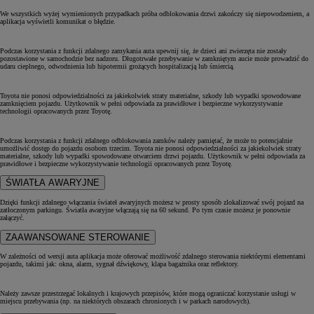
We wszystkich wyżej wymienionych przypadkach próba odblokowania drzwi zakończy się niepowodzeniem, a
aplikacja wyświetli komunikat o błędzie.
Podczas korzystania z funkcji zdalnego zamykania auta upewnij się, że dzieci ani zwierzęta nie zostały
pozostawione w samochodzie bez nadzoru. Długotrwałe przebywanie w zamkniętym aucie może prowadzić do
udaru cieplnego, odwodnienia lub hipotermii grożących hospitalizacją lub śmiercią.
Toyota nie ponosi odpowiedzialności za jakiekolwiek straty materialne, szkody lub wypadki spowodowane
zamknięciem pojazdu. Użytkownik w pełni odpowiada za prawidłowe i bezpieczne wykorzystywanie
technologii opracowanych przez Toyotę.
Podczas korzystania z funkcji zdalnego odblokowania zamków należy pamiętać, że może to potencjalnie
umożliwić dostęp do pojazdu osobom trzecim. Toyota nie ponosi odpowiedzialności za jakiekolwiek straty
materialne, szkody lub wypadki spowodowane otwarciem drzwi pojazdu. Użytkownik w pełni odpowiada za
prawidłowe i bezpieczne wykorzystywanie technologii opracowanych przez Toyotę.
ŚWIATŁA AWARYJNE
Dzięki funkcji zdalnego włączania świateł awaryjnych możesz w prosty sposób zlokalizować swój pojazd na
zatłoczonym parkingu. Światła awaryjne włączają się na 60 sekund. Po tym czasie możesz je ponownie
załączyć.
ZAAWANSOWANE STEROWANIE
W zależności od wersji auta aplikacja może oferować możliwość zdalnego sterowania niektórymi elementami
pojazdu, takimi jak: okna, alarm, sygnał dźwiękowy, klapa bagażnika oraz reflektory.
Należy zawsze przestrzegać lokalnych i krajowych przepisów, które mogą ograniczać korzystanie usługi w
miejscu przebywania (np. na niektórych obszarach chronionych i w parkach narodowych).