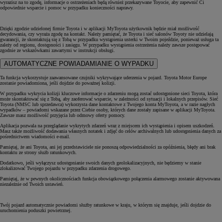
wyrazisz na to zgodę, informacje o ostrzeżeniach będą również przekazywane Toyocie, aby zapewnić Ci
odpowiednie wsparcie i pomoc w przypadku konieczności naprawy.
Dzięki zgodzie udzielonej firmie Toyota i w aplikacji MyToyota użytkownik będzie miał możliwość
decydowania, czy wyraża zgodę na kontakt. Należy pamiętać, że Toyota i sieć salonów Toyoty nie udzielają
gwarancji, że skontaktują się z Tobą w przypadku wystąpienia usterki w Twoim pojeździe, ponieważ usługa ta
zależy od regionu, dostępności i zasięgu. W przypadku wystąpienia ostrzeżenia należy zawsze postępować
zgodnie ze wskazówkami zawartymi w instrukcji obsługi.
AUTOMATYCZNE POWIADAMIANIE O WYPADKU
Ta funkcja wykorzystuje zaawansowane czujniki wykrywające uderzenia w pojazd. Toyota Motor Europe
zostanie powiadomiona, jeśli dojdzie do poważnej kolizji.
W przypadku wykrycia kolizji kluczowe informacje o zdarzeniu mogą zostać udostępnione sieci Toyota, która
może skontaktować się z Tobą, aby zaoferować wsparcie, w zależności od sytuacji i lokalnych przepisów. Sieć
Toyota (NMSC lub sprzedawca) wykorzysta dane kontaktowe z Twojego konta MyToyota, a w razie nagłych
wypadków – powiadomi wskazane przez Ciebie osoby, których dane zostały zapisane w aplikacji MyToyota.
Zawsze masz możliwość przyjęcia lub odmowy oferty pomocy.
Aplikacja pozwala na przeglądanie wykrytych zdarzeń wraz z miejscem ich wystąpienia i opisem uszkodzeń.
Masz także możliwość dodawania własnych notatek i zdjęć do celów archiwalnych lub udostępnienia danych za
pośrednictwem wiadomości e-mail.
Pamiętaj, że ani Toyota, ani jej przedstawiciele nie ponoszą odpowiedzialności za opóźnienia, błędy ani brak
kontaktu ze strony służb ratunkowych.
Dodatkowo, jeśli wyłączysz udostępnianie swoich danych geolokalizacyjnych, nie będziemy w stanie
zlokalizować Twojego pojazdu w przypadku zdarzenia drogowego.
Pamiętaj, że w pewnych okolicznościach funkcja obowiązkowego połączenia alarmowego zostanie aktywowana
niezależnie od Twoich ustawień.
Twój pojazd automatycznie powiadomi służby ratunkowe w kraju, w którym się znajduje, jeśli dojdzie do
uruchomienia poduszki powietrznej.