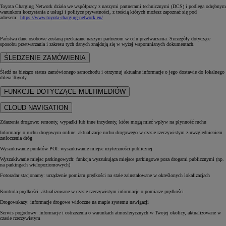
Toyota Charging Network działa we współpracy z naszymi partnerami technicznymi (DCS) i podlega odrębnym
warunkom korzystania z usługi i polityce prywatności, z treścią których możesz zapoznać się pod
adresem:
https://www.toyota-charging-network.eu/
Państwa dane osobowe zostaną przekazane naszym partnerom w celu przetwarzania. Szczegóły dotyczące
sposobu przetwarzania i zakresu tych danych znajdują się w wyżej wspomnianych dokumentach.
ŚLEDZENIE ZAMÓWIENIA
Śledź na bieżąco status zamówionego samochodu i otrzymuj aktualne informacje o jego dostawie do lokalnego
dilera Toyoty.
FUNKCJE DOTYCZĄCE MULTIMEDIÓW
CLOUD NAVIGATION
Zdarzenia drogowe: remonty, wypadki lub inne incydenty, które mogą mieć wpływ na płynność ruchu
Informacje o ruchu drogowym online: aktualizacje ruchu drogowego w czasie rzeczywistym z uwzględnieniem
zatłoczenia dróg
Wyszukiwanie punktów POI: wyszukiwanie miejsc użyteczności publicznej
Wyszukiwanie miejsc parkingowych: funkcja wyszukująca miejsce parkingowe poza drogami publicznymi (np.
na parkingach wielopoziomowych)
Fotoradar stacjonarny: urządzenie pomiaru prędkości na stałe zainstalowane w określonych lokalizacjach
Kontrola prędkości: aktualizowane w czasie rzeczywistym informacje o pomiarze prędkości
Drogowskazy: informacje drogowe widoczne na mapie systemu nawigacji
Serwis pogodowy: informacje i ostrzeżenia o warunkach atmosferycznych w Twojej okolicy, aktualizowane w
czasie rzeczywistym