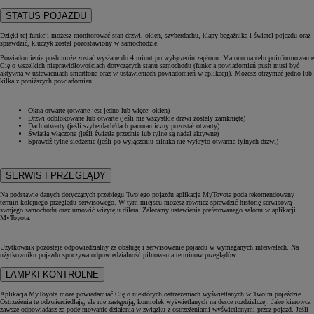
STATUS POJAZDU
Dzięki tej funkcji możesz monitorować stan drzwi, okien, szyberdachu, klapy bagażnika i świateł pojazdu oraz
sprawdzić, kluczyk został pozostawiony w samochodzie.
Powiadomienie push może zostać wysłane do 4 minut po wyłączeniu zapłonu. Ma ono na celu poinformowanie
Cię o wszelkich nieprawidłowościach dotyczących stanu samochodu (funkcja powiadomień push musi być
aktywna w ustawieniach smartfona oraz w ustawieniach powiadomień w aplikacji). Możesz otrzymać jedno lub
kilka z poniższych powiadomień:
Okna otwarte (otwarte jest jedno lub więcej okien)
Drzwi odblokowane lub otwarte (jeśli nie wszystkie drzwi zostały zamknięte)
Dach otwarty (jeśli szyberdach/dach panoramiczny pozostał otwarty)
Światła włączone (jeśli światła przednie lub tylne są nadal aktywne)
Sprawdź tylne siedzenie (jeśli po wyłączeniu silnika nie wykryto otwarcia tylnych drzwi)
SERWIS I PRZEGLĄDY
Na podstawie danych dotyczących przebiegu Twojego pojazdu aplikacja MyToyota poda rekomendowany
termin kolejnego przeglądu serwisowego. W tym miejscu możesz również sprawdzić historię serwisową
swojego samochodu oraz umówić wizytę u dilera. Zalecamy ustawienie preferowanego salonu w aplikacji
MyToyota.
Użytkownik pozostaje odpowiedzialny za obsługę i serwisowanie pojazdu w wymaganych interwałach. Na
użytkowniku pojazdu spoczywa odpowiedzialność pilnowania terminów przeglądów.
LAMPKI KONTROLNE
Aplikacja MyToyota może powiadamiać Cię o niektórych ostrzeżeniach wyświetlanych w Twoim pojeździe.
Ostrzeżenia te odzwierciedlają, ale nie zastępują, kontrolek wyświetlanych na desce rozdzielczej. Jako kierowca
zawsze odpowiadasz za podejmowanie działania w związku z ostrzeżeniami wyświetlanymi przez pojazd. Jeśli