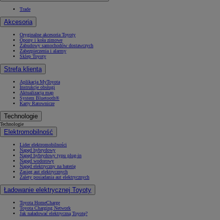
Trade
Akcesoria
Oryginalne akcesoria Toyoty
Opony i koła zimowe
Zabudowy samochodów dostawczych
Zabezpieczenia i alarmy
Sklep Toyoty
Strefa klienta
Aplikacja MyToyota
Instrukcje obsługi
Aktualizacja map
System Bluetooth®
Karty Ratownicze
Technologie
Technologie
Elektromobilność
Lider elektromobilności
Napęd hybrydowy
Napęd hybrydowy typu plug-in
Napęd wodorowy
Napęd elektryczny na baterię
Zasięg aut elektrycznych
Zalety posiadania aut elektrycznych
Ładowanie elektrycznej Toyoty
Toyota HomeCharge
Toyota Charging Network
Jak naładować elektryczną Toyotę?