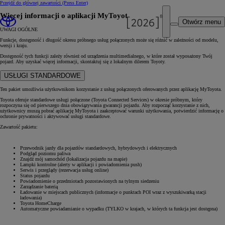
Przejdź do głównej zawartości
(Press Enter)
Więcej informacji o aplikacji MyToyota
Otwórz menu
UWAGI OGÓLNE
Funkcje, dostępność i długość okresu próbnego usług połączonych może się różnić w zależności od modelu,
wersji i kraju.
Dostępność tych funkcji zależy również od urządzenia multimedialnego, w które został wyposażony Twój
pojazd. Aby uzyskać więcej informacji, skontaktuj się z lokalnym dilerem Toyoty.
USŁUGI STANDARDOWE
Ten pakiet umożliwia użytkownikom korzystanie z usług połączonych oferowanych przez aplikację MyToyota.
Toyota oferuje standardowe usługi połączone (Toyota Connected Services) w okresie próbnym, który
rozpoczyna się od pierwszego dnia obowiązywania gwarancji pojazdu. Aby rozpocząć korzystanie z nich,
użytkownicy muszą pobrać aplikację MyToyota i zaakceptować warunki użytkowania, potwierdzić informację o
ochronie prywatności i aktywować usługi standardowe.
Zawartość pakietu:
Przewodnik jazdy dla pojazdów standardowych, hybrydowych i elektrycznych
Podgląd poziomu paliwa
Znajdź mój samochód (lokalizacja pojazdu na mapie)
Lampki kontrolne (alerty w aplikacji i powiadomienia push)
Serwis i przeglądy (rezerwacja usług online)
Status pojazdu
Powiadomienie o przedmiotach pozostawionych na tylnym siedzeniu
Zarządzanie baterią
Ładowanie w miejscach publicznych (informacje o punktach POI wraz z wyszukiwarką stacji
ładowania)
Toyota HomeCharge
Automatyczne powiadamianie o wypadku (TYLKO w krajach, w których ta funkcja jest dostępna)