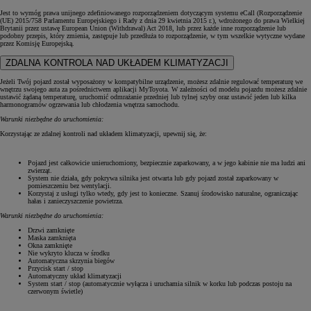
Jest to wymóg prawa unijnego zdefiniowanego rozporządzeniem dotyczącym systemu eCall (Rozporządzenie
(UE) 2015/758 Parlamentu Europejskiego i Rady z dnia 29 kwietnia 2015 r.), wdrożonego do prawa Wielkiej
Brytanii przez ustawę European Union (Withdrawal) Act 2018, lub przez każde inne rozporządzenie lub
podobny przepis, który zmienia, zastępuje lub przedłuża to rozporządzenie, w tym wszelkie wytyczne wydane
przez Komisję Europejską.
ZDALNA KONTROLA NAD UKŁADEM KLIMATYZACJI
Jeżeli Twój pojazd został wyposażony w kompatybilne urządzenie, możesz zdalnie regulować temperaturę we
wnętrzu swojego auta za pośrednictwem aplikacji MyToyota. W zależności od modelu pojazdu możesz zdalnie
ustawić żądaną temperaturę, uruchomić odmrażanie przedniej lub tylnej szyby oraz ustawić jeden lub kilka
harmonogramów ogrzewania lub chłodzenia wnętrza samochodu.
Warunki niezbędne do uruchomienia:
Korzystając ze zdalnej kontroli nad układem klimatyzacji, upewnij się, że:
Pojazd jest całkowicie unieruchomiony, bezpiecznie zaparkowany, a w jego kabinie nie ma ludzi ani
zwierząt.
System nie działa, gdy pokrywa silnika jest otwarta lub gdy pojazd został zaparkowany w
pomieszczeniu bez wentylacji.
Korzystaj z usługi tylko wtedy, gdy jest to konieczne. Szanuj środowisko naturalne, ograniczając
hałas i zanieczyszczenie powietrza.
Warunki niezbędne do uruchomienia:
Drzwi zamknięte
Maska zamknięta
Okna zamknięte
Nie wykryto klucza w środku
Automatyczna skrzynia biegów
Przycisk start / stop
Automatyczny układ klimatyzacji
System start / stop (automatycznie wyłącza i uruchamia silnik w korku lub podczas postoju na
czerwonym świetle)