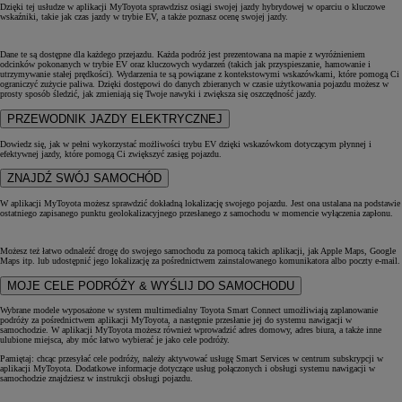
Dzięki tej usłudze w aplikacji MyToyota sprawdzisz osiągi swojej jazdy hybrydowej w oparciu o kluczowe
wskaźniki, takie jak czas jazdy w trybie EV, a także poznasz ocenę swojej jazdy.
Dane te są dostępne dla każdego przejazdu. Każda podróż jest prezentowana na mapie z wyróżnieniem
odcinków pokonanych w trybie EV oraz kluczowych wydarzeń (takich jak przyspieszanie, hamowanie i
utrzymywanie stałej prędkości). Wydarzenia te są powiązane z kontekstowymi wskazówkami, które pomogą Ci
ograniczyć zużycie paliwa. Dzięki dostępowi do danych zbieranych w czasie użytkowania pojazdu możesz w
prosty sposób śledzić, jak zmieniają się Twoje nawyki i zwiększa się oszczędność jazdy.
PRZEWODNIK JAZDY ELEKTRYCZNEJ
Dowiedz się, jak w pełni wykorzystać możliwości trybu EV dzięki wskazówkom dotyczącym płynnej i
efektywnej jazdy, które pomogą Ci zwiększyć zasięg pojazdu.
ZNAJDŹ SWÓJ SAMOCHÓD
W aplikacji MyToyota możesz sprawdzić dokładną lokalizację swojego pojazdu. Jest ona ustalana na podstawie
ostatniego zapisanego punktu geolokalizacyjnego przesłanego z samochodu w momencie wyłączenia zapłonu.
Możesz też łatwo odnaleźć drogę do swojego samochodu za pomocą takich aplikacji, jak Apple Maps, Google
Maps itp. lub udostępnić jego lokalizację za pośrednictwem zainstalowanego komunikatora albo poczty e-mail.
MOJE CELE PODRÓŻY & WYŚLIJ DO SAMOCHODU
Wybrane modele wyposażone w system multimedialny Toyota Smart Connect umożliwiają zaplanowanie
podróży za pośrednictwem aplikacji MyToyota, a następnie przesłanie jej do systemu nawigacji w
samochodzie. W aplikacji MyToyota możesz również wprowadzić adres domowy, adres biura, a także inne
ulubione miejsca, aby móc łatwo wybierać je jako cele podróży.
Pamiętaj: chcąc przesyłać cele podróży, należy aktywować usługę Smart Services w centrum subskrypcji w
aplikacji MyToyota. Dodatkowe informacje dotyczące usług połączonych i obsługi systemu nawigacji w
samochodzie znajdziesz w instrukcji obsługi pojazdu.