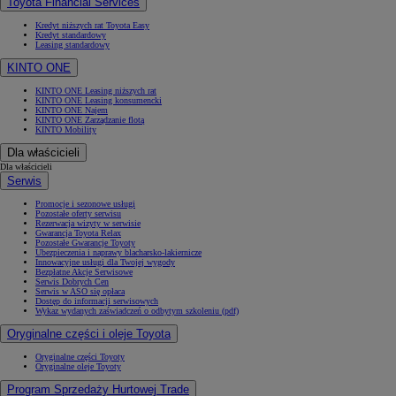
Toyota Financial Services
Kredyt niższych rat Toyota Easy
Kredyt standardowy
Leasing standardowy
KINTO ONE
KINTO ONE Leasing niższych rat
KINTO ONE Leasing konsumencki
KINTO ONE Najem
KINTO ONE Zarządzanie flotą
KINTO Mobility
Dla właścicieli
Dla właścicieli
Serwis
Promocje i sezonowe usługi
Pozostałe oferty serwisu
Rezerwacja wizyty w serwisie
Gwarancja Toyota Relax
Pozostałe Gwarancje Toyoty
Ubezpieczenia i naprawy blacharsko-lakiernicze
Innowacyjne usługi dla Twojej wygody
Bezpłatne Akcje Serwisowe
Serwis Dobrych Cen
Serwis w ASO się opłaca
Dostęp do informacji serwisowych
Wykaz wydanych zaświadczeń o odbytym szkoleniu (pdf)
Oryginalne części i oleje Toyota
Oryginalne części Toyoty
Oryginalne oleje Toyoty
Program Sprzedaży Hurtowej Trade