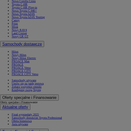
Nowa Corolla Cross
Toyota C-HR
Toyota C-HR Plug-in
Nowa Toyota C-HR+
Nowa Toyota bZ4X
Nowa Toyota bZ4X Touring
Camry
Prius
Mirai
Nowy RAV4
Land Cruiser
Nowy GR GT
Samochody dostawcze
Hilux
Nowy Hilux
Nowy Hilux Electric
PROACE Max
PROACE
PROACE Verso
PROACE CITY
PROACE CITY Verso
Samochody używane
Umów się na jazdę testową
Zobacz wszystkie cenniki
Konfiguruj swoją Toyotę
Oferty specjalne i Finansowanie
Oferty specjalne i Finansowanie
Aktualne oferty
Finał wyprzedaży 2025
Samochody dostawcze Toyota Professional
Oferta biznesowa
Auta używane