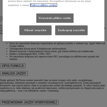
możesz łatwo zmienić ich ustawienia. Szczegółowe informacje na ten temat
znajdziesz w naszej
Polityce plików cookie.
Zdalny Immobilizer
Rejestrator Jazdy
Asystent po kradzieży samochodu
Ustawienia plików cookie
CYFROWY KLUCZ+
Cyfrowy klucz+ to nowa generacja Cyfrowego Klucza, oferująca ulepszone wrażenia z korzystania.
Cyfrowy Klucz+ jest zintegrowany bezpośrednio z aplikacją portfela w telefonie (np. Apple Wallet lub Google
Odrzuć wszystkie
Zaakceptuj wszystkie
Wallet), zapewniając płynne i intuicyjne działanie.
Najważniejsze funkcje:
Klucz do samochodu dodawany bezpośrednio do aplikacji portfela w telefonie (np. Apple Wallet lub
Google Wallet)
Udostępnianie klucza nawet 6 dodatkowym użytkownikom
Możesz korzystać z funkcjonalności klucza nawet, gdy bateria telefonu jest rozładowana
Działa w technologiach BLE, UWB i NFC
Do samochodu dołączona jest zapasowa karta NFC pozwalająca na odblokowanie pojazdu bez
telefonu.
OPIS FUNKCJI
ANALIZA JAZDY
Dzięki aplikacji MyToyota możesz sprawdzić dane na temat swojego stylu jazdy, uwzględniające
geolokalizację, informacje pozyskane z czujników żyroskopowych i przeciążeniowych, liczbę pokonanych
kilometrów oraz zużycie paliwa. Dane te są zapisywane osobno dla każdego przejazdu. W sekcji Analiza jazdy
znajdziesz m.in. takie zdarzenia, jak gwałtowne hamowanie, szybkie przyspieszanie czy długotrwała jazda ze
stałą prędkością – wraz z ich dokładnym czasem i lokalizacją.
PRZEWODNIK JAZDY HYBRYDOWEJ