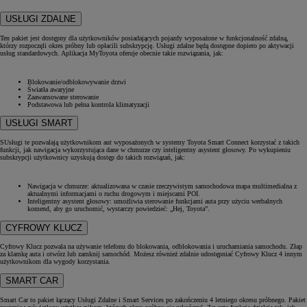
USŁUGI ZDALNE
Ten pakiet jest dostępny dla użytkowników posiadających pojazdy wyposażone w funkcjonalność zdalną,
którzy rozpoczęli okres próbny lub opłacili subskrypcję. Usługi zdalne będą dostępne dopiero po aktywacji
usług standardowych. Aplikacja MyToyota oferuje obecnie takie rozwiązania, jak:
Blokowanie/odblokowywanie drzwi
Światła awaryjne
Zaawansowane sterowanie
Podstawowa lub pełna kontrola klimatyzacji
USŁUGI SMART
SUsługi te pozwalają użytkownikom aut wyposażonych w systemy Toyota Smart Connect korzystać z takich
funkcji, jak nawigacja wykorzystująca dane w chmurze czy inteligentny asystent głosowy. Po wykupieniu
subskrypcji użytkownicy uzyskują dostęp do takich rozwiązań, jak:
Nawigacja w chmurze: aktualizowana w czasie rzeczywistym samochodowa mapa multimedialna z
aktualnymi informacjami o ruchu drogowym i miejscami POI.
Inteligentny asystent głosowy: umożliwia sterowanie funkcjami auta przy użyciu werbalnych
komend, aby go uruchomić, wystarczy powiedzieć: „Hej, Toyota”.
CYFROWY KLUCZ
Cyfrowy Klucz pozwala na używanie telefonu do blokowania, odblokowania i uruchamiania samochodu. Złap
za klamkę auta i otwórz lub zamknij samochód. Możesz również zdalnie udostępniać Cyfrowy Klucz 4 innym
użytkownikom dla wygody korzystania.
SMART CAR
Smart Car to pakiet łączący Usługi Zdalne i Smart Services po zakończeniu 4 letniego okresu próbnego. Pakiet