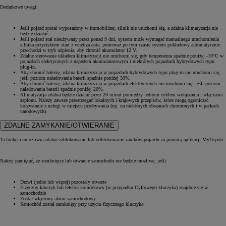
Dodatkowe uwagi:
Jeśli pojazd został wyposażony w immobilizer, silnik nie uruchomi się, a zdalna klimatyzacja nie
będzie działać.
Jeśli pojazd stał nieużywany przez ponad 9 dni, system może wymagać manualnego uruchomienia
silnika przyciskiem start z wnętrza auta, ponieważ po tym czasie system pokładowy automatycznie
przechodzi w tryb uśpienia, aby chronić akumulator 12 V.
Zdalne sterowanie układem klimatyzacji nie uruchomi się, gdy temperatura spadnie poniżej -10°C w
pojazdach elektrycznych z napędem akumulatorowym i niektórych pojazdach hybrydowych typu
plug-in.
Aby chronić baterię, zdalna klimatyzacja w pojazdach hybrydowych typu plug-in nie uruchomi się,
jeśli poziom naładowania baterii spadnie poniżej 30%.
Aby chronić baterię, zdalna klimatyzacja w pojazdach elektrycznych nie uruchomi się, jeśli poziom
naładowania baterii spadnie poniżej 20%.
Klimatyzacja zdalna będzie działać przez 20 minut pomiędzy jednym cyklem wyłączania i włączania
zapłonu. Należy zawsze przestrzegać lokalnych i krajowych przepisów, które mogą ograniczać
korzystanie z usługi w miejscu przebywania (np. na niektórych obszarach chronionych i w parkach
narodowych).
ZDALNE ZAMYKANIE/OTWIERANIE
Ta funkcja umożliwia zdalne zablokowanie lub odblokowanie zamków pojazdu za pomocą aplikacji MyToyota.
Należy pamiętać, że zamknięcie lub otwarcie samochodu nie będzie możliwe, jeśli:
Drzwi (jedne lub więcej) pozostały otwarte
Fizyczny kluczyk lub telefon komórkowy (w przypadku Cyfrowego kluczyka) znajduje się w
samochodzie
Został włączony alarm samochodowy
Samochód został zamknięty przy użyciu fizycznego kluczyka