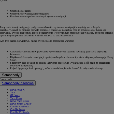
trybach:
Uruchomienie ręczne
Uruchomienie według harmonogramu
Uruchomienie na podstawie danych systemu nawigacji
Połączenie funkcji wstępnego podgrzewania baterii z systemem nawigacji korzystającym z danych
przechowywanych w chmurze pozwala pojazdowi oszacować potrzebny czas na przygotowanie baterii do
ładowania. System rozpoczyna proces podgrzewania w optymalnym momencie zapewniając, że bateria osiągnie
optymalną temperaturę dokładnie w chwili dotarcia na stację ładowania.
Aby tryb działał prawidłowo, muszą być spełnione następujące warunki:
Cel podróży lub następny przystanek wprowadzony do systemu nawigacji jest stacją szybkiego
ładowania.
Użytkownik korzysta z nawigacji opartej na danych w chmurze i posiada aktywną subskrypcję Usług
Smart.
Szacowany czas dojazdu do punktu ładowania pozostawia wystarczającą ilość czasu na osiągnięcie
docelowej temperatury.
Pojazd dysponuje ilością energii, która pozwala bezpiecznie dotrzeć do miejsca docelowego.
Samochody
Samochody
Samochody osobowe
Nowe Aygo X
Yaris
GR Yaris
Yaris Cross
Nowy Yaris Cross
Nowy Urban Cruiser
Corolla Hatchback
Corolla Sedan
Corolla TS Kombi