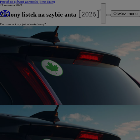
Przejdź do głównej zawartości
(Press Enter)
21 września 2023
Zielony listek na szybie auta
Otwórz menu
Co oznacza i czy jest obowiązkowy?