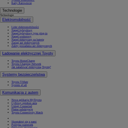
Karty Ratownicze
Technologie
Technologie
Elektromobilność
Lider elektromobilności
Napęd hybrydowy
Napęd hybrydowy typu plug-in
Napęd wodorowy
Napęd elektryczny na baterię
Zasięg aut elektrycznych
Zalety posiadania aut elektrycznych
Ładowanie elektrycznej Toyoty
Toyota HomeCharge
Toyota Charging Network
Jak naładować elektryczną Toyotę?
Systemy bezpieczeństwa
Toyota T-Mate
System eCall
Komunikacja z autem
Nowa aplikacja MyToyota
Cyfrowy opiekun auta
Usługi Connected
Płatne subskrypcje
Toyota Connectivity Match
Skontaktuj się z nami
Polityka ciasteczek
Deklaracja dostępności