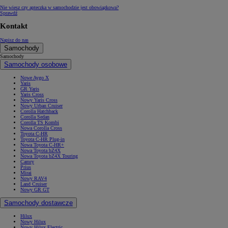
Nie wiesz czy apteczka w samochodzie jest obowiązkowa?
Sprawdź
Kontakt
Napisz do nas
Samochody
Samochody
Samochody osobowe
Nowe Aygo X
Yaris
GR Yaris
Yaris Cross
Nowy Yaris Cross
Nowy Urban Cruiser
Corolla Hatchback
Corolla Sedan
Corolla TS Kombi
Nowa Corolla Cross
Toyota C-HR
Toyota C-HR Plug-in
Nowa Toyota C-HR+
Nowa Toyota bZ4X
Nowa Toyota bZ4X Touring
Camry
Prius
Mirai
Nowy RAV4
Land Cruiser
Nowy GR GT
Samochody dostawcze
Hilux
Nowy Hilux
Nowy Hilux Electric