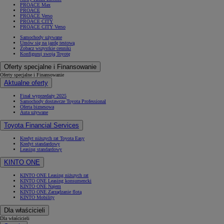
PROACE Max
PROACE
PROACE Verso
PROACE CITY
PROACE CITY Verso
Samochody używane
Umów się na jazdę testową
Zobacz wszystkie cenniki
Konfiguruj swoją Toyotę
Oferty specjalne i Finansowanie
Oferty specjalne i Finansowanie
Aktualne oferty
Finał wyprzedaży 2025
Samochody dostawcze Toyota Professional
Oferta biznesowa
Auta używane
Toyota Financial Services
Kredyt niższych rat Toyota Easy
Kredyt standardowy
Leasing standardowy
KINTO ONE
KINTO ONE Leasing niższych rat
KINTO ONE Leasing konsumencki
KINTO ONE Najem
KINTO ONE Zarządzanie flotą
KINTO Mobility
Dla właścicieli
Dla właścicieli