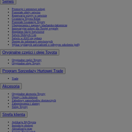
Serwis
Promocje i sezonowe usługi
Pozostałe oferty serwisu
Rezerwacja wizyty w serwisie
Gwarancja Toyota Relax
Pozostałe Gwarancje Toyoty
Ubezpieczenia i naprawy blacharsko-lakiernicze
Innowacyjne usługi dla Twojej wygody
Bezpłatne Akcje Serwisowe
Serwis Dobrych Cen
Serwis w ASO się opłaca
Dostęp do informacji serwisowych
Wykaz wydanych zaświadczeń o odbytym szkoleniu (pdf)
Oryginalne części i oleje Toyota
Oryginalne części Toyoty
Oryginalne oleje Toyoty
Program Sprzedaży Hurtowej Trade
Trade
Akcesoria
Oryginalne akcesoria Toyoty
Opony i koła zimowe
Zabudowy samochodów dostawczych
Zabezpieczenia i alarmy
Sklep Toyoty
Strefa klienta
Aplikacja MyToyota
Instrukcje obsługi
Aktualizacja map
System Bluetooth®