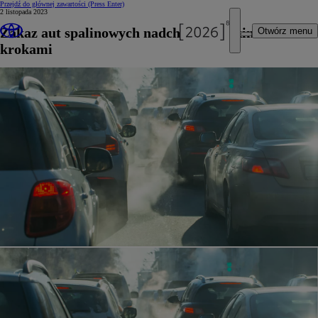
Przejdź do głównej zawartości
(Press Enter)
2 listopada 2023
Zakaz aut spalinowych nadchodzi wielkimi
Otwórz menu
krokami