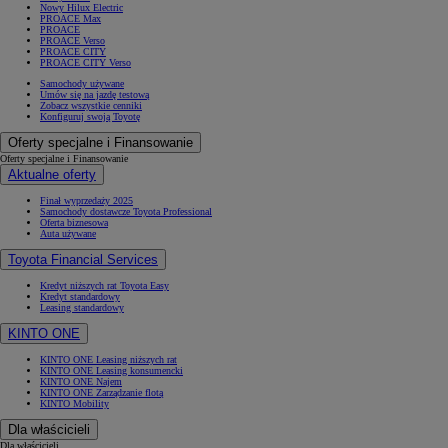
Nowy Hilux Electric
PROACE Max
PROACE
PROACE Verso
PROACE CITY
PROACE CITY Verso
Samochody używane
Umów się na jazdę testową
Zobacz wszystkie cenniki
Konfiguruj swoją Toyotę
Oferty specjalne i Finansowanie
Oferty specjalne i Finansowanie
Aktualne oferty
Finał wyprzedaży 2025
Samochody dostawcze Toyota Professional
Oferta biznesowa
Auta używane
Toyota Financial Services
Kredyt niższych rat Toyota Easy
Kredyt standardowy
Leasing standardowy
KINTO ONE
KINTO ONE Leasing niższych rat
KINTO ONE Leasing konsumencki
KINTO ONE Najem
KINTO ONE Zarządzanie flotą
KINTO Mobility
Dla właścicieli
Dla właścicieli