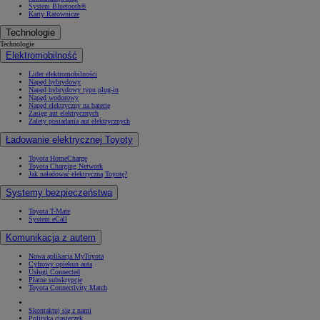
System Bluetooth®
Karty Ratownicze
Technologie
Technologie
Elektromobilność
Lider elektromobilności
Napęd hybrydowy
Napęd hybrydowy typu plug-in
Napęd wodorowy
Napęd elektryczny na baterię
Zasięg aut elektrycznych
Zalety posiadania aut elektrycznych
Ładowanie elektrycznej Toyoty
Toyota HomeCharge
Toyota Charging Network
Jak naładować elektryczną Toyotę?
Systemy bezpieczeństwa
Toyota T-Mate
System eCall
Komunikacja z autem
Nowa aplikacja MyToyota
Cyfrowy opiekun auta
Usługi Connected
Płatne subskrypcje
Toyota Connectivity Match
Skontaktuj się z nami
Polityka ciasteczek