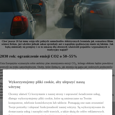
Choć jeszcze 10 lat temu wizja ulic pełnych samochodów elektrycznych brzmiała jak scenariusz filmu
science fiction, już wkrótce jednak zakaz sprzedaży aut z napędem spalinowym stanie się faktem. Jak
będą zmieniały się przepisy i co to oznacza dla obecnych właścicieli pojazdów wyposażonych w
tradycyjny napęd?
2030 rok: ograniczenie emisji CO2 o 50–55%
Unia Europejska wyznaczyła sobie ambitny plan zmniejszenia emisji CO
, którego efektem będzie prawdziwy
2
przewrót na rynku samochodowym. Osoby, które śledzą to, jak zmienia się gama aut czołowych producentów
pojazdów, wiedzą, że świadkami tej rewolucji jesteśmy od dobrych kilku lat. Dziś nikogo już nie dziwi
zelektryfikowana gama pojazdów oferująca elektryczną alternatywę zarówno w segmencie aut miejskich, jak i
pakownych SUV-ów. Hybrydy na dobre opanowały rynek, wyprzedzając pod względem liczby zarejestrowanych
pojazdów auta z napędem benzynowym.
Wykorzystujemy pliki cookie, aby ulepszyć naszą
Niektórzy producenci samochodów – jak Toyota – nad czystszymi źródłami napędu pracowali od lat.
Pionierskie
samochody hybrydowe
naszej marki na ulice wyjechały już przeszło 25 lat temu! Inni musieli
witrynę
skorygować swoje strategie wraz z przyjęciem unijnych planów zakładających zmniejszenie do 2030 roku
emisji samochodów osobowych o 55%, a dostawczych – o 50%. Choć rzeczywistość potrafi weryfikować
Chcemy ułatwić Ci korzystanie z naszej strony i usprawnić świadczenie usług,
nawet najbardziej przemyślane strategie, dziś jedno jest pewne – po przeszło 120 latach epoka aut spalinowych
dobiega końca.
dlatego wykorzystujemy pliki cookie, które są umieszczane na Twoim
komputerze, telefonie komórkowym lub tablecie. Pomagają one nam zrozumieć
Twoje potrzeby i ulepszać funkcjonalność naszej witryny. Są wykorzystywane do
dostarczania usług i narzędzi osób trzecich, a także służą do celów reklamowych.