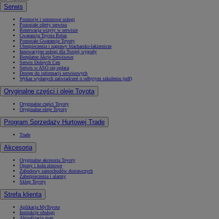
Serwis
Promocje i sezonowe usługi
Pozostałe oferty serwisu
Rezerwacja wizyty w serwisie
Gwarancja Toyota Relax
Pozostałe Gwarancje Toyoty
Ubezpieczenia i naprawy blacharsko-lakiernicze
Innowacyjne usługi dla Twojej wygody
Bezpłatne Akcje Serwisowe
Serwis Dobrych Cen
Serwis w ASO się opłaca
Dostęp do informacji serwisowych
Wykaz wydanych zaświadczeń o odbytym szkoleniu (pdf)
Oryginalne części i oleje Toyota
Oryginalne części Toyoty
Oryginalne oleje Toyoty
Program Sprzedaży Hurtowej Trade
Trade
Akcesoria
Oryginalne akcesoria Toyoty
Opony i koła zimowe
Zabudowy samochodów dostawczych
Zabezpieczenia i alarmy
Sklep Toyoty
Strefa klienta
Aplikacja MyToyota
Instrukcje obsługi
Aktualizacja map