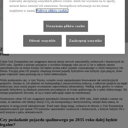
Zalecamy akceptację wszystkich plików cookie. Jeżeli nie wyrażasz na to zgody,
możesz łatwo zmienić ich ustawienia. Szczegółowe informacje na ten temat
znajdziesz w naszej
Polityce plików cookie.
Ustawienia plików cookie
Odrzuć wszystkie
Zaakceptuj wszystkie
Zakaz sprzedaży nowych samochodów spalinowych już od 2035
roku
Celem Unii Europejskiej jest osiągnięcie zerowej emisji nowych samochodów osobowych i dostawczych do
2035 roku. Zgodnie z prawem przyjętym w kwietniu bieżącego roku już za 12 lat w żadnym salonie
samochodowym na terenie Europy nie będzie można nabyć pojazdu wyposażonego w silnik benzynowy lub
Diesla. Przyjęte przez UE przepisy obejmują również pojazdy hybrydowe oraz hybrydy typu plug-in, które
przez większość czasu poruszają się w trybie elektrycznym.
Wielu producentów aut, w tym Toyota, wyraziło swoje zaniepokojenie forsowaniem tak restrykcyjnych
przepisów. Zmiany te, ich zdaniem nie korespondują z rzeczywistością rynkową, a całkowite przejście na napęd
elektryczny musi zostać poparte stworzeniem odpowiedniej infrastruktury. Według wielu głosów to właśnie
pojazdy hybrydowe są idealnym pomostem prowadzącym ze świata spalinowego do w pełni elektrycznego. Ich
rosnąca popularność dowodzi, że są w stanie udźwignąć ciężar tej transformacji.
Ostatecznym celem UE jest osiągnięcie neutralności klimatycznej do 2050 roku. Jeżeli jednak z czasem się
okaże, że założone cele redukcji emisji CO
nie korespondują z rzeczywistością, istnieje duża szansa, że
2
przepisy te mogą zostać zaktualizowane. Przed nami długa droga, zwłaszcza że obecnie w Unii Europejskiej
zarejestrowanych jest niemal 270 milionów samochodów osobowych i dostawczych, z których Jedynie 5% z
nich korzysta z paliw alternatywnych.
Czy posiadanie pojazdu spalinowego po 2035 roku dalej będzie
legalne?