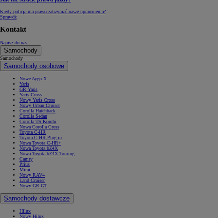
Kiedy policja ma prawo zatrzymać nasze uprawnienia?
Sprawdź
Kontakt
Napisz do nas
Samochody
Samochody
Samochody osobowe
Nowe Aygo X
Yaris
GR Yaris
Yaris Cross
Nowy Yaris Cross
Nowy Urban Cruiser
Corolla Hatchback
Corolla Sedan
Corolla TS Kombi
Nowa Corolla Cross
Toyota C-HR
Toyota C-HR Plug-in
Nowa Toyota C-HR+
Nowa Toyota bZ4X
Nowa Toyota bZ4X Touring
Camry
Prius
Mirai
Nowy RAV4
Land Cruiser
Nowy GR GT
Samochody dostawcze
Hilux
Nowy Hilux