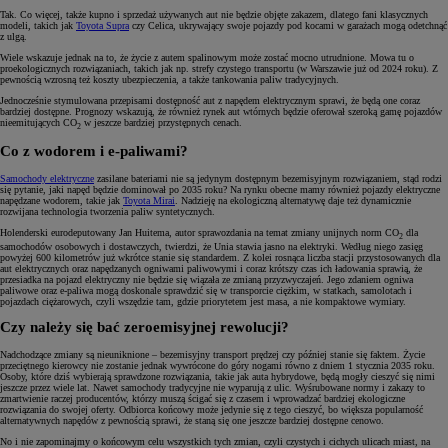
Tak. Co więcej, także kupno i sprzedaż używanych aut nie będzie objęte zakazem, dlatego fani klasycznych
modeli, takich jak
Toyota Supra
czy Celica, ukrywający swoje pojazdy pod kocami w garażach mogą odetchnąć
z ulgą.
Wiele wskazuje jednak na to, że życie z autem spalinowym może zostać mocno utrudnione. Mowa tu o
proekologicznych rozwiązaniach, takich jak np. strefy czystego transportu (w Warszawie już od 2024 roku). Z
pewnością wzrosną też koszty ubezpieczenia, a także tankowania paliw tradycyjnych.
Jednocześnie stymulowana przepisami dostępność aut z napędem elektrycznym sprawi, że będą one coraz
bardziej dostępne. Prognozy wskazują, że również rynek aut wtórnych będzie oferował szeroką gamę pojazdów
nieemitujących CO
w jeszcze bardziej przystępnych cenach.
2
Co z wodorem i e-paliwami?
Samochody elektryczne
zasilane bateriami nie są jedynym dostępnym bezemisyjnym rozwiązaniem, stąd rodzi
się pytanie, jaki napęd będzie dominował po 2035 roku? Na rynku obecne mamy również pojazdy elektryczne
napędzane wodorem, takie jak
Toyota Mirai
. Nadzieję na ekologiczną alternatywę daje też dynamicznie
rozwijana technologia tworzenia paliw syntetycznych.
Holenderski eurodeputowany Jan Huitema, autor sprawozdania na temat zmiany unijnych norm CO
dla
2
samochodów osobowych i dostawczych, twierdzi, że Unia stawia jasno na elektryki. Według niego zasięg
powyżej 600 kilometrów już wkrótce stanie się standardem. Z kolei rosnąca liczba stacji przystosowanych dla
aut elektrycznych oraz napędzanych ogniwami paliwowymi i coraz krótszy czas ich ładowania sprawią, że
przesiadka na pojazd elektryczny nie będzie się wiązała ze zmianą przyzwyczajeń. Jego zdaniem ogniwa
paliwowe oraz e-paliwa mogą doskonale sprawdzić się w transporcie ciężkim, w statkach, samolotach i
pojazdach ciężarowych, czyli wszędzie tam, gdzie priorytetem jest masa, a nie kompaktowe wymiary.
Czy należy się bać zeroemisyjnej rewolucji?
Nadchodzące zmiany są nieuniknione – bezemisyjny transport prędzej czy później stanie się faktem. Życie
przeciętnego kierowcy nie zostanie jednak wywrócone do góry nogami równo z dniem 1 stycznia 2035 roku.
Osoby, które dziś wybierają sprawdzone rozwiązania, takie jak auta hybrydowe, będą mogły cieszyć się nimi
jeszcze przez wiele lat. Nawet samochody tradycyjne nie wyparują z ulic. Wyśrubowane normy i zakazy to
zmartwienie raczej producentów, którzy muszą ścigać się z czasem i wprowadzać bardziej ekologiczne
rozwiązania do swojej oferty. Odbiorca końcowy może jedynie się z tego cieszyć, bo większa popularność
alternatywnych napędów z pewnością sprawi, że staną się one jeszcze bardziej dostępne cenowo.
No i nie zapominajmy o końcowym celu wszystkich tych zmian, czyli czystych i cichych ulicach miast, na