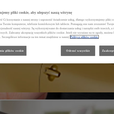
jemy pliki cookie, aby ulepszyć naszą witrynę
ć Ci korzystanie z naszej strony i usprawnić świadczenie usług, dlatego wykorzystujemy pliki co
na Twoim komputerze, telefonie komórkowym lub tablecie. Pomagają one nam zrozumieć Twoje 
cjonalność naszej witryny. Są wykorzystywane do dostarczania usług i narzędzi osób trzecich, a 
wych. Zalecamy akceptację wszystkich plików cookie. Jeżeli nie wyrażasz na to zgody, możesz 
a. Szczegółowe informacje na ten temat znajdziesz w naszej
Polityce plików cookie.
nia plików cookie
Odrzuć wszystkie
Zaakcept