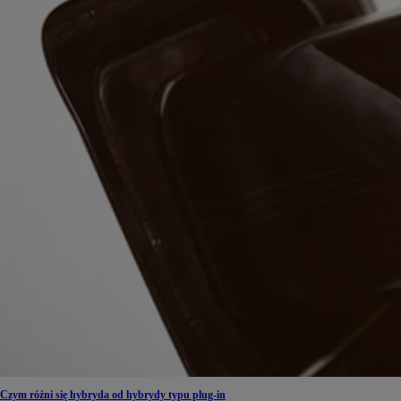
Od
105 300 zł
Corolla Hatchback
HYBRID
Czym różni się hybryda od hybrydy typu plug-in