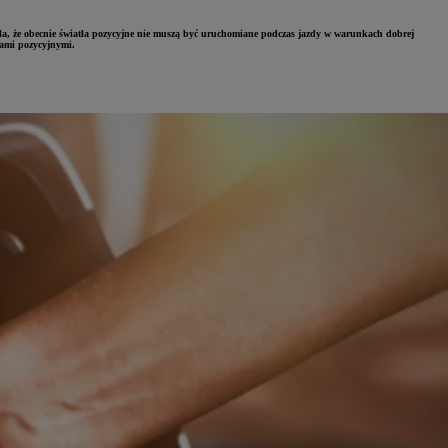
ła, że obecnie światła pozycyjne nie muszą być uruchomiane podczas jazdy w warunkach dobrej
łami pozycyjnymi.