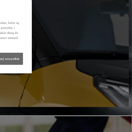
okie, które są
potrzeby i
także służą do
łatwo zmienić
uj wszystkie