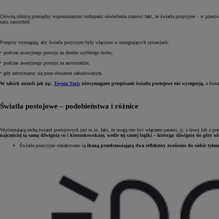
Główną różnicę pomiędzy wspomnianymi rodzajami oświetlenia stanowi fakt, że światła pozycyjne – w przeciw
nasz samochód.
Przepisy wymagają, aby światła pozycyjne były włączone w następujących sytuacjach:
• podczas awaryjnego postoju na drodze szybkiego ruchu,
• podczas awaryjnego postoju na autostradzie,
• gdy zatrzymamy się poza obszarem zabudowanym.
W takich autach jak np.
Toyota Yaris
niewymagane przepisami światła postojowe nie występują
, a świ
Światła postojowe – podobieństwa i różnice
Wyróżniającą cechą świateł postojowych jest m.in. fakt, że mogą one być włączane parami, tj. z lewej lub z pr
najczęściej tą samą dźwignią co i kierunkowskazy, wedle tej samej logiki – kierując dźwignię do góry w
Światła pozycyjne oznakowane są
ikoną przedstawiającą dwa reflektory zwrócone do siebie tyłem