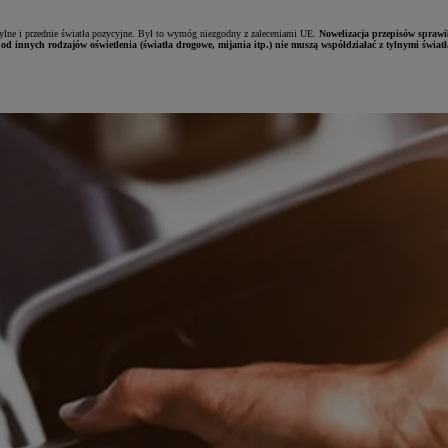
ylne i przednie światła pozycyjne. Był to wymóg niezgodny z zaleceniami UE.
Nowelizacja przepisów sprawi
od innych rodzajów oświetlenia (światła drogowe, mijania itp.) nie muszą współdziałać z tylnymi świat