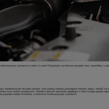
atła pozycyjne i postojowe to jedno i to samo? Przyjrzyjmy się różnicom pomiędzy nimi i sprawdźmy, w jakic
jący charakterystyczne dla marki atrybuty, coraz trudniej rozróżnić poszczególne elementy lampy i określić ic
zesne twory studiów projektowych. Niejeden właściciel samochodu zaglądający w klosz swojego pojazdu zapewne
iej popularne rodzaje oświetlenia, a mianowicie światła pozycyjne i postojowe.