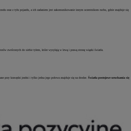
odu oraz z tyłu pojazdu, a ich zadaniem jest zakomunikowanie innym uczestnikom ruchu, gdzie znajduje się
torów zwróconych do siebie tyłem, które wysyłają w lewą i prawą stronę wiązki światła.
ane przy krawędzi jezdni i tylko jedna jego połowa znajduje się na drodze.
Światła postojowe uruchamia się