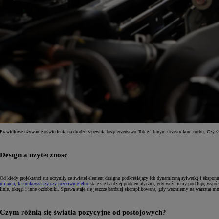
Prawidłowe używanie oświetlenia na drodze zapewnia bezpieczeństwo Tobie i innym uczestnikom ruchu. Czy świ
Od
81 900 zł
Design a użyteczność
Yaris Cross
HYBRID
Od kiedy projektanci aut uczyniły ze świateł element designu podkreślający ich dynamiczną sylwetkę i eksponu
mijania, kierunkowskazy czy przeciwmgielne
staje się bardziej problematyczny, gdy weźmiemy pod lupę współc
linie, okręgi i inne ozdobniki. Sprawa staje się jeszcze bardziej skomplikowana, gdy weźmiemy na warsztat mn
Czym różnią się światła pozycyjne od postojowych?