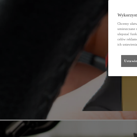
Wykorzystu
Chcemy ułatwi
umieszczane 
ulepszać funk
celów reklamo
ich ustawieni
Ustawie