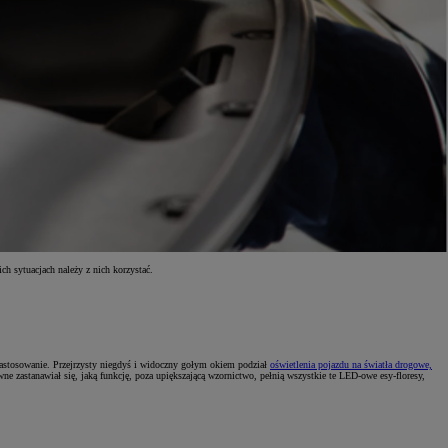
h sytuacjach należy z nich korzystać.
h zastosowanie. Przejrzysty niegdyś i widoczny gołym okiem podział
oświetlenia pojazdu na światła drogowe,
 zastanawiał się, jaką funkcję, poza upiększającą wzornictwo, pełnią wszystkie te LED-owe esy-floresy,