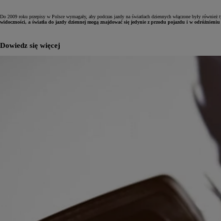
Do 2009 roku przepisy w Polsce wymagały, aby podczas jazdy na światłach dziennych włączone były również t
widoczności, a światła do jazdy dziennej mogą znajdować się jedynie z przodu pojazdu i w odróżnieniu 
Dowiedz się więcej