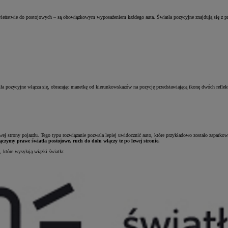
ieństwie do postojowych – są obowiązkowym wyposażeniem każdego auta. Światła pozycyjne znajdują się z prz
atła pozycyjne włącza się, obracając manetkę od kierunkowskazów na pozycję przedstawiającą ikonę dwóch reflek
awej strony pojazdu. Tego typu rozwiązanie pozwala lepiej uwidocznić auto, które przykładowo zostało zaparkow
łączymy prawe światła postojowe, ruch do dołu włączy te po lewej stronie.
, które wysyłają wiązki światła: