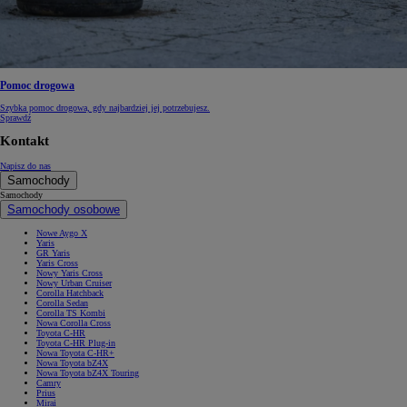
Pomoc drogowa
Szybka pomoc drogowa, gdy najbardziej jej potrzebujesz.
Sprawdź
Kontakt
Napisz do nas
Samochody
Samochody
Samochody osobowe
Nowe Aygo X
Yaris
GR Yaris
Yaris Cross
Nowy Yaris Cross
Nowy Urban Cruiser
Corolla Hatchback
Corolla Sedan
Corolla TS Kombi
Nowa Corolla Cross
Toyota C-HR
Toyota C-HR Plug-in
Nowa Toyota C-HR+
Nowa Toyota bZ4X
Nowa Toyota bZ4X Touring
Camry
Prius
Mirai