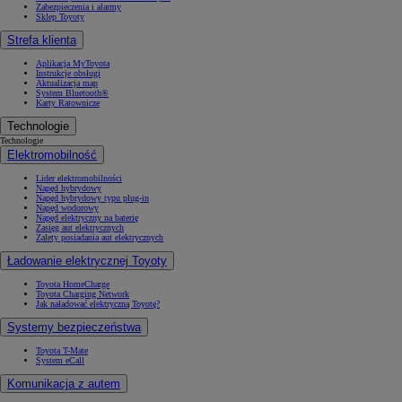
Zabezpieczenia i alarmy
Sklep Toyoty
Strefa klienta
Aplikacja MyToyota
Instrukcje obsługi
Aktualizacja map
System Bluetooth®
Karty Ratownicze
Technologie
Technologie
Elektromobilność
Lider elektromobilności
Napęd hybrydowy
Napęd hybrydowy typu plug-in
Napęd wodorowy
Napęd elektryczny na baterię
Zasięg aut elektrycznych
Zalety posiadania aut elektrycznych
Ładowanie elektrycznej Toyoty
Toyota HomeCharge
Toyota Charging Network
Jak naładować elektryczną Toyotę?
Systemy bezpieczeństwa
Toyota T-Mate
System eCall
Komunikacja z autem