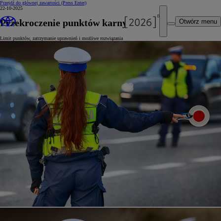
Przejdź do głównej zawartości
(Press Enter)
22-10-2025
Przekroczenie punktów karnych
Otwórz menu
Limit punktów, zatrzymanie uprawnień i możliwe rozwiązania