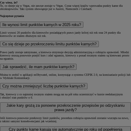
Czy wiesz, że?
To, co dzieje się w Vegas, nie zawsze zostaje w Vegas. Coraz więcej krajów wprowadza punkty karne dla
obcokrajowców. Taki system obowiązuje już w Austrii, Niemczech i Czechach.
Najczęstsze pytania
Ile wynosi limit punktów karnych w 2025 roku?
Limit wynosi 20 punktów dla kierowców posiadających prawo jazdy krócej niż rok oraz 24 punkty dla
kierowców ze stażem dłuższym niż rok.
Co się dzieje po przekroczeniu limitu punktów karnych?
Prawo jazdy zostaje zatrzymane, a kierowca otrzymuje decyzję administracyjną o cofnięciu uprawnień. Młodzi
kierowcy muszą ponownie przejść kurs i zdać egzamin, kierowcy z ponad rocznym stażem są kierowani prosto
na egzamin.
Jak sprawdzić, ile mam punktów karnych?
Można to zrobić w aplikacji mObywatel, online, korzystając z systemu CEPIK 2.0, na komisariacie policji lub
w Wydziale Komunikacji.
Czy można zmniejszyć liczbę punktów karnych?
Tak, kierowcy z co najmniej rocznym stażem mogą raz na pół roku uczestniczyć w kursie reedukacyjnym
i obniżyć stan punktów o 6.
Jakie kary grożą za ponowne przekroczenie przepisów po odzyskaniu
prawa jazdy?
Jeśli kierowca ponownie przekroczy limit punktów, procedura cofnięcia uprawnień zostanie wszczęta na nowo,
z takimi samymi konsekwencjami jak wcześniej.
Czy punkty karne kasują się automatycznie po roku od popełnienia