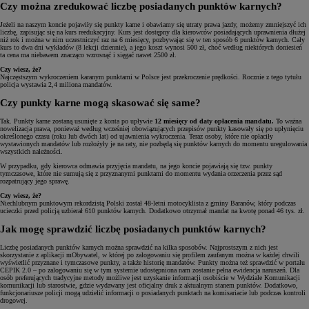
Czy można zredukować liczbę posiadanych punktów karnych?
Jeżeli na naszym koncie pojawiły się punkty karne i obawiamy się utraty prawa jazdy, możemy zmniejszyć ich
liczbę, zapisując się na kurs reedukacyjny. Kurs jest dostępny dla kierowców posiadających uprawnienia dłużej
niż rok i można w nim uczestniczyć raz na 6 miesięcy, pozbywając się w ten sposób 6 punktów karnych. Cały
kurs to dwa dni wykładów (8 lekcji dziennie), a jego koszt wynosi 500 zł, choć według niektórych doniesień
ta cena ma niebawem znacząco wzrosnąć i sięgać nawet 2500 zł.
Czy wiesz, że?
Najczęstszym wykroczeniem karanym punktami w Polsce jest przekroczenie prędkości. Rocznie z tego tytułu
policja wystawia 2,4 miliona mandatów.
Czy punkty karne mogą skasować się same?
Tak. Punkty karne zostaną usunięte z konta po upływie
12 miesięcy od daty opłacenia mandatu.
To ważna
nowelizacja prawa, ponieważ według wcześniej obowiązujących przepisów punkty kasowały się po upłynięciu
określonego czasu (roku lub dwóch lat) od ujawnienia wykroczenia. Teraz osoby, które nie opłaciły
wystawionych mandatów lub rozłożyły je na raty, nie pozbędą się punktów karnych do momentu uregulowania
wszystkich należności.
W przypadku, gdy kierowca odmawia przyjęcia mandatu, na jego koncie pojawiają się tzw. punkty
tymczasowe, które nie sumują się z przyznanymi punktami do momentu wydania orzeczenia przez sąd
rozpatrujący jego sprawę.
Czy wiesz, że?
Niechlubnym punktowym rekordzistą Polski został 48-letni motocyklista z gminy Baranów, który podczas
ucieczki przed policją uzbierał 610 punktów karnych. Dodatkowo otrzymał mandat na kwotę ponad 46 tys. zł.
Jak mogę sprawdzić liczbę posiadanych punktów karnych?
Liczbę posiadanych punktów karnych można sprawdzić na kilka sposobów. Najprostszym z nich jest
skorzystanie z aplikacji mObywatel, w której po zalogowaniu się profilem zaufanym można w każdej chwili
wyświetlić przyznane i tymczasowe punkty, a także historię mandatów. Punkty można też sprawdzić w portalu
CEPIK 2.0 – po zalogowaniu się w tym systemie udostępniona nam zostanie pełna ewidencja naruszeń. Dla
osób preferujących tradycyjne metody możliwe jest uzyskanie informacji osobiście w Wydziale Komunikacji
komunikacji lub starostwie, gdzie wydawany jest oficjalny druk z aktualnym stanem punktów. Dodatkowo,
funkcjonariusze policji mogą udzielić informacji o posiadanych punktach na komisariacie lub podczas kontroli
drogowej.