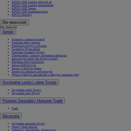
KINTO ONE Leasing niższych rat
KINTO ONE Leasing konsumencki
KINTO ONE Najem
KINTO ONE Zarządzanie flotą
KINTO Mobility
Dla właścicieli
Dla właścicieli
Serwis
Promocje i sezonowe usługi
Pozostałe oferty serwisu
Rezerwacja wizyty w serwisie
Gwarancja Toyota Relax
Pozostałe Gwarancje Toyoty
Ubezpieczenia i naprawy blacharsko-lakiernicze
Innowacyjne usługi dla Twojej wygody
Bezpłatne Akcje Serwisowe
Serwis Dobrych Cen
Serwis w ASO się opłaca
Dostęp do informacji serwisowych
Wykaz wydanych zaświadczeń o odbytym szkoleniu (pdf)
Oryginalne części i oleje Toyota
Oryginalne części Toyoty
Oryginalne oleje Toyoty
Program Sprzedaży Hurtowej Trade
Trade
Akcesoria
Oryginalne akcesoria Toyoty
Opony i koła zimowe
Zabudowy samochodów dostawczych