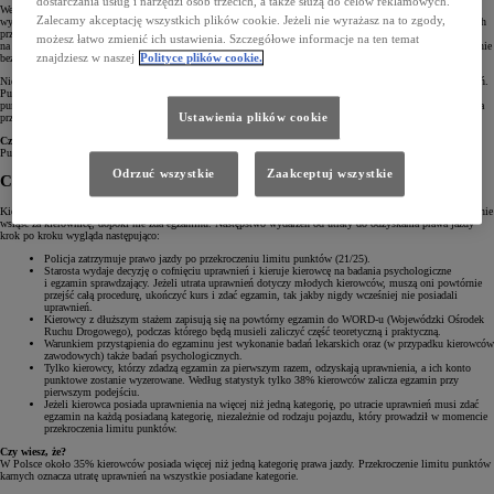
dostarczania usług i narzędzi osób trzecich, a także służą do celów reklamowych.
Według najnowszego taryfikatora maksymalna kara, jaką policja może nałożyć na kierującego za pojedyncze
Zalecamy akceptację wszystkich plików cookie. Jeżeli nie wyrażasz na to zgody,
wykroczenie, to 15 punktów karnych. Tak surowo penalizowani są kierowcy, którzy dopuścili się najcięższych
przewinień, czyli przekroczyli dopuszczalną prędkość o ponad 70 km/h, nie ustąpili pierwszeństwa pieszemu
możesz łatwo zmienić ich ustawienia. Szczegółowe informacje na ten temat
na przejściu, wyprzedzali na pasach, wtargnęli na skrzyżowanie na czerwonym świetle, spowodowali zagrożenie
znajdziesz w naszej
Polityce plików cookie.
bezpieczeństwa w ruchu drogowym w stanie nietrzeźwości lub nie udzielili pomocy ofiarom wypadku.
Nie oznacza to wcale, że podczas jednego zatrzymania kierowca z czystym kontem nie może stracić uprawnień.
Punkty się sumują, więc teoretyczna sytuacja, w której kierowca przekracza prędkość o ponad 70 km/h (15
punktów) podczas jazdy buspasem (6 punktów.) bez zapiętych pasów (5 punktów) to wystarczająca kumulacja
Ustawienia plików cookie
przewinień, żeby pożegnać się z prawem jazdy na długie miesiące.
Czy wiesz, że?
Punkty karne zostały wprowadzone w Polsce po raz pierwszy w 1993 roku.
Odrzuć wszystkie
Zaakceptuj wszystkie
Co się dzieje po przekroczeniu limitu punktów karnych?
Kierowca, który przekracza dopuszczalny limit punktów karnych, traci uprawnienia i nie będzie mógł ponownie
wsiąść za kierownicę, dopóki nie zda egzaminu. Następstwo wydarzeń od utraty do odzyskania prawa jazdy
krok po kroku wygląda następująco:
Policja zatrzymuje prawo jazdy po przekroczeniu limitu punktów (21/25).
Starosta wydaje decyzję o cofnięciu uprawnień i kieruje kierowcę na badania psychologiczne
i egzamin sprawdzający. Jeżeli utrata uprawnień dotyczy młodych kierowców, muszą oni powtórnie
przejść całą procedurę, ukończyć kurs i zdać egzamin, tak jakby nigdy wcześniej nie posiadali
uprawnień.
Kierowcy z dłuższym stażem zapisują się na powtórny egzamin do WORD-u (Wojewódzki Ośrodek
Ruchu Drogowego), podczas którego będą musieli zaliczyć część teoretyczną i praktyczną.
Warunkiem przystąpienia do egzaminu jest wykonanie badań lekarskich oraz (w przypadku kierowców
zawodowych) także badań psychologicznych.
Tylko kierowcy, którzy zdadzą egzamin za pierwszym razem, odzyskają uprawnienia, a ich konto
punktowe zostanie wyzerowane. Według statystyk tylko 38% kierowców zalicza egzamin przy
pierwszym podejściu.
Jeżeli kierowca posiada uprawnienia na więcej niż jedną kategorię, po utracie uprawnień musi zdać
egzamin na każdą posiadaną kategorię, niezależnie od rodzaju pojazdu, który prowadził w momencie
przekroczenia limitu punktów.
Czy wiesz, że?
W Polsce około 35% kierowców posiada więcej niż jedną kategorię prawa jazdy. Przekroczenie limitu punktów
karnych oznacza utratę uprawnień na wszystkie posiadane kategorie.