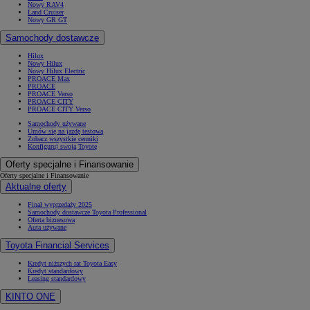
Nowy RAV4
Land Cruiser
Nowy GR GT
Samochody dostawcze
Hilux
Nowy Hilux
Nowy Hilux Electric
PROACE Max
PROACE
PROACE Verso
PROACE CITY
PROACE CITY Verso
Samochody używane
Umów się na jazdę testową
Zobacz wszystkie cenniki
Konfiguruj swoją Toyotę
Oferty specjalne i Finansowanie
Oferty specjalne i Finansowanie
Aktualne oferty
Finał wyprzedaży 2025
Samochody dostawcze Toyota Professional
Oferta biznesowa
Auta używane
Toyota Financial Services
Kredyt niższych rat Toyota Easy
Kredyt standardowy
Leasing standardowy
KINTO ONE