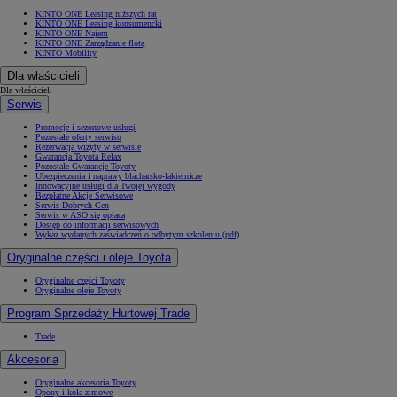
KINTO ONE Leasing niższych rat
KINTO ONE Leasing konsumencki
KINTO ONE Najem
KINTO ONE Zarządzanie flotą
KINTO Mobility
Dla właścicieli
Dla właścicieli
Serwis
Promocje i sezonowe usługi
Pozostałe oferty serwisu
Rezerwacja wizyty w serwisie
Gwarancja Toyota Relax
Pozostałe Gwarancje Toyoty
Ubezpieczenia i naprawy blacharsko-lakiernicze
Innowacyjne usługi dla Twojej wygody
Bezpłatne Akcje Serwisowe
Serwis Dobrych Cen
Serwis w ASO się opłaca
Dostęp do informacji serwisowych
Wykaz wydanych zaświadczeń o odbytym szkoleniu (pdf)
Oryginalne części i oleje Toyota
Oryginalne części Toyoty
Oryginalne oleje Toyoty
Program Sprzedaży Hurtowej Trade
Trade
Akcesoria
Oryginalne akcesoria Toyoty
Opony i koła zimowe