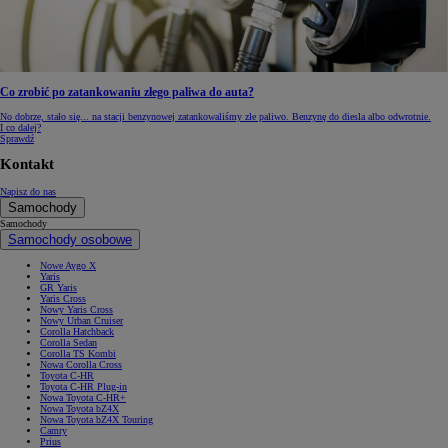
Co zrobić po zatankowaniu złego paliwa do auta?
No dobrze, stało się... na stacji benzynowej zatankowaliśmy złe paliwo. Benzynę do diesla albo odwrotnie.
I co dalej?
Sprawdź
Kontakt
Napisz do nas
Samochody
Samochody
Samochody osobowe
Nowe Aygo X
Yaris
GR Yaris
Yaris Cross
Nowy Yaris Cross
Nowy Urban Cruiser
Corolla Hatchback
Corolla Sedan
Corolla TS Kombi
Nowa Corolla Cross
Toyota C-HR
Toyota C-HR Plug-in
Nowa Toyota C-HR+
Nowa Toyota bZ4X
Nowa Toyota bZ4X Touring
Camry
Prius