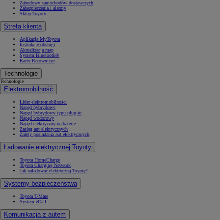
Zabudowy samochodów dostawczych
Zabezpieczenia i alarmy
Sklep Toyoty
Strefa klienta
Aplikacja MyToyota
Instrukcje obsługi
Aktualizacja map
System Bluetooth®
Karty Ratownicze
Technologie
Technologie
Elektromobilność
Lider elektromobilności
Napęd hybrydowy
Napęd hybrydowy typu plug-in
Napęd wodorowy
Napęd elektryczny na baterię
Zasięg aut elektrycznych
Zalety posiadania aut elektrycznych
Ładowanie elektrycznej Toyoty
Toyota HomeCharge
Toyota Charging Network
Jak naładować elektryczną Toyotę?
Systemy bezpieczeństwa
Toyota T-Mate
System eCall
Komunikacja z autem