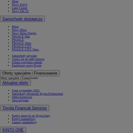
Mirai
Nowy RAV4
Land Cruiser
Nowy GR GT
Samochody dostawcze
Hilux
Nowy Hilux
Nowy Hilux Electric
PROACE Max
PROACE
PROACE Verso
PROACE CITY
PROACE CITY Verso
Samochody używane
Umów się na jazdę testową
Zobacz wszystkie cenniki
Konfiguruj swoją Toyotę
Oferty specjalne i Finansowanie
Oferty specjalne i Finansowanie
Aktualne oferty
Finał wyprzedaży 2025
Samochody dostawcze Toyota Professional
Oferta biznesowa
Auta używane
Toyota Financial Services
Kredyt niższych rat Toyota Easy
Kredyt standardowy
Leasing standardowy
KINTO ONE