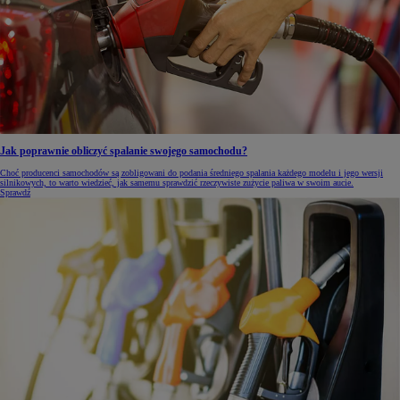
Jak poprawnie obliczyć spalanie swojego samochodu?
Choć producenci samochodów są zobligowani do podania średniego spalania każdego modelu i jego wersji
silnikowych, to warto wiedzieć, jak samemu sprawdzić rzeczywiste zużycie paliwa w swoim aucie.
Sprawdź