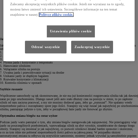
Zalecamy akceptację wszystkich plików cookie. Jeżeli nie wyrażasz na to zgody,
możesz łatwo zmienić ich ustawienia. Szczegółowe informacje na ten temat
znajdziesz w naszej
Polityce plików cookie.
Ustawienia plików cookie
Jak oszczędniej jeździć samochodem?
Jak zatem nauczyć się EcoDrivingu i co trzeba robić, żeby ograniczyć zużycie paliwa? Poniżej podajemy kilka
Odrzuć wszystkie
Zaakceptuj wszystkie
żelaznych zasad, dzięki którym jazda samochodem na pewno stanie się dużo oszczędniejsza.
1. Szybkie ruszanie
2. Optymalna zmiana biegów na coraz wyższe
3. Dynamiczne przyspieszanie
4. Płynna jazda i korzystanie z tempomatu
5. Hamowanie silnikiem
6. Wyłączanie silnika na postoju
7. Uważna jazda i przewidywanie sytuacji na drodze
8. Unikanie jazdy ze zbędnym bagażem
9. Rozważne korzystanie z klimatyzacji
10. Kontrola ciśnienia w oponach
Szybkie ruszanie
Współczesne samochody są tak skonstruowane, że nie ma już konieczności rozgrzewania silnika tak jak dawniej
zaraz po jego uruchomieniu. Dlatego nawet jeśli auto stało dłuższy czas na postoju w zimie, to po zapłonie
silnik od razu zaczyna pracować, a my nie musimy dodawać gazu, żeby go „rozruszać”. Nie spalamy wtedy
niepotrzebnie paliwa i oszczędzamy spore jego ilości. Starajmy się więc ruszać jak najszybciej po uruchomieniu
silnika, pamiętając jedynie o tym, żeby w początkowej fazie jazdy nie forsować go zbytnio.
Optymalna zmiana biegów na coraz wyższe
Podczas jazdy warto pamiętać o tym, aby zmiana biegów następowała jak najsprawniej. Nie przeciągajmy więc
jazdy na poszczególnych przełożeniach, wprowadzając silnik na zbyt wysokie, nieadekwatne do danego biegu
obroty. Starajmy się zmieniać je jak najszybciej, co pozwoli silnikowi działać bardzo sprawnie i skutecznie,
a co za tym idzie nie pobierać niepotrzebnych ilości paliwa na jałową pracę. W przypadku skrzyni
automatycznej zmiana ta odbywa się oczywiście samoistnie, możemy jednak wywołać ją samodzielnie poprzez