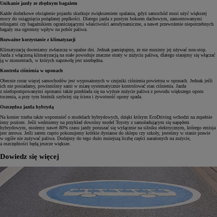
Unikanie jazdy ze zbędnym bagażem
Każde dodatkowe obciążenie pojazdu skutkuje zwiększeniem spalania, gdyż samochód musi użyć większej
mocy do osiągnięcia pożądanej prędkości. Dlatego jazda z pustym boksem dachowym, zamontowanymi
relingami czy bagażnikiem ograniczającymi właściwości aerodynamiczne, a nawet przewożenie niepotrzebnych
bagaży ma ogromny wpływ na pobór paliwa.
Rozważne korzystanie z klimatyzacji
Klimatyzację doceniamy zwłaszcza w upalne dni. Jednak pamiętajmy, że nie musimy jej używać non-stop.
Jazda z włączoną klimatyzacją na stałe powoduje znaczne straty w zużyciu paliwa, dlatego starajmy się włączać
ją w momentach, w których naprawdę jest niezbędna.
Kontrola ciśnienia w oponach
Obecnie coraz więcej samochodów jest wyposażonych w czujniki ciśnienia powietrza w oponach. Jednak jeśli
ich nie posiadamy, powinniśmy sami w miarę systematycznie kontrolować stan ciśnienia. Jazda
z niedopompowanymi oponami także przekłada się na wyższe zużycie paliwa z powodu większego oporu
toczenia, a przy tym bieżnik szybciej się ściera i żywotność opony spada.
Oszczędna jazda hybrydą
Na koniec trzeba także wspomnieć o modelach hybrydowych, dzięki którym EcoDriving wchodzi na zupełnie
inny poziom. Jeśli weźmiemy na przykład dowolny model Toyoty z samoładującym się napędem
hybrydowym, możemy nawet 80% czasu jazdy poruszać się wyłącznie na silniku elektrycznym, którego emisja
jest zerowa. Jeśli zatem często pokonujemy krótkie dystanse do sklepu czy szkoły, jesteśmy w stanie prawie
w ogóle nie zużywać paliwa. Dodajmy do tego dużo mniejszą liczbę części narażonych na zużycie,
a oszczędności będą jeszcze większe.
Dowiedz się więcej