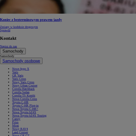
Koniec z bezterminowym prawem jazdy
Zmiany w kodeksie drogowym
Sprawdź
Kontakt
Napisz do nas
Samochody
Samochody
Samochody osobowe
Nowe Aygo X
Yaris
GR Yaris
Yaris Cross
Nowy Yaris Cross
Nowy Urban Cruiser
Corolla Hatchback
Corolla Sedan
Corolla TS Kombi
Nowa Corolla Cross
Toyota C-HR
Toyota C-HR Plug-in
Nowa Toyota C-HR+
Nowa Toyota bZ4X
Nowa Toyota bZ4X Touring
Camry
Prius
Mirai
Nowy RAV4
Land Cruiser
Nowy GR GT