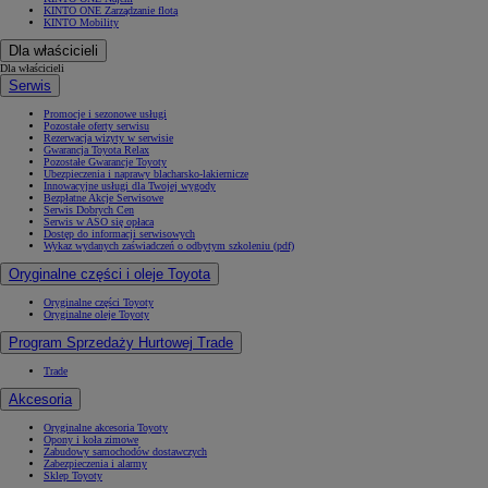
KINTO ONE Zarządzanie flotą
KINTO Mobility
Dla właścicieli
Dla właścicieli
Serwis
Promocje i sezonowe usługi
Pozostałe oferty serwisu
Rezerwacja wizyty w serwisie
Gwarancja Toyota Relax
Pozostałe Gwarancje Toyoty
Ubezpieczenia i naprawy blacharsko-lakiernicze
Innowacyjne usługi dla Twojej wygody
Bezpłatne Akcje Serwisowe
Serwis Dobrych Cen
Serwis w ASO się opłaca
Dostęp do informacji serwisowych
Wykaz wydanych zaświadczeń o odbytym szkoleniu (pdf)
Oryginalne części i oleje Toyota
Oryginalne części Toyoty
Oryginalne oleje Toyoty
Program Sprzedaży Hurtowej Trade
Trade
Akcesoria
Oryginalne akcesoria Toyoty
Opony i koła zimowe
Zabudowy samochodów dostawczych
Zabezpieczenia i alarmy
Sklep Toyoty