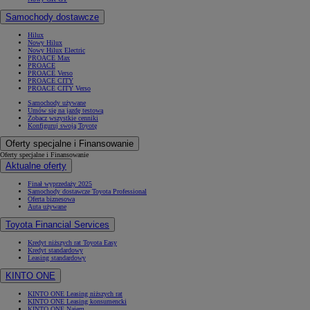
Samochody dostawcze
Hilux
Nowy Hilux
Nowy Hilux Electric
PROACE Max
PROACE
PROACE Verso
PROACE CITY
PROACE CITY Verso
Samochody używane
Umów się na jazdę testową
Zobacz wszystkie cenniki
Konfiguruj swoją Toyotę
Oferty specjalne i Finansowanie
Oferty specjalne i Finansowanie
Aktualne oferty
Finał wyprzedaży 2025
Samochody dostawcze Toyota Professional
Oferta biznesowa
Auta używane
Toyota Financial Services
Kredyt niższych rat Toyota Easy
Kredyt standardowy
Leasing standardowy
KINTO ONE
KINTO ONE Leasing niższych rat
KINTO ONE Leasing konsumencki
KINTO ONE Najem