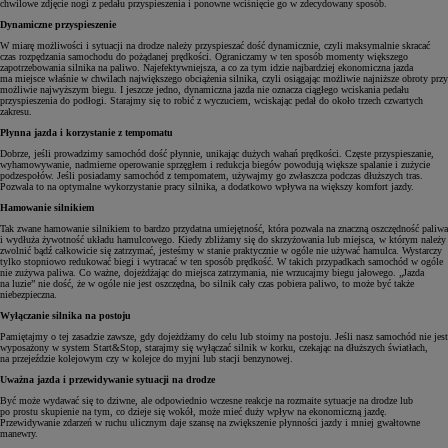
chwilowe zdjęcie nogi z pedału przyspieszenia i ponowne wciśnięcie go w zdecydowany sposób.
Dynamiczne przyspieszenie
W miarę możliwości i sytuacji na drodze należy przyspieszać dość dynamicznie, czyli maksymalnie skracać
czas rozpędzania samochodu do pożądanej prędkości. Ograniczamy w ten sposób momenty większego
zapotrzebowania silnika na paliwo. Najefektywniejsza, a co za tym idzie najbardziej ekonomiczna jazda
ma miejsce właśnie w chwilach największego obciążenia silnika, czyli osiągając możliwie najniższe obroty przy
możliwie najwyższym biegu. I jeszcze jedno, dynamiczna jazda nie oznacza ciągłego wciskania pedału
przyspieszenia do podłogi. Starajmy się to robić z wyczuciem, wciskając pedał do około trzech czwartych
zakresu.
Płynna jazda i korzystanie z tempomatu
Dobrze, jeśli prowadzimy samochód dość płynnie, unikając dużych wahań prędkości. Częste przyspieszanie,
wyhamowywanie, nadmierne operowanie sprzęgłem i redukcja biegów powodują większe spalanie i zużycie
podzespołów. Jeśli posiadamy samochód z tempomatem, używajmy go zwłaszcza podczas dłuższych tras.
Pozwala to na optymalne wykorzystanie pracy silnika, a dodatkowo wpływa na większy komfort jazdy.
Hamowanie silnikiem
Tak zwane hamowanie silnikiem to bardzo przydatna umiejętność, która pozwala na znaczną oszczędność paliwa
i wydłuża żywotność układu hamulcowego. Kiedy zbliżamy się do skrzyżowania lub miejsca, w którym należy
zwolnić bądź całkowicie się zatrzymać, jesteśmy w stanie praktycznie w ogóle nie używać hamulca. Wystarczy
tylko stopniowo redukować biegi i wytracać w ten sposób prędkość. W takich przypadkach samochód w ogóle
nie zużywa paliwa. Co ważne, dojeżdżając do miejsca zatrzymania, nie wrzucajmy biegu jałowego. „Jazda
na luzie” nie dość, że w ogóle nie jest oszczędna, bo silnik cały czas pobiera paliwo, to może być także
niebezpieczna.
Wyłączanie silnika na postoju
Pamiętajmy o tej zasadzie zawsze, gdy dojeżdżamy do celu lub stoimy na postoju. Jeśli nasz samochód nie jest
wyposażony w system Start&Stop, starajmy się wyłączać silnik w korku, czekając na dłuższych światłach,
na przejeździe kolejowym czy w kolejce do myjni lub stacji benzynowej.
Uważna jazda i przewidywanie sytuacji na drodze
Być może wydawać się to dziwne, ale odpowiednio wczesne reakcje na rozmaite sytuacje na drodze lub
po prostu skupienie na tym, co dzieje się wokół, może mieć duży wpływ na ekonomiczną jazdę.
Przewidywanie zdarzeń w ruchu ulicznym daje szansę na zwiększenie płynności jazdy i mniej gwałtowne
manewry.