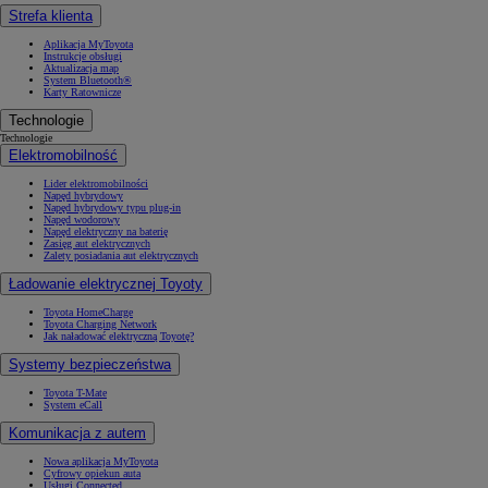
Strefa klienta
Aplikacja MyToyota
Instrukcje obsługi
Aktualizacja map
System Bluetooth®
Karty Ratownicze
Technologie
Technologie
Elektromobilność
Lider elektromobilności
Napęd hybrydowy
Napęd hybrydowy typu plug-in
Napęd wodorowy
Napęd elektryczny na baterię
Zasięg aut elektrycznych
Zalety posiadania aut elektrycznych
Ładowanie elektrycznej Toyoty
Toyota HomeCharge
Toyota Charging Network
Jak naładować elektryczną Toyotę?
Systemy bezpieczeństwa
Toyota T-Mate
System eCall
Komunikacja z autem
Nowa aplikacja MyToyota
Cyfrowy opiekun auta
Usługi Connected