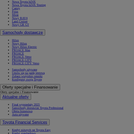
Nowa Toyota bZ4X
Nowa Toyota bZ4X Touring
Camry
Prius
Mirai
Nowy RAV4
Land Cruiser
Nowy GR GT
Samochody dostawcze
Hilux
Nowy Hilux
Nowy Hilux Electric
PROACE Max
PROACE
PROACE Verso
PROACE CITY
PROACE CITY Verso
Samochody używane
Umów się na jazdę testową
Zobacz wszystkie cenniki
Konfiguruj swoją Toyotę
Oferty specjalne i Finansowanie
Oferty specjalne i Finansowanie
Aktualne oferty
Finał wyprzedaży 2025
Samochody dostawcze Toyota Professional
Oferta biznesowa
Auta używane
Toyota Financial Services
Kredyt niższych rat Toyota Easy
Kredyt standardowy