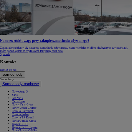
Na co zwrócić uwagę przy zakupie samochodu używanego?
Zanim zdecydujemy się na zakup samochodu używanego, warto wiedzieć o kilku niezbędnych czynnościach,
które pozwolą nam zweryfikować faktyczny stan auta.
Sprawdź
Kontakt
Napisz do nas
Samochody
Samochody
Samochody osobowe
Nowe Aygo X
Yaris
GR Yaris
Yaris Cross
Nowy Yaris Cross
Nowy Urban Cruiser
Corolla Hatchback
Corolla Sedan
Corolla TS Kombi
Nowa Corolla Cross
Toyota C-HR
Toyota C-HR Plug-in
Nowa Toyota C-HR+