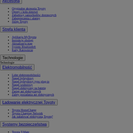
Akcesoria
Oryginalne akcesoria Toyoty
Opony i koła zimowe
Zabudowy samochodów dostawczych
Zabezpieczenia i alarmy
Sklep Toyoty
Strefa klienta
Aplikacja MyToyota
Instrukcje obsługi
Aktualizacja map
System Bluetooth®
Karty Ratownicze
Technologie
Technologie
Elektromobilność
Lider elektromobilności
Napęd hybrydowy
Napęd hybrydowy typu plug-in
Napęd wodorowy
Napęd elektryczny na baterię
Zasięg aut elektrycznych
Zalety posiadania aut elektrycznych
Ładowanie elektrycznej Toyoty
Toyota HomeCharge
Toyota Charging Network
Jak naładować elektryczną Toyotę?
Systemy bezpieczeństwa
Toyota T-Mate