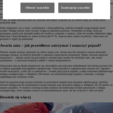
przypomnieć.
Zakaz postoju to pojedyncza ukośna czerwona linia na niebieskim tle. Zakaz
zatrzymywania się to dwie skrzyżowane linie.
Znaki te mogą być dodatkowo opatrzone przypisami w postaci
dni obowiązywania (zakaz może nie dotyczyć weekendów) czy sugerowanego czasu zakazu (np. powyżej 10
Odrzuć wszystkie
Zaakceptuj wszystkie
minut).
Jeżeli zakaz nie obowiązuje na całej długości ulicy, znajdziemy pod nim strzałki w górę i w dół określające
odpowiednio początek i koniec strefy, w której nie wolno się zatrzymywać. To, o czym jeszcze warto pamiętać,
to fakt, że zakaz zatrzymywania się i postoju obowiązuje wyłącznie po tej stronie drogi, po której został
ustawiony znak.
Jeżeli znajdujemy się w trasie i podróżujemy z dużą prędkością, niektóre szczegóły mogą umknąć naszej
uwadze. Dlatego zawsze warto zwracać uwagę na oznaczenia poziome. Niezależnie od drogi, którą się
poruszamy, postój przy krawędzi jezdni jest możliwy wyłącznie w miejscu, które nie zostało oddzielone ciągłą
białą linią. Linia krawędziowa, znana również jako P-7b, oznacza zakaz wjazdu na pobocze. Nasze auto nie
powinno w ogóle jej przekraczać.
Awaria auta – jak prawidłowo zatrzymać i oznaczyć pojazd?
Niestety czasem musimy zatrzymać się wbrew naszej woli. Awaria auta lub stłuczka to zawsze niezwykle
stresujące sytuacje, do których dochodzi w najmniej oczekiwanych momentach. Należy wówczas zachować
zimną krew i – zamiast rzucać się pod maskę w poszukiwaniu usterki lub obchodzić auto, aby ocenić
uszkodzenia – w pierwszej kolejności zadbać o własne bezpieczeństwo.
Zatrzymanie auta na drodze ekspresowej czy autostradzie spowodowane uszkodzeniem lub kolizją powinno być
w każdym przypadku bezwzględnie sygnalizowane. Przez prawidłowe sygnalizowanie rozumie się: włączenie
świateł awaryjnych, a jeśli jest to niemożliwe – świateł pozycyjnych pojazdu, a także ustawienie odblaskowego
trójkąta ostrzegawczego w odległości 100 metrów od unieruchomionego pojazdu w kierunku, z którego
nadjeżdżają inni uczestnicy ruchu.
Jeżeli do przymusowego postoju dochodzi na pozostałych drogach poza obszarem zabudowanym, jesteśmy
również zobligowani do uruchomienia świateł awaryjne oraz ustawienia trójkąta w odległości 30–50 metrów za
naszym pojazdem. W mieście wystarczą światła awaryjne lub kombinacja świateł pozycyjnych i trójkąta
ostrzegawczego, który możemy ustawić na unieruchomionym aucie, ale nie wyżej niż 1 metr od ziemi.
Dowiedz się więcej