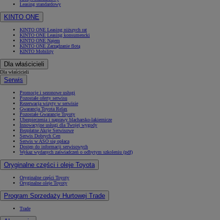
Leasing standardowy
KINTO ONE
KINTO ONE Leasing niższych rat
KINTO ONE Leasing konsumencki
KINTO ONE Najem
KINTO ONE Zarządzanie flotą
KINTO Mobility
Dla właścicieli
Dla właścicieli
Serwis
Promocje i sezonowe usługi
Pozostałe oferty serwisu
Rezerwacja wizyty w serwisie
Gwarancja Toyota Relax
Pozostałe Gwarancje Toyoty
Ubezpieczenia i naprawy blacharsko-lakiernicze
Innowacyjne usługi dla Twojej wygody
Bezpłatne Akcje Serwisowe
Serwis Dobrych Cen
Serwis w ASO się opłaca
Dostęp do informacji serwisowych
Wykaz wydanych zaświadczeń o odbytym szkoleniu (pdf)
Oryginalne części i oleje Toyota
Oryginalne części Toyoty
Oryginalne oleje Toyoty
Program Sprzedaży Hurtowej Trade
Trade