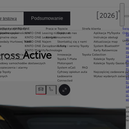
ę testową
Podsumowanie
d Toyoty
zęści i oleje Toyoty
KINTO ONE
Praca w Toyocie
Strefa klienta
Świę
niepełnosprawnościami
inalne części
KINTO ONE Leasing niższych rat
Dołącz do nas
Aplikacja MyToyota
Odkr
Ak
inalne oleje
KINTO ONE Leasing konsumencki
Kontakt
Instrukcje obsługi
pr
Umów
zedaży Hurtowej Trade
KINTO ONE Najem
Skontaktuj się z nami
Aktualizacja map
Ce
e
KINTO ONE Zarządzanie flotą
Salony i serwisy Toyoty
System Bluetooth®
ws
Cross
Active
KINTO Mobility
Technologie
Karty Ratownicze
mo
inalne akcesoria Toyoty
Innowacje
Toyota Collection
S
ny i koła zimowe
Toyota T-Mate
Kolekcje Toyoty
do
udowy samochodów dostawczych
Motorsport
Kolekcje Toyoty Gazoo Ra
To
zpieczenia i alarmy
System eCall
FAQ
Pr
p Toyoty
Cyfrowy opiekun auta
Najczęściej zadawane py
Of
cznych
Ładowanie
Wykaz wydanych zaświadc
KI
Connected
fi
Następny
S
u
Przełącz tryb pełnoekranowy
in
w
U
si
ja
te