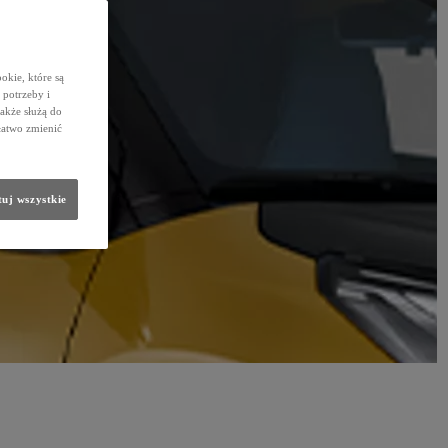
okie, które są
potrzeby i
także służą do
łatwo zmienić
uj wszystkie