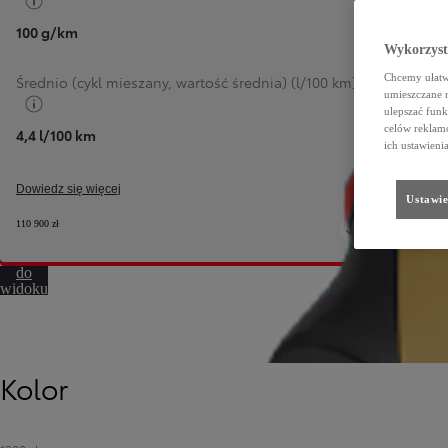
Przełącz informacje o paliwie
100 g/km
Wykorzystu
Chcemy ułatwi
Średnio (cykl mieszany, wartość średnia) (l/100 km)
umieszczane 
Przełącz informacje o paliwie
ulepszać funk
celów reklamo
4,4 l/100 km
ich ustawieni
Dowiedz się więcej
Ustawie
110 900 zł
Przejdź
do
widoku
360º
Kolor