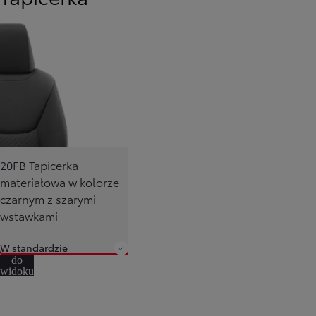
20FB Tapicerka
materiałowa w kolorze
czarnym z szarymi
wstawkami
W standardzie
Przejdź
do
widoku
360º