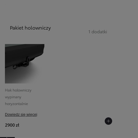
Pakiet holowniczy
1 dodatki
Hak holowniczy
wypinany
horyzontalnie
Dowiedz się więcej
2900 zł
Przejdź