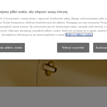
jemy pliki cookie, aby ulepszyć naszą witrynę
ć Ci korzystanie z naszej strony i usprawnić świadczenie usług, dlatego wykorzystujemy pliki co
na Twoim komputerze, telefonie komórkowym lub tablecie. Pomagają one nam zrozumieć Twoje 
cjonalność naszej witryny. Są wykorzystywane do dostarczania usług i narzędzi osób trzecich, a 
wych. Zalecamy akceptację wszystkich plików cookie. Jeżeli nie wyrażasz na to zgody, możesz 
a. Szczegółowe informacje na ten temat znajdziesz w naszej
Polityce plików cookie.
nia plików cookie
Odrzuć wszystkie
Zaakcept