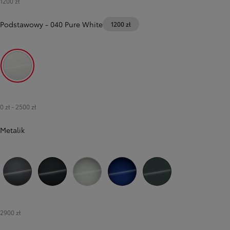
1200 zł
Podstawowy
-
040 Pure White
1200 zł
040 Pure White
0 zł
-
2500 zł
Metalik
1G3 Royal Grey
209 Eclipse Black
1L0 Shimmering Silver
8Y8 Juniper Blue
6X7 Forest Green
2900 zł