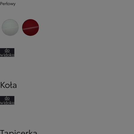
Perłowy
089 Platinum White Pearl
3U5 Imperial Red
Przejdź
do
widoku
360º
Koła
Przejdź
Od
81 900 zł
do
Yaris Cross
widoku
HYBRID
360º
Tapicerka