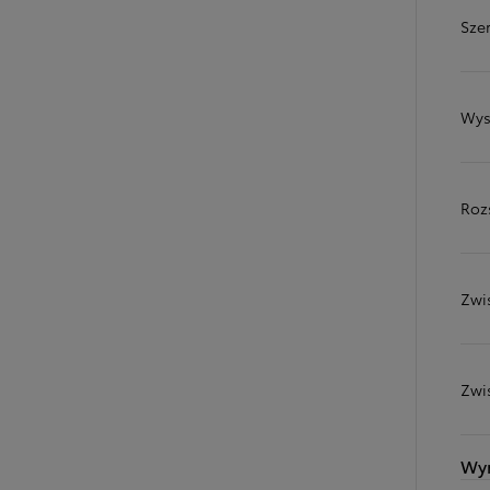
Sze
Wys
Roz
Zwi
Od
81 900 zł
Yaris Cross
HYBRID
Zwi
Wy