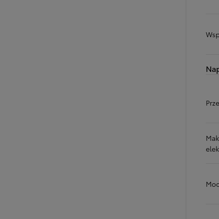
Wsp
Na
Prz
Mak
ele
Moc