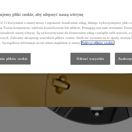
jemy pliki cookie, aby ulepszyć naszą witrynę
ć Ci korzystanie z naszej strony i usprawnić świadczenie usług, dlatego wykorzystujemy pliki co
na Twoim komputerze, telefonie komórkowym lub tablecie. Pomagają one nam zrozumieć Twoje 
cjonalność naszej witryny. Są wykorzystywane do dostarczania usług i narzędzi osób trzecich, a 
wych. Zalecamy akceptację wszystkich plików cookie. Jeżeli nie wyrażasz na to zgody, możesz 
a. Szczegółowe informacje na ten temat znajdziesz w naszej
Polityce plików cookie.
nia plików cookie
Odrzuć wszystkie
Zaakcept