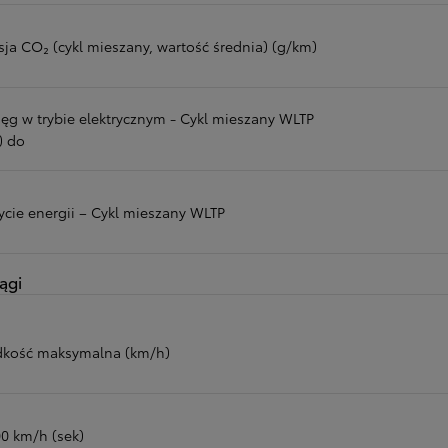
sja CO₂ (cykl mieszany, wartość średnia) (g/km)
ięg w trybie elektrycznym - Cykl mieszany WLTP
) do
ycie energii – Cykl mieszany WLTP
ągi
dkość maksymalna (km/h)
00 km/h (sek)