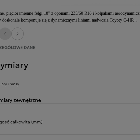
ne, pięcioramienne felgi 18" z oponami 235/60 R18 i kołpakami aerodynamic
y doskonale komponuje się z dynamicznymi liniami nadwozia Toyoty C-HR+.
Poprzedni
Następny
ZEGÓŁOWE DANE
ymiary
ary i masy
iary zewnętrzne
gość całkowita (mm)