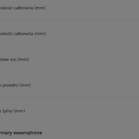
rokość całkowita (mm)
okość całkowita (mm)
staw osi (mm)
s przedni (mm)
s tylny (mm)
miary wewnętrzne