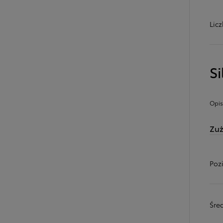
Lic
Si
Opis
Zuż
Poz
Śred