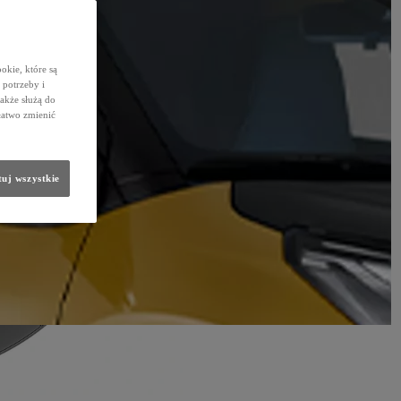
okie, które są
potrzeby i
także służą do
łatwo zmienić
uj wszystkie