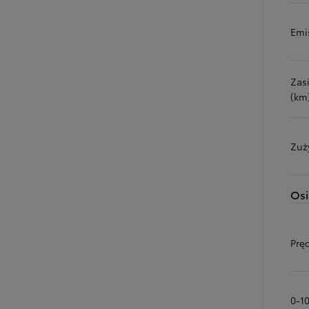
Emi
Zas
(km
Zuż
Osi
Prę
0-1