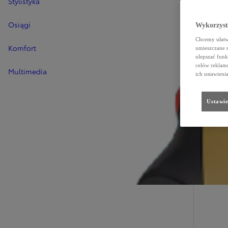
Stylistyka
Osiągi
Wykorzystu
Chcemy ułatwi
Komfort
umieszczane 
ulepszać funk
celów reklamo
Multimedia
ich ustawieni
Ustawie