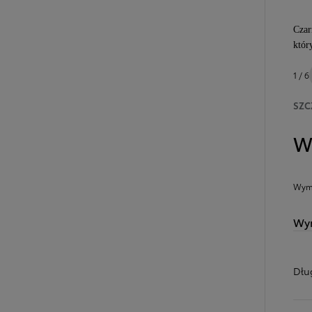
Czar
któr
1 / 6
SZC
W
Wymi
Wym
Dłu