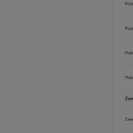
Poj
Od
105 300 zł
Poj
Corolla Hatchback
HYBRID
Mak
Mak
Zaw
Zaw