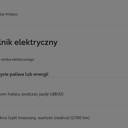
zba miejsc
lnik elektryczny
 silnika elektrycznego
ycie paliwa lub energii
iom hałasu podczas jazdy (dB(A))
nio (cykl mieszany, wartość średnia) (l/100 km)