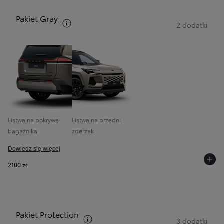
Pakiet Gray
Zobacz opis pakietów
2 dodatki
Listwa na pokrywę
Listwa na przedni
bagażnika
zderzak
Dowiedz się więcej
2100 zł
Pakiet Protection
Zobacz opis pakietów
3 dodatki