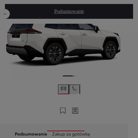
Poprzedni
Nast
Podsumowanie
Zapisz na swoim koncie
Twój kod
Podsumowanie
Zakup za gotówkę