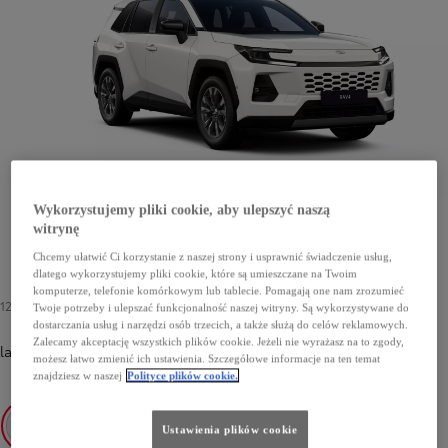
Wykorzystujemy pliki cookie, aby ulepszyć naszą
witrynę
Chcemy ułatwić Ci korzystanie z naszej strony i usprawnić świadczenie usług,
dlatego wykorzystujemy pliki cookie, które są umieszczane na Twoim
komputerze, telefonie komórkowym lub tablecie. Pomagają one nam zrozumieć
1200 zł
Twoje potrzeby i ulepszać funkcjonalność naszej witryny. Są wykorzystywane do
dostarczania usług i narzędzi osób trzecich, a także służą do celów reklamowych.
Zalecamy akceptację wszystkich plików cookie. Jeżeli nie wyrażasz na to zgody,
lakier podstawowy
-
040 Pure White
1200 zł
możesz łatwo zmienić ich ustawienia. Szczegółowe informacje na ten temat
znajdziesz w naszej
Polityce plików cookie.
Ustawienia plików cookie