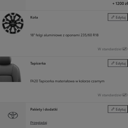
+
1200 zł
Koła
Edytuj
Koła
18" felgi aluminiowe z oponami 235/60 R18
W standardzie
Tapicerka
Edytuj
Tapicerka
FA20 Tapicerka materiałowa w kolorze czarnym
W standardzie
Pakiety i dodatki
Edytuj
Pakiety i d
Przeglądaj