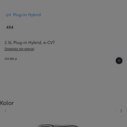
Plug-In Hybrid
4X4
2.5L Plug-in Hybrid
,
e‑CVT
Dowiedz się więcej
234 900 zł
Kolor
Poprzedni
Nast