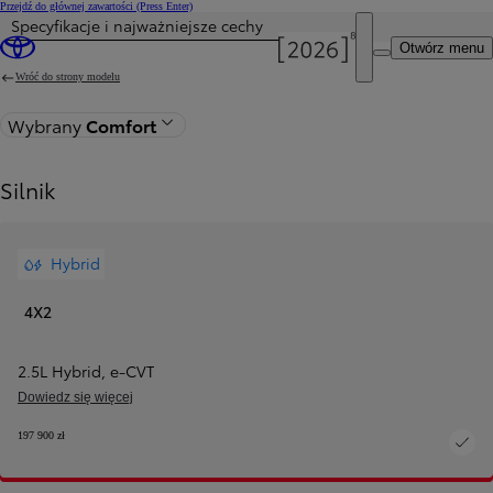
Przejdź do głównej zawartości
(Press Enter)
Specyfikacje i najważniejsze cechy
Cena została zaktualizowana Cena Twojej konfiguracji została zmieniona na 199 100 zł.
Otwórz menu
Wróć do strony modelu
Wybrany
Comfort
Silnik
Hybrid
4X2
2.5L Hybrid
,
e‑CVT
Dowiedz się więcej
197 900 zł