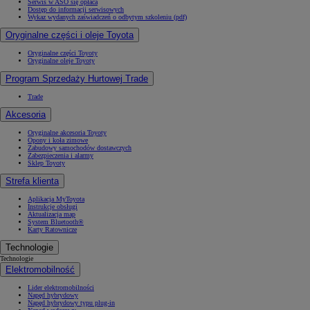
Serwis w ASO się opłaca
Dostęp do informacji serwisowych
Wykaz wydanych zaświadczeń o odbytym szkoleniu (pdf)
Oryginalne części i oleje Toyota
Oryginalne części Toyoty
Oryginalne oleje Toyoty
Program Sprzedaży Hurtowej Trade
Trade
Akcesoria
Oryginalne akcesoria Toyoty
Opony i koła zimowe
Zabudowy samochodów dostawczych
Zabezpieczenia i alarmy
Sklep Toyoty
Strefa klienta
Aplikacja MyToyota
Instrukcje obsługi
Aktualizacja map
System Bluetooth®
Karty Ratownicze
Technologie
Technologie
Elektromobilność
Lider elektromobilności
Napęd hybrydowy
Napęd hybrydowy typu plug-in