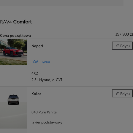
RAV4
Comfort
197 900 zł
Cena początkowa
Napęd
Edytuj
Napęd
Hybrid
4X2
2.5L Hybrid
,
e‑CVT
Kolor
Edytuj
Kolor
040 Pure White
lakier podstawowy