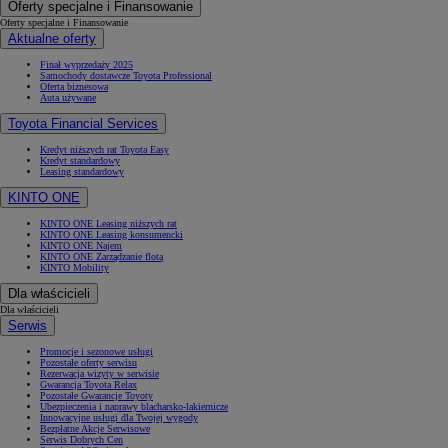
Oferty specjalne i Finansowanie
Oferty specjalne i Finansowanie
Aktualne oferty
Finał wyprzedaży 2025
Samochody dostawcze Toyota Professional
Oferta biznesowa
Auta używane
Toyota Financial Services
Kredyt niższych rat Toyota Easy
Kredyt standardowy
Leasing standardowy
KINTO ONE
KINTO ONE Leasing niższych rat
KINTO ONE Leasing konsumencki
KINTO ONE Najem
KINTO ONE Zarządzanie flotą
KINTO Mobility
Dla właścicieli
Dla właścicieli
Serwis
Promocje i sezonowe usługi
Pozostałe oferty serwisu
Rezerwacja wizyty w serwisie
Gwarancja Toyota Relax
Pozostałe Gwarancje Toyoty
Ubezpieczenia i naprawy blacharsko-lakiernicze
Innowacyjne usługi dla Twojej wygody
Bezpłatne Akcje Serwisowe
Serwis Dobrych Cen