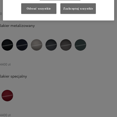
040 Pure White
Odrzuć wszystkie
Zaakceptuj wszystkie
0 zł
-
2900 zł
lakier metalizowany
218 Attitude Black
8X8 Elite Blue
4V8 Avant-garde Bronze
1L6 Massive Grey
1M6 Urban Rock
6X7 Forest Green
4400 zł
lakier specjalny
3T3 Tokyo Red
4400 zł