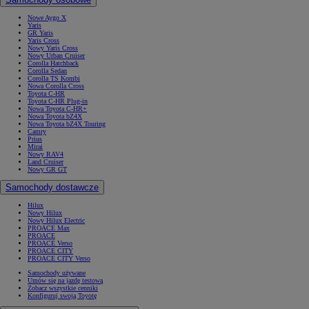
Nowe Aygo X
Yaris
GR Yaris
Yaris Cross
Nowy Yaris Cross
Nowy Urban Cruiser
Corolla Hatchback
Corolla Sedan
Corolla TS Kombi
Nowa Corolla Cross
Toyota C-HR
Toyota C-HR Plug-in
Nowa Toyota C-HR+
Nowa Toyota bZ4X
Nowa Toyota bZ4X Touring
Camry
Prius
Mirai
Nowy RAV4
Land Cruiser
Nowy GR GT
Samochody dostawcze
Hilux
Nowy Hilux
Nowy Hilux Electric
PROACE Max
PROACE
PROACE Verso
PROACE CITY
PROACE CITY Verso
Samochody używane
Umów się na jazdę testową
Zobacz wszystkie cenniki
Konfiguruj swoją Toyotę