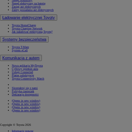
Napęd wodorowy
Napęd elektryczny na baterię
Zasięg aut elektrycznych
Zalety posiadania aut elektrycznych
Ładowanie elektrycznej Toyoty
Toyota HomeCharge
Toyota Charging Network
Jak naładować elektryczną Toyotę?
Systemy bezpieczeństwa
Toyota T-Mate
System eCall
Komunikacja z autem
Nowa aplikacja MyToyota
Cyfrowy opiekun auta
Usługi Connected
Płatne subskrypcje
Toyota Connectivity Match
Skontaktuj się z nami
Polityka ciasteczek
Deklaracja dostępności
(Opens in new window)
(Opens in new window)
(Opens in new window)
(Opens in new window)
Copyright © Toyota 2026
Informacje prawne