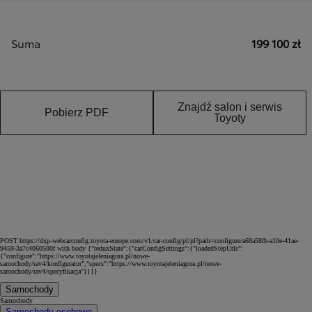
Suma
199 100 zł
Znajdź salon i serwis
Pobierz PDF
Toyoty
POST https://dxp-webcarconfig.toyota-europe.com/v1/car-config/pl/pl?path=configure/a68a58fb-a10e-41ae-
9459-3a7c4060500f with body {"reduxState":{"carConfigSettings":{"loadedStepUrls":
{"configure":"https://www.toyotajeleniagora.pl/nowe-
samochody/rav4/konfigurator","specs":"https://www.toyotajeleniagora.pl/nowe-
samochody/rav4/specyfikacja"}}}}
Samochody
Samochody
Samochody osobowe