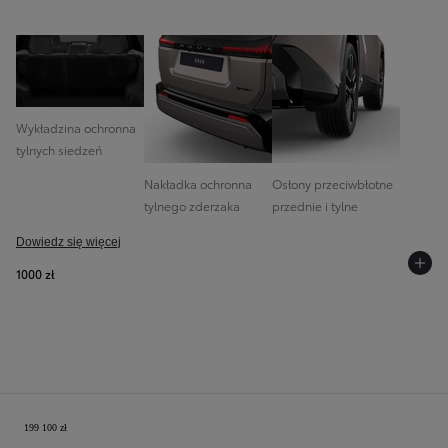
Wykładzina ochronna
tylnych siedzeń
Nakładka ochronna
Osłony przeciwbłotne
tylnego zderzaka
przednie i tylne
Dowiedz się więcej
1000 zł
Twoja konfiguracja
199 100 zł