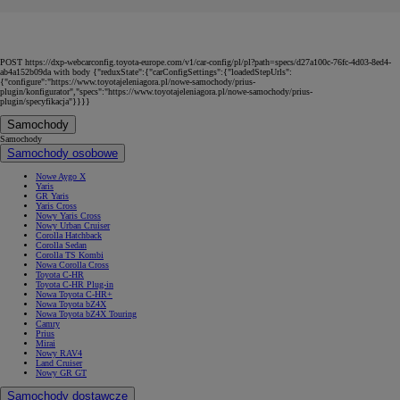
POST https://dxp-webcarconfig.toyota-europe.com/v1/car-config/pl/pl?path=specs/d27a100c-76fc-4d03-8ed4-
ab4a152b09da with body {"reduxState":{"carConfigSettings":{"loadedStepUrls":
{"configure":"https://www.toyotajeleniagora.pl/nowe-samochody/prius-
plugin/konfigurator","specs":"https://www.toyotajeleniagora.pl/nowe-samochody/prius-
plugin/specyfikacja"}}}}
Samochody
Samochody
Samochody osobowe
Nowe Aygo X
Yaris
GR Yaris
Yaris Cross
Nowy Yaris Cross
Nowy Urban Cruiser
Corolla Hatchback
Corolla Sedan
Corolla TS Kombi
Nowa Corolla Cross
Toyota C-HR
Toyota C-HR Plug-in
Nowa Toyota C-HR+
Nowa Toyota bZ4X
Nowa Toyota bZ4X Touring
Camry
Prius
Mirai
Nowy RAV4
Land Cruiser
Nowy GR GT
Samochody dostawcze