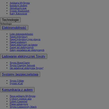
Aplikacja MyToyota
Instrukcje obsługi
Aktualizacja map
System Bluetooth®
Karty Ratownicze
Technologie
Technologie
Elektromobilność
Lider elektromobilności
Napęd hybrydowy
Napęd hybrydowy typu plug-in
Napęd wodorowy
Napęd elektryczny na baterię
Zasięg aut elektrycznych
Zalety posiadania aut elektrycznych
Ładowanie elektrycznej Toyoty
Toyota HomeCharge
Toyota Charging Network
Jak naładować elektryczną Toyotę?
Systemy bezpieczeństwa
Toyota T-Mate
System eCall
Komunikacja z autem
Nowa aplikacja MyToyota
Cyfrowy opiekun auta
Usługi Connected
Płatne subskrypcje
Toyota Connectivity Match