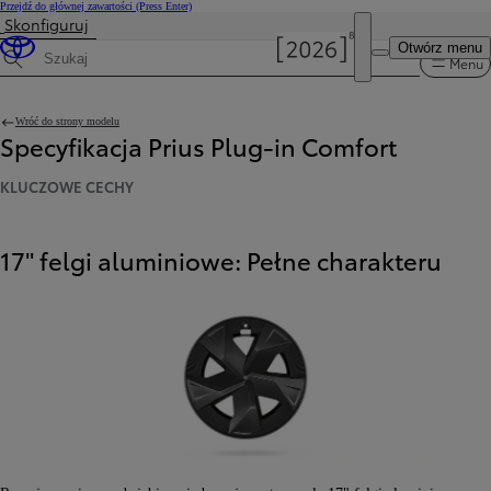
Przejdź do głównej zawartości
(Press Enter)
Skonfiguruj
Cena została zaktualizowana Cena Twojej konfiguracji została zmieniona na 180 400 zł.
Otwórz menu
Menu
Wyszukaj dane techniczne
Wróć do strony modelu
Specyfikacja Prius Plug-in Comfort
KLUCZOWE CECHY
17" felgi aluminiowe: Pełne charakteru