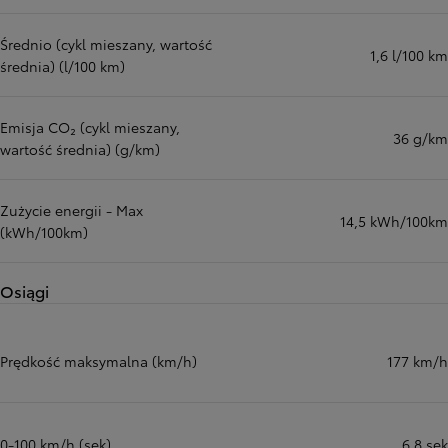
Średnio (cykl mieszany, wartość
1,6 l/100 km
średnia) (l/100 km)
Emisja CO₂ (cykl mieszany,
36 g/km
wartość średnia) (g/km)
Zużycie energii - Max
14,5 kWh/100km
(kWh/100km)
Osiągi
Prędkość maksymalna (km/h)
177 km/h
0-100 km/h (sek)
6,8 sek