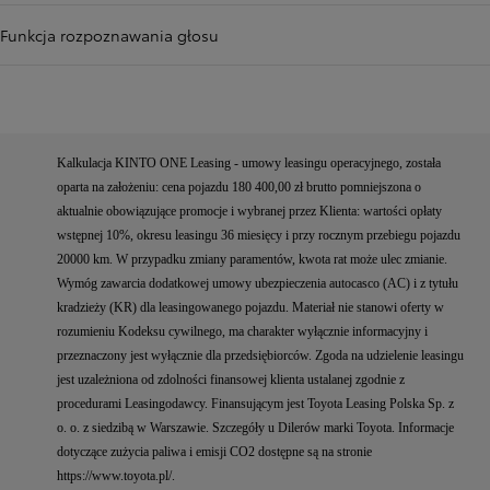
Funkcja rozpoznawania głosu
Kalkulacja KINTO ONE Leasing - umowy leasingu operacyjnego, została
oparta na założeniu: cena pojazdu 180 400,00 zł brutto pomniejszona o
aktualnie obowiązujące promocje i wybranej przez Klienta: wartości opłaty
wstępnej 10%, okresu leasingu 36 miesięcy i przy rocznym przebiegu pojazdu
20000 km. W przypadku zmiany paramentów, kwota rat może ulec zmianie.
Wymóg zawarcia dodatkowej umowy ubezpieczenia autocasco (AC) i z tytułu
kradzieży (KR) dla leasingowanego pojazdu. Materiał nie stanowi oferty w
rozumieniu Kodeksu cywilnego, ma charakter wyłącznie informacyjny i
przeznaczony jest wyłącznie dla przedsiębiorców. Zgoda na udzielenie leasingu
jest uzależniona od zdolności finansowej klienta ustalanej zgodnie z
procedurami Leasingodawcy. Finansującym jest Toyota Leasing Polska Sp. z
o. o. z siedzibą w Warszawie. Szczegóły u Dilerów marki Toyota. Informacje
dotyczące zużycia paliwa i emisji CO2 dostępne są na stronie
https://www.toyota.pl/.