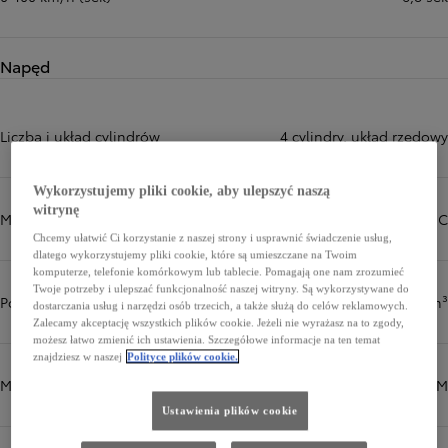
Napęd
Liczba i układ cylindrów
4 cylindry, układ rzędowy
Wykorzystujemy pliki cookie, aby ulepszyć naszą
witrynę
Więcej informacji
Mechanizm zaworów
16-zaworowy DOHC
Chcemy ułatwić Ci korzystanie z naszej strony i usprawnić świadczenie usług,
dlatego wykorzystujemy pliki cookie, które są umieszczane na Twoim
komputerze, telefonie komórkowym lub tablecie. Pomagają one nam zrozumieć
Twoje potrzeby i ulepszać funkcjonalność naszej witryny. Są wykorzystywane do
Pojemność skokowa (cm³)
1987 cm³
dostarczania usług i narzędzi osób trzecich, a także służą do celów reklamowych.
Zalecamy akceptację wszystkich plików cookie. Jeżeli nie wyrażasz na to zgody,
możesz łatwo zmienić ich ustawienia. Szczegółowe informacje na ten temat
znajdziesz w naszej
Polityce plików cookie.
Moc maksymalna (KM)
223 KM
Ustawienia plików cookie