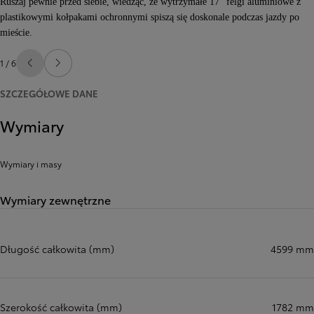
Ruszaj pewnie przed siebie, wiedząc, że wytrzymałe 17" felgi aluminiowe z
plastikowymi kołpakami ochronnymi spiszą się doskonale podczas jazdy po
mieście.
1 / 6
Poprzedni
Następny
SZCZEGÓŁOWE DANE
Wymiary
Wymiary i masy
Wymiary zewnętrzne
Długość całkowita (mm)
4599 mm
Szerokość całkowita (mm)
1782 mm