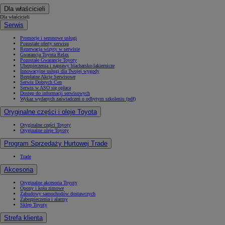
Dla właścicieli
Dla właścicieli
Serwis
Promocje i sezonowe usługi
Pozostałe oferty serwisu
Rezerwacja wizyty w serwisie
Gwarancja Toyota Relax
Pozostałe Gwarancje Toyoty
Ubezpieczenia i naprawy blacharsko-lakiernicze
Innowacyjne usługi dla Twojej wygody
Bezpłatne Akcje Serwisowe
Serwis Dobrych Cen
Serwis w ASO się opłaca
Dostęp do informacji serwisowych
Wykaz wydanych zaświadczeń o odbytym szkoleniu (pdf)
Oryginalne części i oleje Toyota
Oryginalne części Toyoty
Oryginalne oleje Toyoty
Program Sprzedaży Hurtowej Trade
Trade
Akcesoria
Oryginalne akcesoria Toyoty
Opony i koła zimowe
Zabudowy samochodów dostawczych
Zabezpieczenia i alarmy
Sklep Toyoty
Strefa klienta