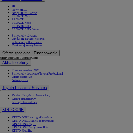
Hilux
Nowy Hilux
Nowy Hilux Electric
PROACE Max
PROACE
PROACE Verso
PROACE CITY
PROACE CITY Verso
Samochody używane
Umów się na jazdę testową
Zobacz wszystkie cenniki
Konfiguruj swoją Toyotę
Oferty specjalne i Finansowanie
Oferty specjalne i Finansowanie
Aktualne oferty
Finał wyprzedaży 2025
Samochody dostawcze Toyota Professional
Oferta biznesowa
Auta używane
Toyota Financial Services
Kredyt niższych rat Toyota Easy
Kredyt standardowy
Leasing standardowy
KINTO ONE
KINTO ONE Leasing niższych rat
KINTO ONE Leasing konsumencki
KINTO ONE Najem
KINTO ONE Zarządzanie flotą
KINTO Mobility