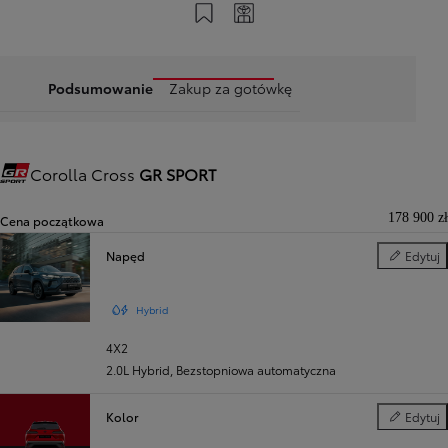
Zapisz na swoim koncie
Twój kod
Podsumowanie
Zakup za gotówkę
Corolla Cross
GR SPORT
Gazoo Racing
178 900 zł
Cena początkowa
Napęd
Edytuj
Napęd
Hybrid
4X2
2.0L Hybrid
,
Bezstopniowa automatyczna
Kolor
Edytuj
Kolor