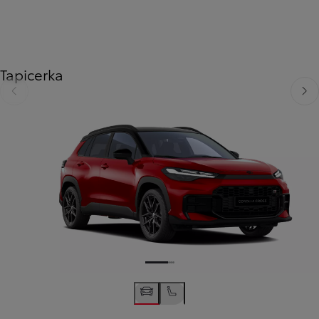
Tapicerka
Poprzedni
Nast