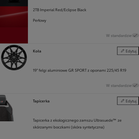
2TB Imperial Red/Eclipse Black
Perłowy
W standardzie
Koła
Edytuj
Koła
19" felgi aluminiowe GR SPORT z oponami 225/45 R19
W standardzie
Tapicerka
Edytuj
Tapicerka
Tapicerka z ekologicznego zamszu Ultrasuede™ ze
skórzanymi boczkami (skóra syntetyczna)