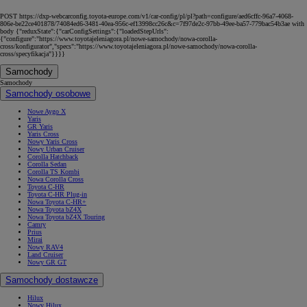
POST https://dxp-webcarconfig.toyota-europe.com/v1/car-config/pl/pl?path=configure/aed6cffc-96a7-4068-
806e-be22ce401878/74084ed6-3481-40ea-956c-ef13998cc26c&c=7f97de2c-97bb-49ee-ba57-779bac54b3ae with
body {"reduxState":{"carConfigSettings":{"loadedStepUrls":
{"configure":"https://www.toyotajeleniagora.pl/nowe-samochody/nowa-corolla-
cross/konfigurator","specs":"https://www.toyotajeleniagora.pl/nowe-samochody/nowa-corolla-
cross/specyfikacja"}}}}
Samochody
Samochody
Samochody osobowe
Nowe Aygo X
Yaris
GR Yaris
Yaris Cross
Nowy Yaris Cross
Nowy Urban Cruiser
Corolla Hatchback
Corolla Sedan
Corolla TS Kombi
Nowa Corolla Cross
Toyota C-HR
Toyota C-HR Plug-in
Nowa Toyota C-HR+
Nowa Toyota bZ4X
Nowa Toyota bZ4X Touring
Camry
Prius
Mirai
Nowy RAV4
Land Cruiser
Nowy GR GT
Samochody dostawcze
Hilux
Nowy Hilux