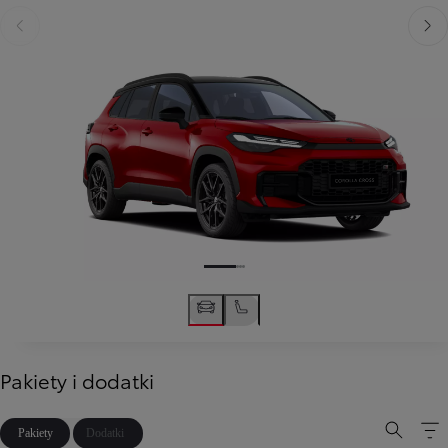
Poprzedni
Nast
Pakiety i dodatki
Pakiety
Dodatki