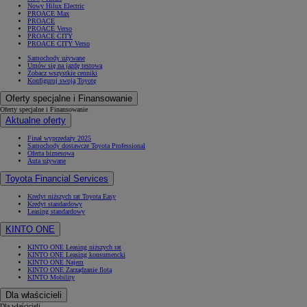
Nowy Hilux Electric
PROACE Max
PROACE
PROACE Verso
PROACE CITY
PROACE CITY Verso
Samochody używane
Umów się na jazdę testową
Zobacz wszystkie cenniki
Konfiguruj swoją Toyotę
Oferty specjalne i Finansowanie
Oferty specjalne i Finansowanie
Aktualne oferty
Finał wyprzedaży 2025
Samochody dostawcze Toyota Professional
Oferta biznesowa
Auta używane
Toyota Financial Services
Kredyt niższych rat Toyota Easy
Kredyt standardowy
Leasing standardowy
KINTO ONE
KINTO ONE Leasing niższych rat
KINTO ONE Leasing konsumencki
KINTO ONE Najem
KINTO ONE Zarządzanie flotą
KINTO Mobility
Dla właścicieli
Dla właścicieli