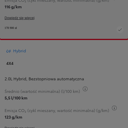
Emisja CO₂ (cykl mieszany, wartość minimalna) (g/km)
116 g/km
Dowiedz się więcej
178 900 zł
Hybrid
4X4
2.0L Hybrid
,
Bezstopniowa automatyczna
Przełącz informacje 
Średnio (wartość minimalna) (l/100 km)
5,5 l/100 km
Przeł
Emisja CO₂ (cykl mieszany, wartość minimalna) (g/km)
123 g/km