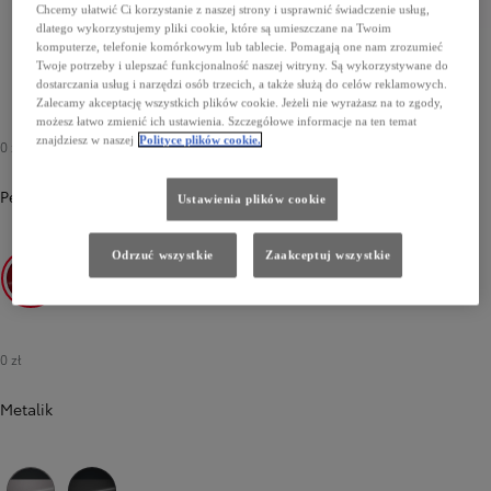
Chcemy ułatwić Ci korzystanie z naszej strony i usprawnić świadczenie usług,
dlatego wykorzystujemy pliki cookie, które są umieszczane na Twoim
komputerze, telefonie komórkowym lub tablecie. Pomagają one nam zrozumieć
Twoje potrzeby i ulepszać funkcjonalność naszej witryny. Są wykorzystywane do
dostarczania usług i narzędzi osób trzecich, a także służą do celów reklamowych.
Zalecamy akceptację wszystkich plików cookie. Jeżeli nie wyrażasz na to zgody,
możesz łatwo zmienić ich ustawienia. Szczegółowe informacje na ten temat
znajdziesz w naszej
Polityce plików cookie.
0 zł
Perłowy
-
2TB Imperial Red/Eclipse Black
0 zł
Ustawienia plików cookie
Odrzuć wszystkie
Zaakceptuj wszystkie
2TB Imperial Red/Eclipse Black
2VP Platinum White Pearl/Eclipse Black
0 zł
Metalik