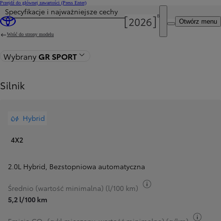
Przejdź do głównej zawartości
(Press Enter)
Specyfikacje i najważniejsze cechy
Cena została zaktualizowana Cena Twojej konfiguracji została zmieniona na 178 900 zł.
Otwórz menu
Wróć do strony modelu
Wybrany
GR SPORT
Silnik
Hybrid
4X2
2.0L Hybrid
,
Bezstopniowa automatyczna
Przełącz informacje 
Średnio (wartość minimalna) (l/100 km)
5,2 l/100 km
Przeł