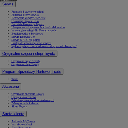
Serwis
Promocje i sezonowe usługi
Pozostałe oferty serwisu
Rezerwacja wizyty w serwisie
Gwarancja Toyota Relax
Pozostałe Gwarancje Toyoty
Ubezpieczenia i naprawy blacharsko-lakiernicze
Innowacyjne usługi dla Twojej wygody
Bezpłatne Akcje Serwisowe
Serwis Dobrych Cen
Serwis w ASO się opłaca
Dostęp do informacji serwisowych
Wykaz wydanych zaświadczeń o odbytym szkoleniu (pdf)
Oryginalne części i oleje Toyota
Oryginalne części Toyoty
Oryginalne oleje Toyoty
Program Sprzedaży Hurtowej Trade
Trade
Akcesoria
Oryginalne akcesoria Toyoty
Opony i koła zimowe
Zabudowy samochodów dostawczych
Zabezpieczenia i alarmy
Sklep Toyoty
Strefa klienta
Aplikacja MyToyota
Instrukcje obsługi
Aktualizacja map