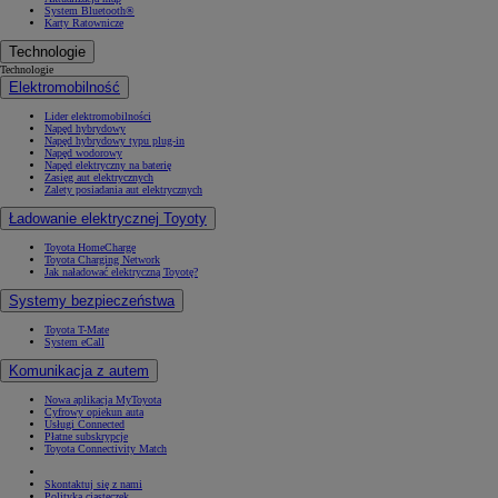
System Bluetooth®
Karty Ratownicze
Technologie
Technologie
Elektromobilność
Lider elektromobilności
Napęd hybrydowy
Napęd hybrydowy typu plug-in
Napęd wodorowy
Napęd elektryczny na baterię
Zasięg aut elektrycznych
Zalety posiadania aut elektrycznych
Ładowanie elektrycznej Toyoty
Toyota HomeCharge
Toyota Charging Network
Jak naładować elektryczną Toyotę?
Systemy bezpieczeństwa
Toyota T-Mate
System eCall
Komunikacja z autem
Nowa aplikacja MyToyota
Cyfrowy opiekun auta
Usługi Connected
Płatne subskrypcje
Toyota Connectivity Match
Skontaktuj się z nami
Polityka ciasteczek