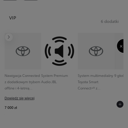
VIP
6 dodatki
Następny
Nawigacja Connected
System Premium
System multimedialny
9 głośni
z dodatkowym trybem
Audio JBL
Toyota Smart
offline i 4-letnią
Connect+® z
darmową transmisją
kolorowym ekranem
Dowiedz się więcej
danych
dotykowym (10,5" HD)
7 000 zł