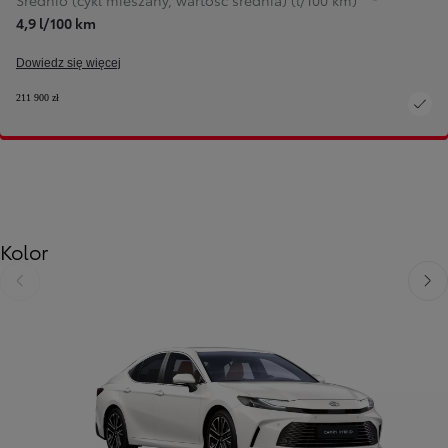
Średnio (cykl mieszany, wartość średnia) (l/100 km)
4,9 l/100 km
Dowiedz się więcej
211 900 zł
Kolor
Poprzedni
Nast