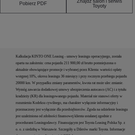
Znajdź salon i serwis
Pobierz PDF
Toyoty
Kalkulacja KINTO ONE Leasing - umowy leasingu operacyjnego, została
oparta na założeniu: cena pojazdu 211 900,00 zł brutto pomniejszona o
aktualnie obowiązujące promocje i wybranej przez Klienta: wartości opłaty
wstępnej 10%, okresu leasingu 36 miesięcy i przy rocznym przebiegu pojazdu
20000 km. W przypadku zmiany paramentów, kwota rat może ulec zmianie.
Wymóg zawarcia dodatkowej umowy ubezpieczenia autocasco (AC) i z tytułu
kradzieży (KR) dla leasingowanego pojazdu. Materiał nie stanowi oferty w
rozumieniu Kodeksu cywilnego, ma charakter wyłącznie informacyjny i
przeznaczony jest wyłącznie dla przedsiębiorców. Zgoda na udzielenie leasingu
jest uzależniona od zdolności finansowej klienta ustalanej zgodnie z
procedurami Leasingodawcy. Finansującym jest Toyota Leasing Polska Sp. z
o. o. z siedzibą w Warszawie. Szczegóły u Dilerów marki Toyota. Informacje