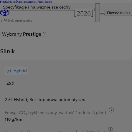
Przejdź do głównej zawartości
(Press Enter)
Specyfikacje i najważniejsze cechy
Cena została zaktualizowana Cena Twojej konfiguracji została zmieniona na 211 900 zł.
Otwórz menu
Wróć do strony modelu
Wybrany
Prestige
Silnik
Hybrid
4X2
2.5L Hybrid
,
Bezstopniowa automatyczna
Przełącz
Emisja CO₂ (cykl mieszany, wartość średnia) (g/km)
110 g/km
Przełącz 