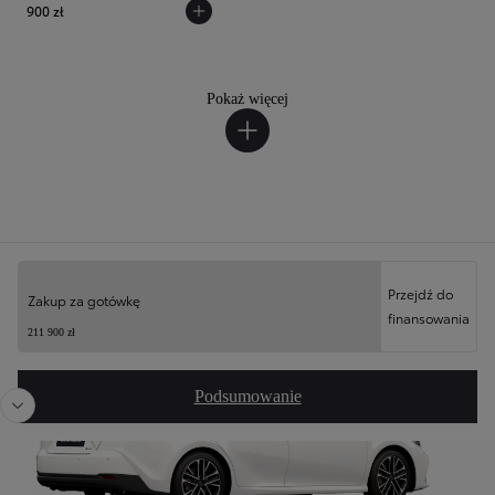
900 zł
Pokaż więcej
Twoja konfiguracja
Przejdź do
Zakup za gotówkę
finansowania
Poprzedni
Nast
211 900 zł
Podsumowanie