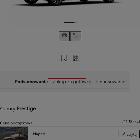
Zapisz na swoim koncie
Twój kod
Podsumowanie
Zakup za gotówkę
Finansowanie
Camry
Prestige
211 900 zł
Cena początkowa
Napęd
Edytuj
Napęd