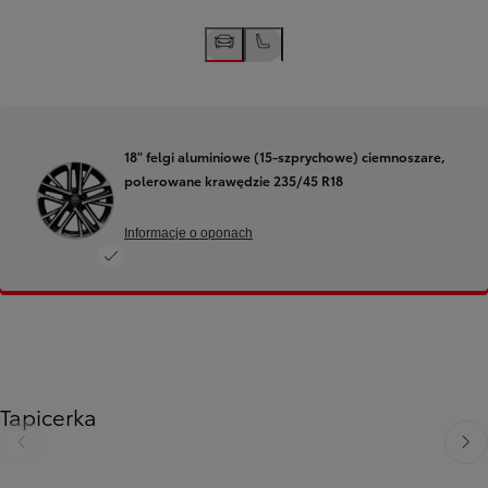
18" felgi aluminiowe (15-szprychowe) ciemnoszare,
polerowane krawędzie 235/45 R18
Informacje o oponach
Tapicerka
Poprzedni
Nast