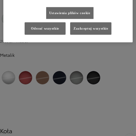
Ustawienia plików cookie
089 Platinum White Pearl
Odrzuć wszystkie
Zaakceptuj wszystkie
2900 zł
-
4400 zł
Metalik
1F7 Silver Diamond
3U9 Royal Red
4Y6 Precious Bronze
8X8 Elite Blue
1L5 Precious Metal
229 Aura Black
Koła