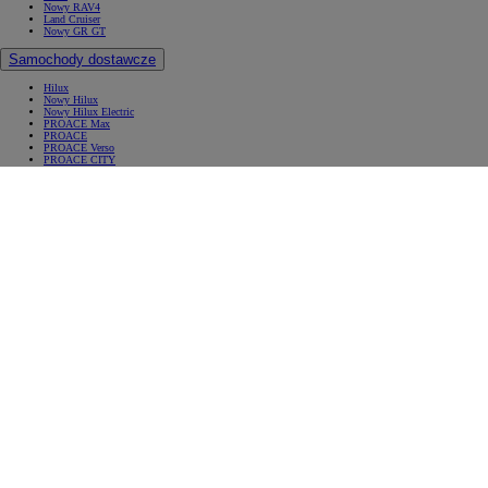
Nowy RAV4
Land Cruiser
Nowy GR GT
Samochody dostawcze
Hilux
Nowy Hilux
Nowy Hilux Electric
PROACE Max
PROACE
PROACE Verso
PROACE CITY
PROACE CITY Verso
Samochody używane
Umów się na jazdę testową
Zobacz wszystkie cenniki
Konfiguruj swoją Toyotę
Oferty specjalne i Finansowanie
Oferty specjalne i Finansowanie
Aktualne oferty
Finał wyprzedaży 2025
Samochody dostawcze Toyota Professional
Oferta biznesowa
Auta używane
Toyota Financial Services
Kredyt niższych rat Toyota Easy
Kredyt standardowy
Leasing standardowy
KINTO ONE