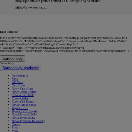
dotyczące zużycia paliwa i emisji CO2 dostępne są na stronie
https://www.toyota.pl/.
Read timed out
POST https://dxp-webcarconfig.toyota-europe.com/v1/car-config/pl/pl?path=configure/b6866060-c84a-4a43-
b968-25947907b9cc/17209652-587d-4902-bf54-4a47216194b4&c=b4da34a1-391c-4b57-a153-13ac02e8da7f
with body {"reduxState":{"carConfigSettings":{"loadedStepUrls":
{"configure":"https://www.toyotajeleniagora.pl/nowe-samochody/nowa-
camry/konfigurator","specs":"https://www.toyotajeleniagora.pl/nowe-samochody/nowa-camry/specyfikacja"}}}}
Samochody
Samochody
Samochody osobowe
Nowe Aygo X
Yaris
GR Yaris
Yaris Cross
Nowy Yaris Cross
Nowy Urban Cruiser
Corolla Hatchback
Corolla Sedan
Corolla TS Kombi
Nowa Corolla Cross
Toyota C-HR
Toyota C-HR Plug-in
Nowa Toyota C-HR+
Nowa Toyota bZ4X
Nowa Toyota bZ4X Touring
Camry
Prius
Mirai