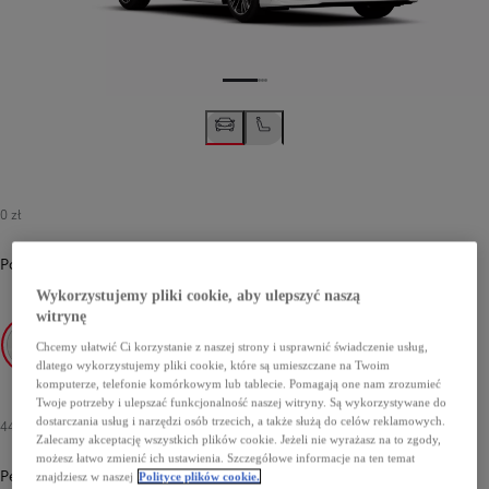
0 zł
Podstawowy
-
040 Pure White
0 zł
Wykorzystujemy pliki cookie, aby ulepszyć naszą
witrynę
Chcemy ułatwić Ci korzystanie z naszej strony i usprawnić świadczenie usług,
dlatego wykorzystujemy pliki cookie, które są umieszczane na Twoim
040 Pure White
komputerze, telefonie komórkowym lub tablecie. Pomagają one nam zrozumieć
Twoje potrzeby i ulepszać funkcjonalność naszej witryny. Są wykorzystywane do
dostarczania usług i narzędzi osób trzecich, a także służą do celów reklamowych.
4400 zł
Zalecamy akceptację wszystkich plików cookie. Jeżeli nie wyrażasz na to zgody,
możesz łatwo zmienić ich ustawienia. Szczegółowe informacje na ten temat
Perłowy
znajdziesz w naszej
Polityce plików cookie.