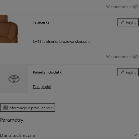
W standardzie
Tapicerka
Edytuj
Tapicerka
LA41 Tapicerka brązowa skórzana
W standardzie
Pakiety i dodatki
Edytuj
Pakiety i d
Przeglądaj
Informacje o producencie
Parametry
Dane techniczne