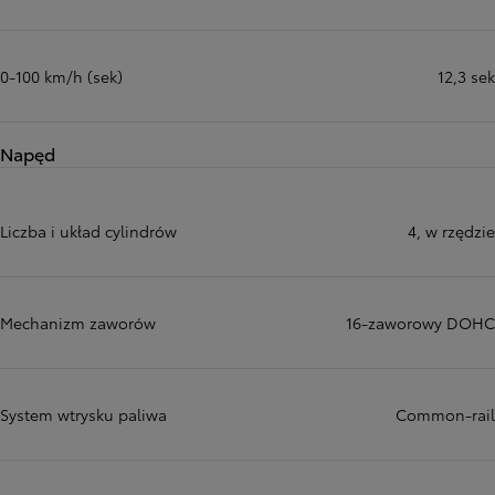
0-100 km/h (sek)
12,3 sek
Napęd
Liczba i układ cylindrów
4, w rzędzie
Więcej informacji
Mechanizm zaworów
16-zaworowy DOHC
System wtrysku paliwa
Common-rail