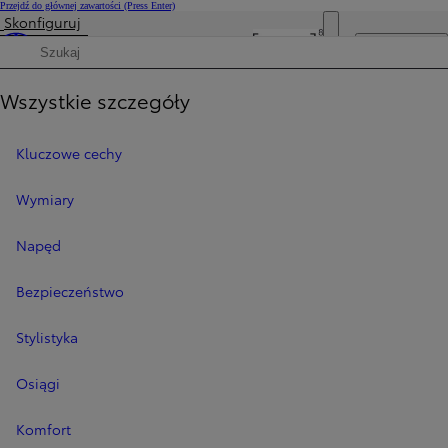
Przejdź do głównej zawartości
(Press Enter)
Skonfiguruj
Cena została zaktualizowana Cena Twojej konfiguracji została zmieniona na 449 900 zł.
Otwórz menu
Wyszukaj dane techniczne
Wszystkie szczegóły
Kluczowe cechy
Wymiary
Napęd
Bezpieczeństwo
Stylistyka
Osiągi
Komfort