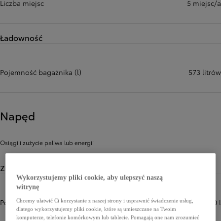
Liczba miejsc
5 miejsc/a
Ładowność
Pojemność bagażnika (l)
573 litrów
Napęd
Osiągi i zużycie paliwa lub energii
Zużycie paliwa lub energii
Wykorzystujemy pliki cookie, aby ulepszyć naszą
witrynę
Pojemność zbiornika paliwa (l)
80 l
Chcemy ułatwić Ci korzystanie z naszej strony i usprawnić świadczenie usług,
dlatego wykorzystujemy pliki cookie, które są umieszczane na Twoim
komputerze, telefonie komórkowym lub tablecie. Pomagają one nam zrozumieć