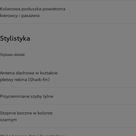
Kolanowa poduszka powietrzna
kierowcy i pasażera
Stylistyka
Stylowe detale
Antena dachowa w kształcie
płetwy rekina (Shark-fin)
Przyciemniane szyby tylne
Stopnie boczne w kolorze
czarnym
Wykończenie drzwi bagażnika w