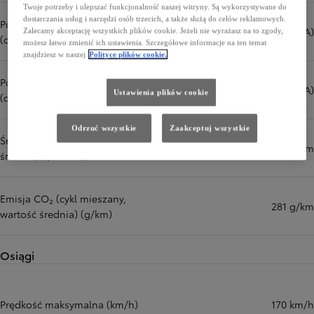
Twoje potrzeby i ulepszać funkcjonalność naszej witryny. Są wykorzystywane do
dostarczania usług i narzędzi osób trzecich, a także służą do celów reklamowych.
Poziom hałasu na postoju
73,0 dB(A)
Zalecamy akceptację wszystkich plików cookie. Jeżeli nie wyrażasz na to zgody,
(dB(A))
możesz łatwo zmienić ich ustawienia. Szczegółowe informacje na ten temat
znajdziesz w naszej
Polityce plików cookie.
Poziom hałasu podczas jazdy
68,0 dB(A)
Ustawienia plików cookie
(dB(A))
Odrzuć wszystkie
Zaakceptuj wszystkie
Średnio (cykl mieszany, wartość
10,7 l/100 km
średnia) (l/100 km)
Emisja CO₂ (cykl mieszany,
281 g/km
wartość średnia) (g/km)
Osiągi
Prędkość maksymalna (km/h)
170 km/h