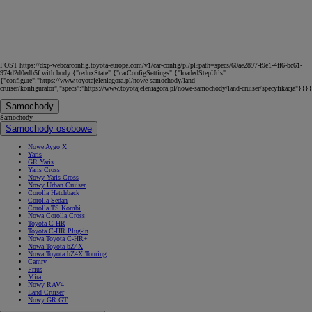
POST https://dxp-webcarconfig.toyota-europe.com/v1/car-config/pl/pl?path=specs/60ae2897-f9e1-4ff6-bc61-
974d2d0edb5f with body {"reduxState":{"carConfigSettings":{"loadedStepUrls":
{"configure":"https://www.toyotajeleniagora.pl/nowe-samochody/land-
cruiser/konfigurator","specs":"https://www.toyotajeleniagora.pl/nowe-samochody/land-cruiser/specyfikacja"}}}}
Samochody
Samochody
Samochody osobowe
Nowe Aygo X
Yaris
GR Yaris
Yaris Cross
Nowy Yaris Cross
Nowy Urban Cruiser
Corolla Hatchback
Corolla Sedan
Corolla TS Kombi
Nowa Corolla Cross
Toyota C-HR
Toyota C-HR Plug-in
Nowa Toyota C-HR+
Nowa Toyota bZ4X
Nowa Toyota bZ4X Touring
Camry
Prius
Mirai
Nowy RAV4
Land Cruiser
Nowy GR GT