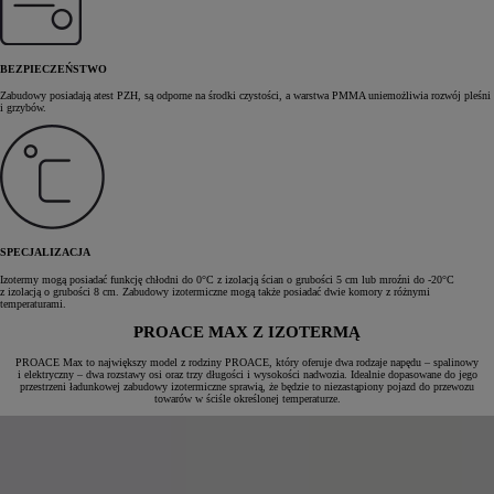
BEZPIECZEŃSTWO
Zabudowy posiadają atest PZH, są odporne na środki czystości, a warstwa PMMA uniemożliwia rozwój pleśni
i grzybów.
SPECJALIZACJA
Izotermy mogą posiadać funkcję chłodni do 0°C z izolacją ścian o grubości 5 cm lub mroźni do -20°C
z izolacją o grubości 8 cm. Zabudowy izotermiczne mogą także posiadać dwie komory z różnymi
temperaturami.
PROACE MAX Z IZOTERMĄ
PROACE Max to największy model z rodziny PROACE, który oferuje dwa rodzaje napędu – spalinowy
i elektryczny – dwa rozstawy osi oraz trzy długości i wysokości nadwozia. Idealnie dopasowane do jego
przestrzeni ładunkowej zabudowy izotermiczne sprawią, że będzie to niezastąpiony pojazd do przewozu
towarów w ściśle określonej temperaturze.