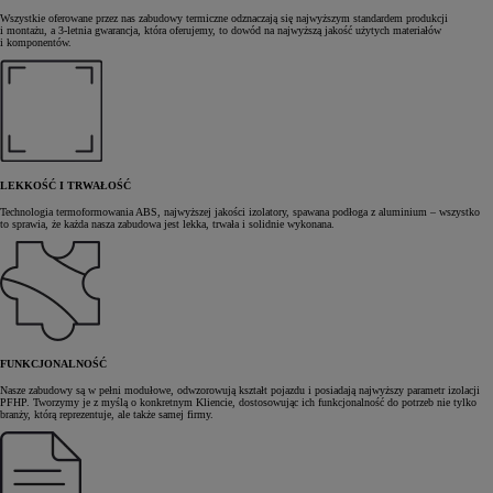
Wszystkie oferowane przez nas zabudowy termiczne odznaczają się najwyższym standardem produkcji
i montażu, a 3-letnia gwarancja, która oferujemy, to dowód na najwyższą jakość użytych materiałów
i komponentów.
LEKKOŚĆ I TRWAŁOŚĆ
Technologia termoformowania ABS, najwyższej jakości izolatory, spawana podłoga z aluminium – wszystko
to sprawia, że każda nasza zabudowa jest lekka, trwała i solidnie wykonana.
FUNKCJONALNOŚĆ
Nasze zabudowy są w pełni modułowe, odwzorowują kształt pojazdu i posiadają najwyższy parametr izolacji
PFHP. Tworzymy je z myślą o konkretnym Kliencie, dostosowując ich funkcjonalność do potrzeb nie tylko
branży, którą reprezentuje, ale także samej firmy.