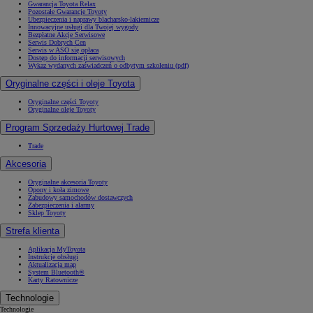
Gwarancja Toyota Relax
Pozostałe Gwarancje Toyoty
Ubezpieczenia i naprawy blacharsko-lakiernicze
Innowacyjne usługi dla Twojej wygody
Bezpłatne Akcje Serwisowe
Serwis Dobrych Cen
Serwis w ASO się opłaca
Dostęp do informacji serwisowych
Od
105 300 zł
Wykaz wydanych zaświadczeń o odbytym szkoleniu (pdf)
Corolla Hatchback
Oryginalne części i oleje Toyota
HYBRID
Oryginalne części Toyoty
Oryginalne oleje Toyoty
Program Sprzedaży Hurtowej Trade
Trade
Akcesoria
Oryginalne akcesoria Toyoty
Opony i koła zimowe
Zabudowy samochodów dostawczych
Zabezpieczenia i alarmy
Sklep Toyoty
Strefa klienta
Aplikacja MyToyota
Instrukcje obsługi
Aktualizacja map
System Bluetooth®
Karty Ratownicze
Technologie
Technologie