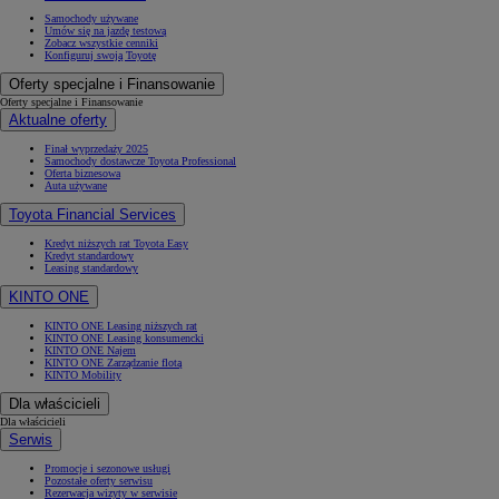
Samochody używane
Umów się na jazdę testową
Zobacz wszystkie cenniki
Konfiguruj swoją Toyotę
Oferty specjalne i Finansowanie
Oferty specjalne i Finansowanie
Aktualne oferty
Finał wyprzedaży 2025
Samochody dostawcze Toyota Professional
Oferta biznesowa
Auta używane
Toyota Financial Services
Kredyt niższych rat Toyota Easy
Kredyt standardowy
Leasing standardowy
KINTO ONE
KINTO ONE Leasing niższych rat
KINTO ONE Leasing konsumencki
KINTO ONE Najem
KINTO ONE Zarządzanie flotą
KINTO Mobility
Dla właścicieli
Dla właścicieli
Serwis
Promocje i sezonowe usługi
Pozostałe oferty serwisu
Rezerwacja wizyty w serwisie