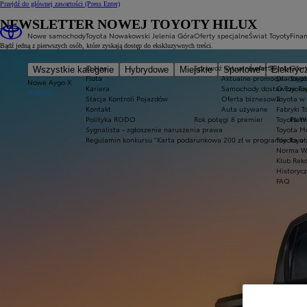
Przejdź do głównej zawartości
(Press Enter)
NEWSLETTER NOWEJ TOYOTY HILUX
Nowe samochody
Toyota Nowakowski Jelenia Góra
Oferty specjalne
Świat Toyoty
Fina
Bądź jedną z pierwszych osób, które zyskają dostęp do ekskluzywnych treści.
O Nas
Sprawdź aktualne oferty
Świat Toyoty
Ofert
Wszystkie kategorie
Hybrydowe
Miejskie
Sportowe
Elektryc
Flota
Aktualne promocje
Dlaczego
Toyot
Nowe Aygo X
Kariera
Samochody dostawcze Toy
O Toyoci
HYBRID
Stacja Kontroli Pojazdów
Oferta biznesowa
Toyota w
Kontakt
Auta używane
Fabryki T
Polityka RODO
Rok potęgi 8 premier
Toyota W
Płatn
Sygnalista - zgłoszenie naruszenia prawa
Toyota Mo
Regulamin konkursu "Karta podarunkowa 200 zł w programie Toyo
Toyota a
Norma W
Klub Rek
Historyc
FAQ