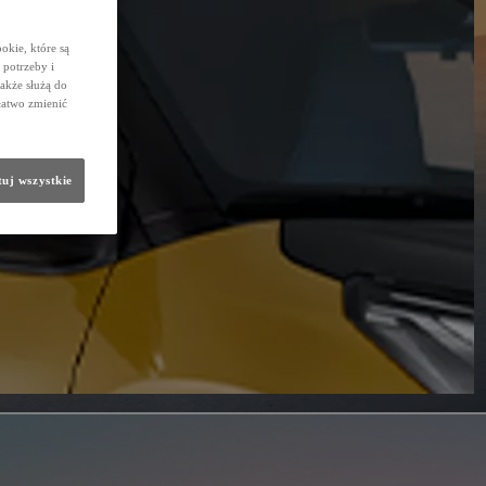
okie, które są
potrzeby i
także służą do
łatwo zmienić
uj wszystkie