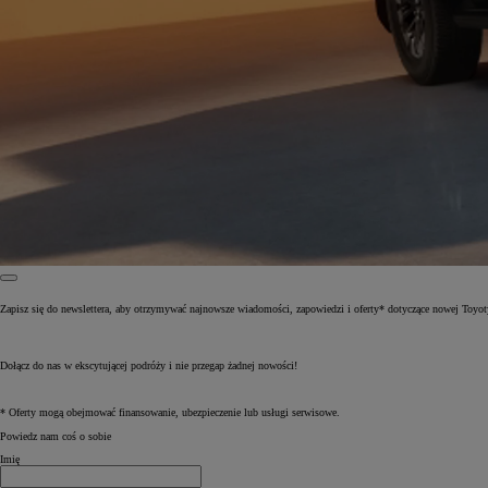
Zapisz się do newslettera, aby otrzymywać najnowsze wiadomości, zapowiedzi i oferty* dotyczące nowej Toyot
Od
81 900 zł
Dołącz do nas w ekscytującej podróży i nie przegap żadnej nowości!
Yaris Cross
HYBRID
* Oferty mogą obejmować finansowanie, ubezpieczenie lub usługi serwisowe.
Powiedz nam coś o sobie
Imię