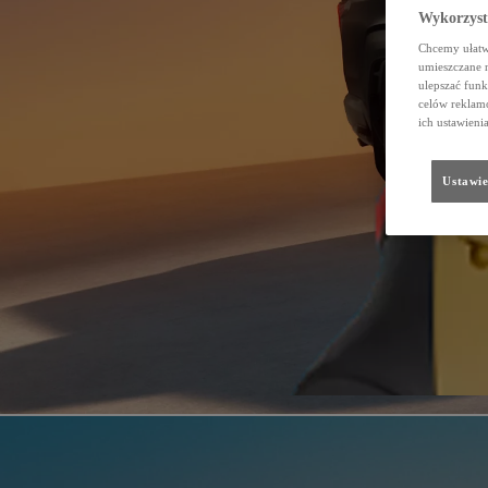
Wykorzystu
Chcemy ułatwi
umieszczane 
ulepszać funk
celów reklamo
ich ustawieni
Ustawie