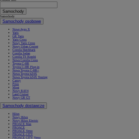
Samochody
Samochody
Samochody osobowe
Nowe Aygo X
Yaris
GR Yaris
Yaris Cross
Nowy Yaris Cross
Nowy Urban Cruiser
Corolla Hatchback
Corolla Sedan
Corolla TS Kombi
Nowa Corolla Cross
Toyota C-HR
Toyota C-HR Plug-in
Nowa Toyota C-HR+
Nowa Toyota bZ4X
Nowa Toyota bZ4X Touring
Camry
Prius
Mirai
Nowy RAV4
Land Cruiser
Nowy GR GT
Samochody dostawcze
Hilux
Nowy Hilux
Nowy Hilux Electric
PROACE Max
PROACE
PROACE Verso
PROACE CITY
PROACE CITY Verso