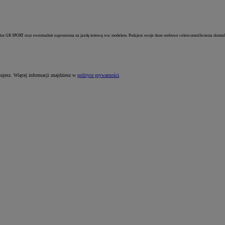
lux GR SPORT oraz ewentualnie zaproszenia na jazdę testową ww. modelem. Podajesz swoje dane osobowe celem umożliwienia skontaktow
sujesz. Więcej informacji znajdziesz w
polityce prywatności
.