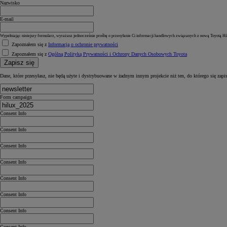
Nazwisko
E-mail
Wypełniając niniejszy formularz, wyrażasz jednocześnie prośbę o przesyłanie Ci informacji handlowych związanych z nową Toyotą Hi
Zapoznałem się z
Informacją o ochronie prywatności
Zapoznałem się z
Ogólną Polityką Prywatności i Ochrony Danych Osobowych Toyota
Zapisz się
Dane, które przesyłasz, nie będą użyte i dystrybuowane w żadnym innym projekcie niż ten, do którego się zapi
Form campaign
Consent Info
Consent Info
Consent Info
Consent Info
Consent Info
Consent Info
Consent Info
Consent Info