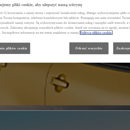
jemy pliki cookie, aby ulepszyć naszą witrynę
ć Ci korzystanie z naszej strony i usprawnić świadczenie usług, dlatego wykorzystujemy pliki co
na Twoim komputerze, telefonie komórkowym lub tablecie. Pomagają one nam zrozumieć Twoje 
cjonalność naszej witryny. Są wykorzystywane do dostarczania usług i narzędzi osób trzecich, a 
wych. Zalecamy akceptację wszystkich plików cookie. Jeżeli nie wyrażasz na to zgody, możesz 
a. Szczegółowe informacje na ten temat znajdziesz w naszej
Polityce plików cookie.
nia plików cookie
Odrzuć wszystkie
Zaakcept