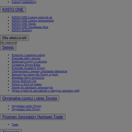
Leasing standardowy
KINTO ONE
KINTO ONE Leasing niższych rat
KINTO ONE Leasing konsumencki
KINTO ONE Najem
KINTO ONE Zarządzanie flotą
KINTO Mobility
Dla właścicieli
Dla właścicieli
Serwis
Promocje i sezonowe usługi
Pozostałe oferty serwisu
Rezerwacja wizyty w serwisie
Gwarancja Toyota Relax
Pozostałe Gwarancje Toyoty
Ubezpieczenia i naprawy blacharsko-lakiernicze
Innowacyjne usługi dla Twojej wygody
Bezpłatne Akcje Serwisowe
Serwis Dobrych Cen
Serwis w ASO się opłaca
Dostęp do informacji serwisowych
Wykaz wydanych zaświadczeń o odbytym szkoleniu (pdf)
Oryginalne części i oleje Toyota
Oryginalne części Toyoty
Oryginalne oleje Toyoty
Program Sprzedaży Hurtowej Trade
Trade