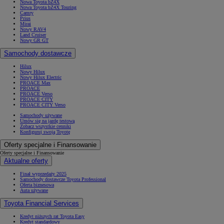
Nowa Toyota bZ4X
Nowa Toyota bZ4X Touring
Camry
Prius
Mirai
Nowy RAV4
Land Cruiser
Nowy GR GT
Samochody dostawcze
Hilux
Nowy Hilux
Nowy Hilux Electric
PROACE Max
PROACE
PROACE Verso
PROACE CITY
PROACE CITY Verso
Samochody używane
Umów się na jazdę testową
Zobacz wszystkie cenniki
Konfiguruj swoją Toyotę
Oferty specjalne i Finansowanie
Oferty specjalne i Finansowanie
Aktualne oferty
Finał wyprzedaży 2025
Samochody dostawcze Toyota Professional
Oferta biznesowa
Auta używane
Toyota Financial Services
Kredyt niższych rat Toyota Easy
Kredyt standardowy