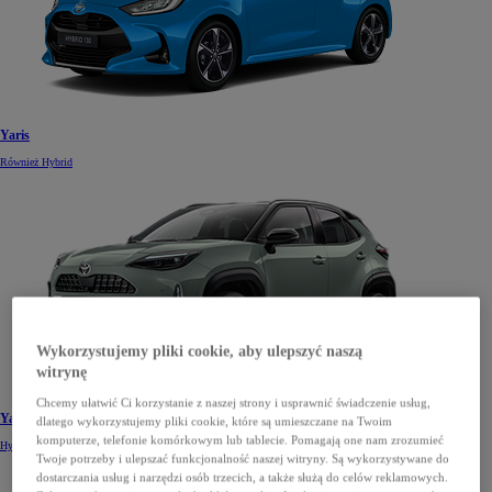
Yaris
Również Hybrid
Wykorzystujemy pliki cookie, aby ulepszyć naszą
witrynę
Chcemy ułatwić Ci korzystanie z naszej strony i usprawnić świadczenie usług,
Yaris Cross
dlatego wykorzystujemy pliki cookie, które są umieszczane na Twoim
komputerze, telefonie komórkowym lub tablecie. Pomagają one nam zrozumieć
Hybrid
Twoje potrzeby i ulepszać funkcjonalność naszej witryny. Są wykorzystywane do
dostarczania usług i narzędzi osób trzecich, a także służą do celów reklamowych.