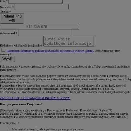
Imię *
Nazwisko *
Telefon *
Poland +48
+48
Adres e-mail *
Dodatkowa wiadomość (opcjonalne)
Rozumiem informację
o polityce prywatności (otwiera się w nowej karcie)
.
Umów mnie na jazdę
testową.*
Wyślij
Pola oznaczone * są obowiązkowe, aby wybrany Diler mógł skontaktować się z Tobą i potwierdzić umówienie
jazdy testowej.
Pozostawiasz nam swoje dane osobowe poprzez formularz stanowiący prośbę o umówienie i realizację usługi
jazdy testowej. W ten sposób, podajesz nam swoje dane kontaktowe celem skontaktowania się przez nas z Tobą
telefonicznie lub mailowo.
Pozostawienie Twoich danych jest dobrowolne, ale konieczne abyś mógł skorzystać z usługi jazdy testowej.
W związku z usługą jazdy testowej i przekazanymi danymi, Toyota Central Europe Sp. z o.o., 02-
673 Warszawa, ul. Konstruktorska 5 (TCE) oraz wybrany diler są administratorami Twoich danych osobowych.
ZAPOZNAJ SIĘ Z OBOWIĄZKIEM INFORMACYJNYM
Kto i jak przetwarza Twoje dane?
(Obowiązek informacyjny wynikający z Rozporządzenia Parlamentu Europejskiego i Rady (UE)
2016/679 z dnia 27 kwietnia 2016 r. w sprawie ochrony osób fizycznych w związku z przetwarzaniem danych
osobowych i w sprawie swobodnego przepływu takich danych oraz uchylenia dyrektywy 95/46/WE (RODO))
Informujemy, iż:
Administrator danych, cele i podstawy prawne przetwarzania: