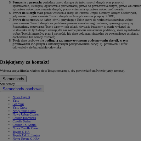
Pouczenie o prawach:
posiadasz prawo dostępu do treści swoich danych oraz prawo ich
sprostowania, usunięcia, ograniczenia przetwarzania, prawo do przenoszenia danych, prawo wniesienia
sprzeciwu wobec przetwarzania danych, prawo wniesienia sprzeciwu wobec profilowania;
Prawo do skargi:
masz prawo wniesienia skargi do Prezesa Urzędu Ochrony Danych Osobowych,
gdy uznasz, iż przetwarzanie Twoich danych osobowych narusza przepisy RODO;
Prawo do sprzeciwu:
w każdej chwili przysługuje Tobie prawo do wniesienia sprzeciwu wobec
przetwarzania Twoich danych na podstawie prawnie uzasadnionego interesu, opisanego powyżej.
Przestaniemy przetwarzać Twoje dane w tych celach, chyba że będziemy w stanie wykazać, że
w stosunku do tych danych istnieją dla nas ważne prawnie uzasadnione podstawy, które są nadrzędne
wobec Twoich interesów, praw i wolności, lub dane będą nam niezbędne do ewentualnego ustalenia,
dochodzenia lub obrony roszczeń;
Twoje dane osobowe
nie podlegają zautomatyzowanemu podejmowaniu decyzji, w tym
profilowaniu
związanym z automatycznym podejmowaniem decyzji tj. profilowaniu które
odbywałoby się bez udziału człowieka.
Dziękujemy za kontakt!
Wybrana stacja dilerska wkrótce się z Tobą skontaktuje, aby potwierdzić umówienie jazdy testowej.
Samochody
Samochody
Samochody osobowe
Nowe Aygo X
Yaris
GR Yaris
Yaris Cross
Nowy Yaris Cross
Nowy Urban Cruiser
Corolla Hatchback
Corolla Sedan
Corolla TS Kombi
Nowa Corolla Cross
Toyota C-HR
Toyota C-HR Plug-in
Nowa Toyota C-HR+