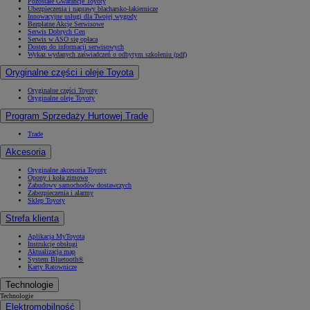
Pozostałe Gwarancje Toyoty
Ubezpieczenia i naprawy blacharsko-lakiernicze
Innowacyjne usługi dla Twojej wygody
Bezpłatne Akcje Serwisowe
Serwis Dobrych Cen
Serwis w ASO się opłaca
Dostęp do informacji serwisowych
Wykaz wydanych zaświadczeń o odbytym szkoleniu (pdf)
Oryginalne części i oleje Toyota
Oryginalne części Toyoty
Oryginalne oleje Toyoty
Program Sprzedaży Hurtowej Trade
Trade
Akcesoria
Oryginalne akcesoria Toyoty
Opony i koła zimowe
Zabudowy samochodów dostawczych
Zabezpieczenia i alarmy
Sklep Toyoty
Strefa klienta
Aplikacja MyToyota
Instrukcje obsługi
Aktualizacja map
System Bluetooth®
Karty Ratownicze
Technologie
Technologie
Elektromobilność