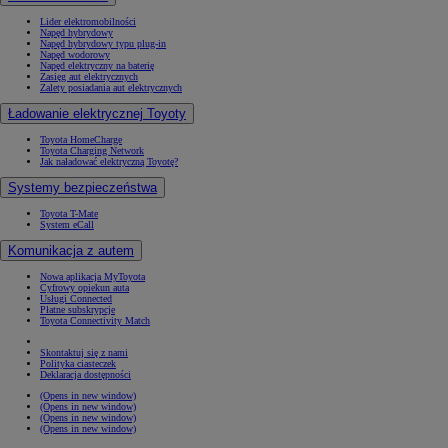
Lider elektromobilności
Napęd hybrydowy
Napęd hybrydowy typu plug-in
Napęd wodorowy
Napęd elektryczny na baterię
Zasięg aut elektrycznych
Zalety posiadania aut elektrycznych
Ładowanie elektrycznej Toyoty
Toyota HomeCharge
Toyota Charging Network
Jak naładować elektryczną Toyotę?
Systemy bezpieczeństwa
Toyota T-Mate
System eCall
Komunikacja z autem
Nowa aplikacja MyToyota
Cyfrowy opiekun auta
Usługi Connected
Płatne subskrypcje
Toyota Connectivity Match
Skontaktuj się z nami
Polityka ciasteczek
Deklaracja dostępności
(Opens in new window)
(Opens in new window)
(Opens in new window)
(Opens in new window)