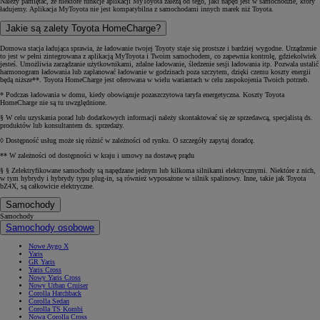
Należy pamiętać, że niektóre funkcje aplikacji MyToyota zależą od tego, jaki napęd jest w samochodzie, który
ładujemy. Aplikacja MyToyota nie jest kompatybilna z samochodami innych marek niż Toyota.
Jakie są zalety Toyota HomeCharge?
Domowa stacja ładująca sprawia, że ładowanie twojej Toyoty staje się prostsze i bardziej wygodne. Urządzenie
to jest w pełni zintegrowana z aplikacją MyToyota i Twoim samochodem, co zapewnia kontrolę, gdziekolwiek
jesteś. Umożliwia zarządzanie użytkownikami, zdalne ładowanie, śledzenie sesji ładowania itp. Pozwala ustalić
harmonogram ładowania lub zaplanować ładowanie w godzinach poza szczytem, dzięki czemu koszty energii
będą niższe**. Toyota HomeCharge jest oferowana w wielu wariantach w celu zaspokojenia Twoich potrzeb.
* Podczas ładowania w domu, kiedy obowiązuje pozaszczytowa taryfa energetyczna. Koszty Toyota
HomeCharge nie są tu uwzględnione.
§ W celu uzyskania porad lub dodatkowych informacji należy skontaktować się ze sprzedawcą, specjalistą ds.
produktów lub konsultantem ds. sprzedaży.
◊ Dostępność usług może się różnić w zależności od rynku. O szczegóły zapytaj doradcę.
** W zależności od dostępności w kraju i umowy na dostawę prądu
§ § Zelektryfikowane samochody są napędzane jednym lub kilkoma silnikami elektrycznymi. Niektóre z nich,
w tym hybrydy i hybrydy typu plug-in, są również wyposażone w silnik spalinowy. Inne, takie jak Toyota
bZ4X, są całkowicie elektryczne.
Samochody
Samochody
Samochody osobowe
Nowe Aygo X
Yaris
GR Yaris
Yaris Cross
Nowy Yaris Cross
Nowy Urban Cruiser
Corolla Hatchback
Corolla Sedan
Corolla TS Kombi
Nowa Corolla Cross