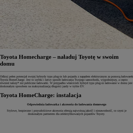
Toyota Homecharge – naładuj Toyotę w swoim
domu
Odkryj pełen potencjał swojej hybrydy typu plug-in lub pojazdu z napędem elektrycznym za pomocą ładowarek
Toyota HomeCharge. Jest to szybki i łatwy sposób ładowania Twojego samochodu, wygodniejszy, a często
również tańszy* niż publiczne ładowarki. W przypadku właścicieli hybryd typu plug-in ładowanie w domu jest
doskonałym sposobem na maksymalizację długości jazdy w trybie EV.
Toyota HomeCharge: instalacja
Odpowiednia ładowarka i akcesoria do ładowania domowego
Stylowe, bezpieczne i przyszłościowe akcesoria oferują najwyższą jakość i niezawodność, co czyni je
doskonałym partnerem dla zelektryfikowanych pojazdów Toyoty.