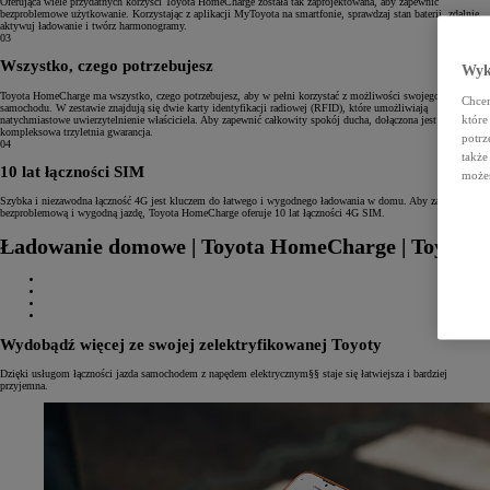
Oferująca wiele przydatnych korzyści Toyota HomeCharge została tak zaprojektowana, aby zapewnić
bezproblemowe użytkowanie. Korzystając z aplikacji MyToyota na smartfonie, sprawdzaj stan baterii, zdalnie
aktywuj ładowanie i twórz harmonogramy.
03
Wszystko, czego potrzebujesz
Wyko
Toyota HomeCharge ma wszystko, czego potrzebujesz, aby w pełni korzystać z możliwości swojego
Chcem
samochodu. W zestawie znajdują się dwie karty identyfikacji radiowej (RFID), które umożliwiają
które
natychmiastowe uwierzytelnienie właściciela. Aby zapewnić całkowity spokój ducha, dołączona jest również
kompleksowa trzyletnia gwarancja.
potrz
04
także
10 lat łączności SIM
możes
Szybka i niezawodna łączność 4G jest kluczem do łatwego i wygodnego ładowania w domu. Aby zapewnić
bezproblemową i wygodną jazdę, Toyota HomeCharge oferuje 10 lat łączności 4G SIM.
Ładowanie domowe | Toyota HomeCharge | Toyota
Wydobądź więcej ze swojej zelektryfikowanej Toyoty
Dzięki usługom łączności jazda samochodem z napędem elektrycznym§§ staje się łatwiejsza i bardziej
przyjemna.