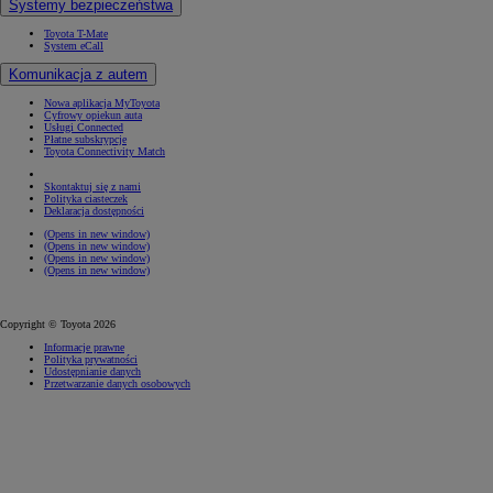
Systemy bezpieczeństwa
Toyota T-Mate
System eCall
Komunikacja z autem
Nowa aplikacja MyToyota
Cyfrowy opiekun auta
Usługi Connected
Płatne subskrypcje
Toyota Connectivity Match
Skontaktuj się z nami
Polityka ciasteczek
Deklaracja dostępności
(Opens in new window)
(Opens in new window)
(Opens in new window)
(Opens in new window)
Copyright © Toyota 2026
Informacje prawne
Polityka prywatności
Udostępnianie danych
Przetwarzanie danych osobowych