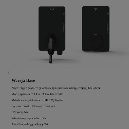
Wersja Base
Złącze: Typ 2 (wybierz gniazdo (w tym przesłonę zabezpieczającą) lub kabel)
Moc wyjściowa: 7,4 kW, 11 kW lub 22 kW
Metoda uwierzytelnienia: RFID / MyToyota
Łączność: Wi-Fi, Ethernet, Bluetooth
LTE (4G): Nie
Wbudowany wyświetlacz: Nie
Aktualizacje drogą radiową: Tak