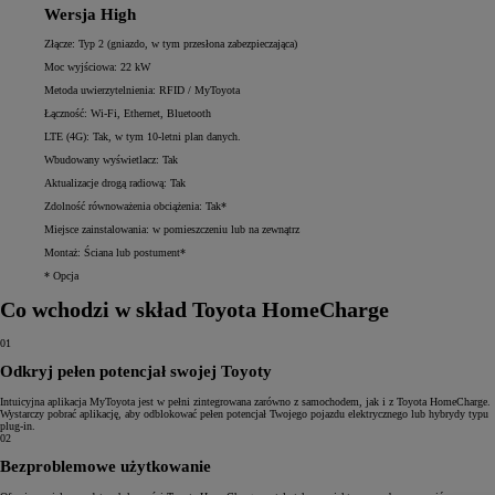
Wersja High
Złącze: Typ 2 (gniazdo, w tym przesłona zabezpieczająca)
Moc wyjściowa: 22 kW
Metoda uwierzytelnienia: RFID / MyToyota
Łączność: Wi-Fi, Ethernet, Bluetooth
LTE (4G): Tak, w tym 10-letni plan danych.
Wbudowany wyświetlacz: Tak
Aktualizacje drogą radiową: Tak
Zdolność równoważenia obciążenia: Tak*
Miejsce zainstalowania: w pomieszczeniu lub na zewnątrz
Montaż: Ściana lub postument*
* Opcja
Co wchodzi w skład Toyota HomeCharge
01
Odkryj pełen potencjał swojej Toyoty
Intuicyjna aplikacja MyToyota jest w pełni zintegrowana zarówno z samochodem, jak i z Toyota HomeCharge.
Wystarczy pobrać aplikację, aby odblokować pełen potencjał Twojego pojazdu elektrycznego lub hybrydy typu
plug-in.
02
Bezproblemowe użytkowanie