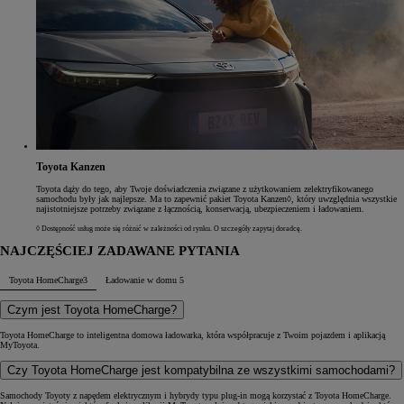
Toyota Kanzen
Toyota dąży do tego, aby Twoje doświadczenia związane z użytkowaniem zelektryfikowanego
samochodu były jak najlepsze. Ma to zapewnić pakiet Toyota Kanzen◊, który uwzględnia wszystkie
najistotniejsze potrzeby związane z łącznością, konserwacją, ubezpieczeniem i ładowaniem.
◊ Dostępność usług może się różnić w zależności od rynku. O szczegóły zapytaj doradcę.
NAJCZĘŚCIEJ ZADAWANE PYTANIA
Toyota HomeCharge
3
Ładowanie w domu
5
Czym jest Toyota HomeCharge?
Toyota HomeCharge to inteligentna domowa ładowarka, która współpracuje z Twoim pojazdem i aplikacją
MyToyota.
Czy Toyota HomeCharge jest kompatybilna ze wszystkimi samochodami?
Samochody Toyoty z napędem elektrycznym i hybrydy typu plug-in mogą korzystać z Toyota HomeCharge.