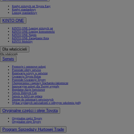
Kredyt niższych rat Toyota Easy
Kredyt standardowy
Leasing standardowy
KINTO ONE
KINTO ONE Leasing niższych rat
KINTO ONE Leasing konsumencki
KINTO ONE Najem
KINTO ONE Zarządzanie flotą
KINTO Mobility
Dla właścicieli
Dla właścicieli
Serwis
Promocje i sezonowe usługi
Pozostałe oferty serwisu
Rezerwacja wizyty w serwisie
Gwarancja Toyota Relax
Pozostałe Gwarancje Toyoty
Ubezpieczenia i naprawy blacharsko-lakiernicze
Innowacyjne usługi dla Twojej wygody
Bezpłatne Akcje Serwisowe
Serwis Dobrych Cen
Serwis w ASO się opłaca
Dostęp do informacji serwisowych
Wykaz wydanych zaświadczeń o odbytym szkoleniu (pdf)
Oryginalne części i oleje Toyota
Oryginalne części Toyoty
Oryginalne oleje Toyoty
Program Sprzedaży Hurtowej Trade