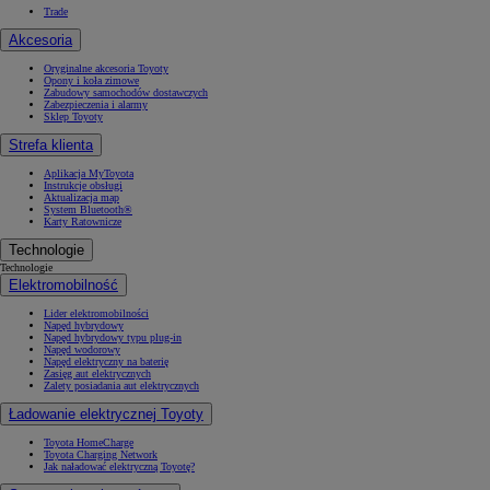
Trade
Akcesoria
Oryginalne akcesoria Toyoty
Opony i koła zimowe
Zabudowy samochodów dostawczych
Zabezpieczenia i alarmy
Sklep Toyoty
Strefa klienta
Aplikacja MyToyota
Instrukcje obsługi
Aktualizacja map
System Bluetooth®
Karty Ratownicze
Technologie
Technologie
Elektromobilność
Lider elektromobilności
Napęd hybrydowy
Napęd hybrydowy typu plug-in
Napęd wodorowy
Napęd elektryczny na baterię
Zasięg aut elektrycznych
Zalety posiadania aut elektrycznych
Ładowanie elektrycznej Toyoty
Toyota HomeCharge
Toyota Charging Network
Jak naładować elektryczną Toyotę?