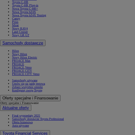
Toyota C-HR
Toyota C-HR Plug-in
Nowa Toyota C-HR+
Nowa Toyota bZ4X
Nowa Toyota bZ4X Touring
Camry
Prius
Mirai
Nowy RAV4
Land Cruiser
Nowy GR GT
Samochody dostawcze
Hilux
Nowy Hilux
Nowy Hilux Electric
PROACE Max
PROACE
PROACE Verso
PROACE CITY
PROACE CITY Verso
Samochody używane
Umów się na jazdę testową
Zobacz wszystkie cenniki
Konfiguruj swoją Toyotę
Oferty specjalne i Finansowanie
Oferty specjalne i Finansowanie
Aktualne oferty
Finał wyprzedaży 2025
Samochody dostawcze Toyota Professional
Oferta biznesowa
Auta używane
Toyota Financial Services