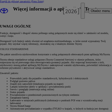
Przejdź do głównej zawartości
(Press Enter)
Więcej informacji o aplikacji MyToyota
Otwórz menu
UWAGI OGÓLNE
Funkcje, dostępność i długość okresu próbnego usług połączonych może się różnić w zależności od modelu,
wersji i kraju.
Dostępność tych funkcji zależy również od urządzenia multimedialnego, w które został wyposażony Twój
pojazd. Aby uzyskać więcej informacji, skontaktuj się z lokalnym dilerem Toyoty.
USŁUGI STANDARDOWE
Ten pakiet umożliwia użytkownikom korzystanie z usług połączonych oferowanych przez aplikację MyToyota.
Toyota oferuje standardowe usługi połączone (Toyota Connected Services) w okresie próbnym, który
rozpoczyna się od pierwszego dnia obowiązywania gwarancji pojazdu. Aby rozpocząć korzystanie z nich,
użytkownicy muszą pobrać aplikację MyToyota i zaakceptować warunki użytkowania, potwierdzić informację o
ochronie prywatności i aktywować usługi standardowe.
Zawartość pakietu:
Przewodnik jazdy dla pojazdów standardowych, hybrydowych i elektrycznych
Podgląd poziomu paliwa
Znajdź mój samochód (lokalizacja pojazdu na mapie)
Lampki kontrolne (alerty w aplikacji i powiadomienia push)
Serwis i przeglądy (rezerwacja usług online)
Status pojazdu
Powiadomienie o przedmiotach pozostawionych na tylnym siedzeniu
Zarządzanie baterią
Ładowanie w miejscach publicznych (informacje o punktach POI wraz z wyszukiwarką stacji
ładowania)
Toyota HomeCharge
Automatyczne powiadamianie o wypadku (TYLKO w krajach, w których ta funkcja jest dostępna)