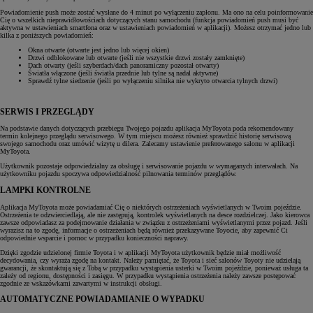
Powiadomienie push może zostać wysłane do 4 minut po wyłączeniu zapłonu. Ma ono na celu poinformowanie
Cię o wszelkich nieprawidłowościach dotyczących stanu samochodu (funkcja powiadomień push musi być
aktywna w ustawieniach smartfona oraz w ustawieniach powiadomień w aplikacji). Możesz otrzymać jedno lub
kilka z poniższych powiadomień:
Okna otwarte (otwarte jest jedno lub więcej okien)
Drzwi odblokowane lub otwarte (jeśli nie wszystkie drzwi zostały zamknięte)
Dach otwarty (jeśli szyberdach/dach panoramiczny pozostał otwarty)
Światła włączone (jeśli światła przednie lub tylne są nadal aktywne)
Sprawdź tylne siedzenie (jeśli po wyłączeniu silnika nie wykryto otwarcia tylnych drzwi)
SERWIS I PRZEGLĄDY
Na podstawie danych dotyczących przebiegu Twojego pojazdu aplikacja MyToyota poda rekomendowany
termin kolejnego przeglądu serwisowego. W tym miejscu możesz również sprawdzić historię serwisową
swojego samochodu oraz umówić wizytę u dilera. Zalecamy ustawienie preferowanego salonu w aplikacji
MyToyota.
Użytkownik pozostaje odpowiedzialny za obsługę i serwisowanie pojazdu w wymaganych interwałach. Na
użytkowniku pojazdu spoczywa odpowiedzialność pilnowania terminów przeglądów.
LAMPKI KONTROLNE
Aplikacja MyToyota może powiadamiać Cię o niektórych ostrzeżeniach wyświetlanych w Twoim pojeździe.
Ostrzeżenia te odzwierciedlają, ale nie zastępują, kontrolek wyświetlanych na desce rozdzielczej. Jako kierowca
zawsze odpowiadasz za podejmowanie działania w związku z ostrzeżeniami wyświetlanymi przez pojazd. Jeśli
wyrazisz na to zgodę, informacje o ostrzeżeniach będą również przekazywane Toyocie, aby zapewnić Ci
odpowiednie wsparcie i pomoc w przypadku konieczności naprawy.
Dzięki zgodzie udzielonej firmie Toyota i w aplikacji MyToyota użytkownik będzie miał możliwość
decydowania, czy wyraża zgodę na kontakt. Należy pamiętać, że Toyota i sieć salonów Toyoty nie udzielają
gwarancji, że skontaktują się z Tobą w przypadku wystąpienia usterki w Twoim pojeździe, ponieważ usługa ta
zależy od regionu, dostępności i zasięgu. W przypadku wystąpienia ostrzeżenia należy zawsze postępować
zgodnie ze wskazówkami zawartymi w instrukcji obsługi.
AUTOMATYCZNE POWIADAMIANIE O WYPADKU