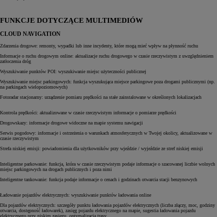
FUNKCJE DOTYCZĄCE MULTIMEDIÓW
CLOUD NAVIGATION
Zdarzenia drogowe: remonty, wypadki lub inne incydenty, które mogą mieć wpływ na płynność ruchu
Informacje o ruchu drogowym online: aktualizacje ruchu drogowego w czasie rzeczywistym z uwzględnieniem
zatłoczenia dróg
Wyszukiwanie punktów POI: wyszukiwanie miejsc użyteczności publicznej
Wyszukiwanie miejsc parkingowych: funkcja wyszukująca miejsce parkingowe poza drogami publicznymi (np.
na parkingach wielopoziomowych)
Fotoradar stacjonarny: urządzenie pomiaru prędkości na stałe zainstalowane w określonych lokalizacjach
Kontrola prędkości: aktualizowane w czasie rzeczywistym informacje o pomiarze prędkości
Drogowskazy: informacje drogowe widoczne na mapie systemu nawigacji
Serwis pogodowy: informacje i ostrzeżenia o warunkach atmosferycznych w Twojej okolicy, aktualizowane w
czasie rzeczywistym
Strefa niskiej emisji: powiadomienia dla użytkowników przy wjeździe / wyjeździe ze stref niskiej emisji
Inteligentne parkowanie: funkcja, która w czasie rzeczywistym podaje informacje o szacowanej liczbie wolnych
miejsc parkingowych na drogach publicznych i poza nimi
Inteligentne tankowanie: funkcja podaje informacje o cenach i godzinach otwarcia stacji benzynowych
Ładowanie pojazdów elektrycznych: wyszukiwanie punktów ładowania online
Dla pojazdów elektrycznych: szczegóły punktu ładowania pojazdów elektrycznych (liczba złączy, moc, godziny
otwarcia, dostępność ładowarek), zasięg pojazdu elektrycznego na mapie, sugestia ładowania pojazdu
elektrycznego przy niskim zasięgu, optymalizacja trasy