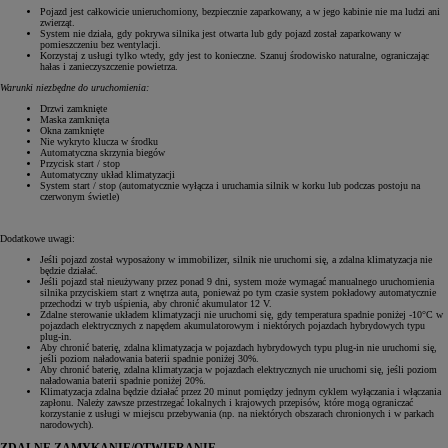
Pojazd jest całkowicie unieruchomiony, bezpiecznie zaparkowany, a w jego kabinie nie ma ludzi ani
zwierząt.
System nie działa, gdy pokrywa silnika jest otwarta lub gdy pojazd został zaparkowany w
pomieszczeniu bez wentylacji.
Korzystaj z usługi tylko wtedy, gdy jest to konieczne. Szanuj środowisko naturalne, ograniczając
hałas i zanieczyszczenie powietrza.
Warunki niezbędne do uruchomienia:
Drzwi zamknięte
Maska zamknięta
Okna zamknięte
Nie wykryto klucza w środku
Automatyczna skrzynia biegów
Przycisk start / stop
Automatyczny układ klimatyzacji
System start / stop (automatycznie wyłącza i uruchamia silnik w korku lub podczas postoju na
czerwonym świetle)
Dodatkowe uwagi:
Jeśli pojazd został wyposażony w immobilizer, silnik nie uruchomi się, a zdalna klimatyzacja nie
będzie działać.
Jeśli pojazd stał nieużywany przez ponad 9 dni, system może wymagać manualnego uruchomienia
silnika przyciskiem start z wnętrza auta, ponieważ po tym czasie system pokładowy automatycznie
przechodzi w tryb uśpienia, aby chronić akumulator 12 V.
Zdalne sterowanie układem klimatyzacji nie uruchomi się, gdy temperatura spadnie poniżej -10°C w
pojazdach elektrycznych z napędem akumulatorowym i niektórych pojazdach hybrydowych typu
plug-in.
Aby chronić baterię, zdalna klimatyzacja w pojazdach hybrydowych typu plug-in nie uruchomi się,
jeśli poziom naładowania baterii spadnie poniżej 30%.
Aby chronić baterię, zdalna klimatyzacja w pojazdach elektrycznych nie uruchomi się, jeśli poziom
naładowania baterii spadnie poniżej 20%.
Klimatyzacja zdalna będzie działać przez 20 minut pomiędzy jednym cyklem wyłączania i włączania
zapłonu. Należy zawsze przestrzegać lokalnych i krajowych przepisów, które mogą ograniczać
korzystanie z usługi w miejscu przebywania (np. na niektórych obszarach chronionych i w parkach
narodowych).