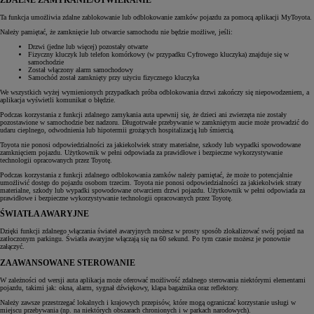
ZDALNE ZAMYKANIE/OTWIERANIE
Ta funkcja umożliwia zdalne zablokowanie lub odblokowanie zamków pojazdu za pomocą aplikacji MyToyota.
Należy pamiętać, że zamknięcie lub otwarcie samochodu nie będzie możliwe, jeśli:
Drzwi (jedne lub więcej) pozostały otwarte
Fizyczny kluczyk lub telefon komórkowy (w przypadku Cyfrowego kluczyka) znajduje się w
samochodzie
Został włączony alarm samochodowy
Samochód został zamknięty przy użyciu fizycznego kluczyka
We wszystkich wyżej wymienionych przypadkach próba odblokowania drzwi zakończy się niepowodzeniem, a
aplikacja wyświetli komunikat o błędzie.
Podczas korzystania z funkcji zdalnego zamykania auta upewnij się, że dzieci ani zwierzęta nie zostały
pozostawione w samochodzie bez nadzoru. Długotrwałe przebywanie w zamkniętym aucie może prowadzić do
udaru cieplnego, odwodnienia lub hipotermii grożących hospitalizacją lub śmiercią.
Toyota nie ponosi odpowiedzialności za jakiekolwiek straty materialne, szkody lub wypadki spowodowane
zamknięciem pojazdu. Użytkownik w pełni odpowiada za prawidłowe i bezpieczne wykorzystywanie
technologii opracowanych przez Toyotę.
Podczas korzystania z funkcji zdalnego odblokowania zamków należy pamiętać, że może to potencjalnie
umożliwić dostęp do pojazdu osobom trzecim. Toyota nie ponosi odpowiedzialności za jakiekolwiek straty
materialne, szkody lub wypadki spowodowane otwarciem drzwi pojazdu. Użytkownik w pełni odpowiada za
prawidłowe i bezpieczne wykorzystywanie technologii opracowanych przez Toyotę.
ŚWIATŁA AWARYJNE
Dzięki funkcji zdalnego włączania świateł awaryjnych możesz w prosty sposób zlokalizować swój pojazd na
zatłoczonym parkingu. Światła awaryjne włączają się na 60 sekund. Po tym czasie możesz je ponownie
załączyć.
ZAAWANSOWANE STEROWANIE
W zależności od wersji auta aplikacja może oferować możliwość zdalnego sterowania niektórymi elementami
pojazdu, takimi jak: okna, alarm, sygnał dźwiękowy, klapa bagażnika oraz reflektory.
Należy zawsze przestrzegać lokalnych i krajowych przepisów, które mogą ograniczać korzystanie usługi w
miejscu przebywania (np. na niektórych obszarach chronionych i w parkach narodowych).