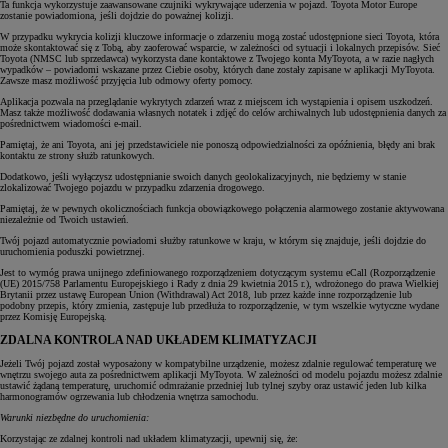
Ta funkcja wykorzystuje zaawansowane czujniki wykrywające uderzenia w pojazd. Toyota Motor Europe
zostanie powiadomiona, jeśli dojdzie do poważnej kolizji.
W przypadku wykrycia kolizji kluczowe informacje o zdarzeniu mogą zostać udostępnione sieci Toyota, która
może skontaktować się z Tobą, aby zaoferować wsparcie, w zależności od sytuacji i lokalnych przepisów. Sieć
Toyota (NMSC lub sprzedawca) wykorzysta dane kontaktowe z Twojego konta MyToyota, a w razie nagłych
wypadków – powiadomi wskazane przez Ciebie osoby, których dane zostały zapisane w aplikacji MyToyota.
Zawsze masz możliwość przyjęcia lub odmowy oferty pomocy.
Aplikacja pozwala na przeglądanie wykrytych zdarzeń wraz z miejscem ich wystąpienia i opisem uszkodzeń.
Masz także możliwość dodawania własnych notatek i zdjęć do celów archiwalnych lub udostępnienia danych za
pośrednictwem wiadomości e-mail.
Pamiętaj, że ani Toyota, ani jej przedstawiciele nie ponoszą odpowiedzialności za opóźnienia, błędy ani brak
kontaktu ze strony służb ratunkowych.
Dodatkowo, jeśli wyłączysz udostępnianie swoich danych geolokalizacyjnych, nie będziemy w stanie
zlokalizować Twojego pojazdu w przypadku zdarzenia drogowego.
Pamiętaj, że w pewnych okolicznościach funkcja obowiązkowego połączenia alarmowego zostanie aktywowana
niezależnie od Twoich ustawień.
Twój pojazd automatycznie powiadomi służby ratunkowe w kraju, w którym się znajduje, jeśli dojdzie do
uruchomienia poduszki powietrznej.
Jest to wymóg prawa unijnego zdefiniowanego rozporządzeniem dotyczącym systemu eCall (Rozporządzenie
(UE) 2015/758 Parlamentu Europejskiego i Rady z dnia 29 kwietnia 2015 r.), wdrożonego do prawa Wielkiej
Brytanii przez ustawę European Union (Withdrawal) Act 2018, lub przez każde inne rozporządzenie lub
podobny przepis, który zmienia, zastępuje lub przedłuża to rozporządzenie, w tym wszelkie wytyczne wydane
przez Komisję Europejską.
ZDALNA KONTROLA NAD UKŁADEM KLIMATYZACJI
Jeżeli Twój pojazd został wyposażony w kompatybilne urządzenie, możesz zdalnie regulować temperaturę we
wnętrzu swojego auta za pośrednictwem aplikacji MyToyota. W zależności od modelu pojazdu możesz zdalnie
ustawić żądaną temperaturę, uruchomić odmrażanie przedniej lub tylnej szyby oraz ustawić jeden lub kilka
harmonogramów ogrzewania lub chłodzenia wnętrza samochodu.
Warunki niezbędne do uruchomienia:
Korzystając ze zdalnej kontroli nad układem klimatyzacji, upewnij się, że: