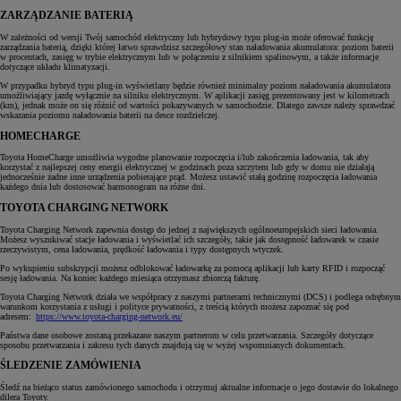
ZARZĄDZANIE BATERIĄ
W zależności od wersji Twój samochód elektryczny lub hybrydowy typu plug-in może oferować funkcję
zarządzania baterią, dzięki której łatwo sprawdzisz szczegółowy stan naładowania akumulatora: poziom baterii
w procentach, zasięg w trybie elektrycznym lub w połączeniu z silnikiem spalinowym, a także informacje
dotyczące układu klimatyzacji.
W przypadku hybryd typu plug-in wyświetlany będzie również minimalny poziom naładowania akumulatora
umożliwiający jazdę wyłącznie na silniku elektrycznym. W aplikacji zasięg prezentowany jest w kilometrach
(km), jednak może on się różnić od wartości pokazywanych w samochodzie. Dlatego zawsze należy sprawdzać
wskazania poziomu naładowania baterii na desce rozdzielczej.
HOMECHARGE
Toyota HomeCharge umożliwia wygodne planowanie rozpoczęcia i/lub zakończenia ładowania, tak aby
korzystać z najlepszej ceny energii elektrycznej w godzinach poza szczytem lub gdy w domu nie działają
jednocześnie żadne inne urządzenia pobierające prąd. Możesz ustawić stałą godzinę rozpoczęcia ładowania
każdego dnia lub dostosować harmonogram na różne dni.
TOYOTA CHARGING NETWORK
Toyota Charging Network zapewnia dostęp do jednej z największych ogólnoeuropejskich sieci ładowania.
Możesz wyszukiwać stacje ładowania i wyświetlać ich szczegóły, takie jak dostępność ładowarek w czasie
rzeczywistym, cena ładowania, prędkość ładowania i typy dostępnych wtyczek.
Po wykupieniu subskrypcji możesz odblokować ładowarkę za pomocą aplikacji lub karty RFID i rozpocząć
sesję ładowania. Na koniec każdego miesiąca otrzymasz zbiorczą fakturę.
Toyota Charging Network działa we współpracy z naszymi partnerami technicznymi (DCS) i podlega odrębnym
warunkom korzystania z usługi i polityce prywatności, z treścią których możesz zapoznać się pod
adresem:
https://www.toyota-charging-network.eu/
Państwa dane osobowe zostaną przekazane naszym partnerom w celu przetwarzania. Szczegóły dotyczące
sposobu przetwarzania i zakresu tych danych znajdują się w wyżej wspomnianych dokumentach.
ŚLEDZENIE ZAMÓWIENIA
Śledź na bieżąco status zamówionego samochodu i otrzymuj aktualne informacje o jego dostawie do lokalnego
dilera Toyoty.